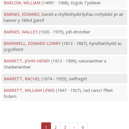
BARLOW, WILLIAM
(1499? - 1568), Esgob Tyddewi
BARNES, EDWARD
, bardd a chyfieithydd llyfrau crefyddol yn ail
hanner y 18fed ganrif
BARNES, WALLEY
(1920 - 1975), pêl-droediwr
BARNWELL, EDWARD LOWRY
(1813 - 1887), hynafiaethydd ac
ysgolfeistr
BARRETT, JOHN HENRY
(1913 - 1999), naturiaethwr a
chadwraethwr
BARRETT, RACHEL
(1874 - 1953), swffragét
BARRETT, WILLIAM LEWIS
(1847 - 1927), tad canu'r ffliwt
fodern
1
2
3
›
6