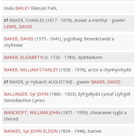
teulu
BAILEY
Glanusk Park,
BAKER, CHARLES (1617 - 1679), Jesiwit a merthyr - gweler
LEWIS, DAVID
BAKER, DAVID
(1575 - 1641), ysgolhaig Benedictaidd a
chyfriniwr
BAKER, ELIZABETH
(c. 1720 - 1789), dyddiadures
BAKER, WILLIAM STANLEY
(1928 - 1976), actor a chynhyrchydd
BAKER, yr Hybarch AUGUSTINE - gweler
BAKER, DAVID
BALLINGER, Syr JOHN
(1860 - 1933), llyfrgellydd cyntaf Llyfrgell
Genedlaethol Cymru
BANCROFT, WILLIAM JOHN
(1871 - 1959), chwaraewr rygbi a
chriced
BANKES, Syr JOHN ELDON
(1854 - 1946), barnwr