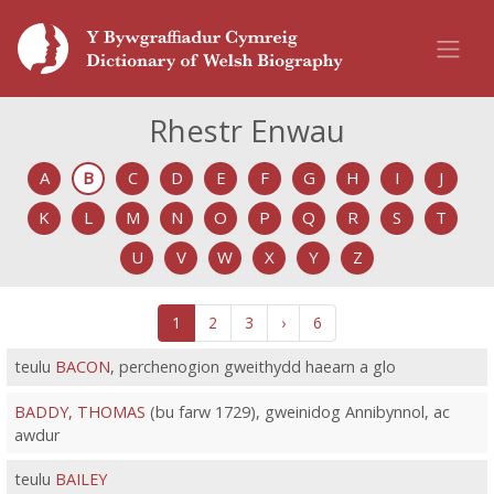
Rhestr Enwau
A
B
C
D
E
F
G
H
I
J
K
L
M
N
O
P
Q
R
S
T
U
V
W
X
Y
Z
1
2
3
›
6
teulu
BACON
, perchenogion gweithydd haearn a glo
BADDY, THOMAS
(bu farw 1729), gweinidog Annibynnol, ac
awdur
teulu
BAILEY