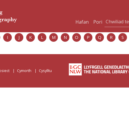
Hafan
Pori
I
J
K
L
M
N
O
P
Q
R
S
osiect
Cymorth
Cysylltu