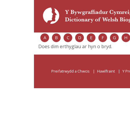
A
B
C
D
E
F
G
H
Does dim erthyglau ar hyn o bryd.
Preifatrwydd a Chwcis
Hawlfraint
Y Pr