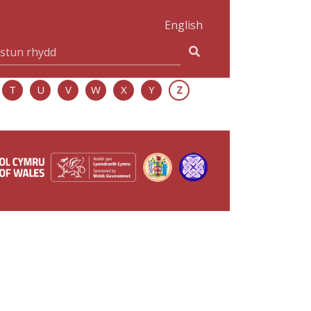
English
T
U
V
W
X
Y
Z