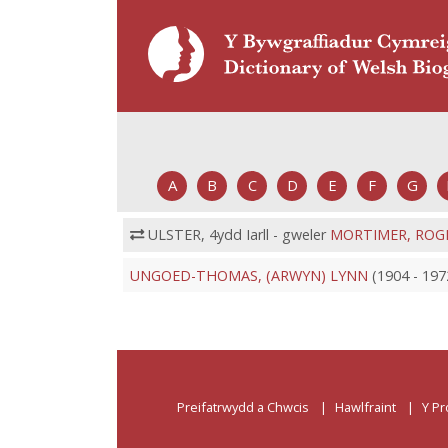
A
B
C
D
E
F
G
ULSTER, 4ydd Iarll - gweler
MORTIMER, ROG
UNGOED-THOMAS, (ARWYN) LYNN
(1904 - 197
Preifatrwydd a Chwcis
Hawlfraint
Y Pr