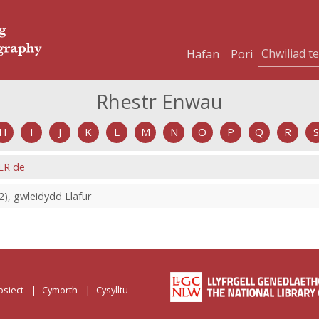
Hafan
Pori
Rhestr Enwau
H
I
J
K
L
M
N
O
P
Q
R
S
ER de
2), gwleidydd Llafur
osiect
Cymorth
Cysylltu