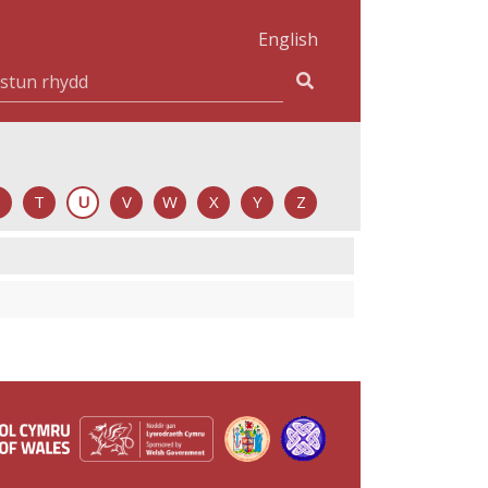
English
T
U
V
W
X
Y
Z