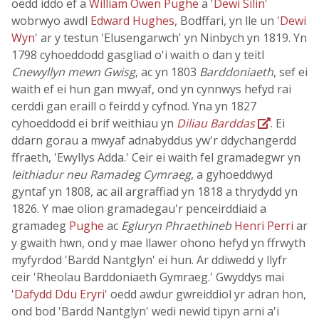
oedd iddo ef a
William Owen Pughe
a '
Dewi Silin
'
wobrwyo awdl
Edward Hughes
, Bodffari, yn lle un '
Dewi
Wyn
' ar y testun 'Elusengarwch' yn Ninbych yn 1819. Yn
1798 cyhoeddodd gasgliad o'i waith o dan y teitl
Cnewyllyn mewn Gwisg
, ac yn 1803
Barddoniaeth
, sef ei
waith ef ei hun gan mwyaf, ond yn cynnwys hefyd rai
cerddi gan eraill o feirdd y cyfnod. Yna yn 1827
cyhoeddodd ei brif weithiau yn
Diliau Barddas
. Ei
ddarn gorau a mwyaf adnabyddus yw'r ddychangerdd
ffraeth, 'Ewyllys Adda.' Ceir ei waith fel gramadegwr yn
Ieithiadur neu Ramadeg Cymraeg
, a gyhoeddwyd
gyntaf yn 1808, ac ail argraffiad yn 1818 a thrydydd yn
1826. Y mae olion gramadegau'r penceirddiaid a
gramadeg
Pughe
ac
Egluryn Phraethineb
Henri Perri
ar
y gwaith hwn, ond y mae llawer ohono hefyd yn ffrwyth
myfyrdod 'Bardd Nantglyn' ei hun. Ar ddiwedd y llyfr
ceir 'Rheolau Barddoniaeth Gymraeg.' Gwyddys mai
'
Dafydd Ddu Eryri
' oedd awdur gwreiddiol yr adran hon,
ond bod 'Bardd Nantglyn' wedi newid tipyn arni a'i