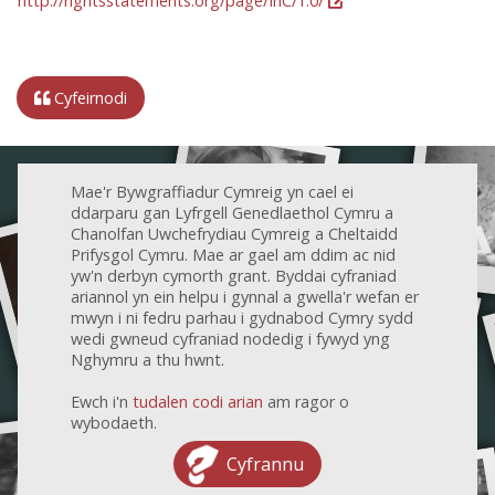
http://rightsstatements.org/page/InC/1.0/
Cyfeirnodi
Mae'r Bywgraffiadur Cymreig yn cael ei
ddarparu gan Lyfrgell Genedlaethol Cymru a
Chanolfan Uwchefrydiau Cymreig a Cheltaidd
Prifysgol Cymru. Mae ar gael am ddim ac nid
yw'n derbyn cymorth grant. Byddai cyfraniad
ariannol yn ein helpu i gynnal a gwella'r wefan er
mwyn i ni fedru parhau i gydnabod Cymry sydd
wedi gwneud cyfraniad nodedig i fywyd yng
Nghymru a thu hwnt.
Ewch i'n
tudalen codi arian
am ragor o
wybodaeth.
Cyfrannu