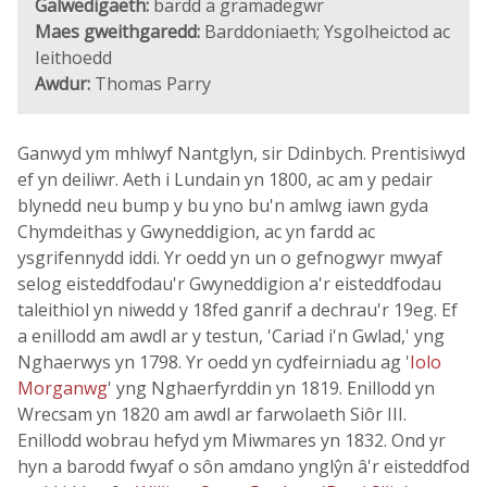
Galwedigaeth:
bardd a gramadegwr
Maes gweithgaredd:
Barddoniaeth; Ysgolheictod ac
Ieithoedd
Awdur:
Thomas Parry
Ganwyd ym mhlwyf Nantglyn, sir Ddinbych. Prentisiwyd
ef yn deiliwr. Aeth i Lundain yn 1800, ac am y pedair
blynedd neu bump y bu yno bu'n amlwg iawn gyda
Chymdeithas y Gwyneddigion, ac yn fardd ac
ysgrifennydd iddi. Yr oedd yn un o gefnogwyr mwyaf
selog eisteddfodau'r Gwyneddigion a'r eisteddfodau
taleithiol yn niwedd y 18fed ganrif a dechrau'r 19eg. Ef
a enillodd am awdl ar y testun, 'Cariad i'n Gwlad,' yng
Nghaerwys yn 1798. Yr oedd yn cydfeirniadu ag '
Iolo
Morganwg
' yng Nghaerfyrddin yn 1819. Enillodd yn
Wrecsam yn 1820 am awdl ar farwolaeth Siôr III.
Enillodd wobrau hefyd ym Miwmares yn 1832. Ond yr
hyn a barodd fwyaf o sôn amdano ynglŷn â'r eisteddfod