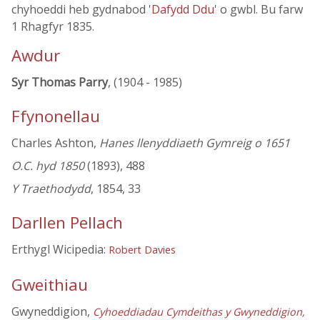
chyhoeddi heb gydnabod '
Dafydd Ddu
' o gwbl. Bu farw
1 Rhagfyr 1835.
Awdur
Syr Thomas Parry
, (1904 - 1985)
Ffynonellau
Charles Ashton,
Hanes llenyddiaeth Gymreig o 1651
O.C. hyd 1850
(1893), 488
Y Traethodydd
, 1854, 33
Darllen Pellach
Erthygl Wicipedia:
Robert Davies
Gweithiau
Gwyneddigion,
Cyhoeddiadau Cymdeithas y Gwyneddigion,