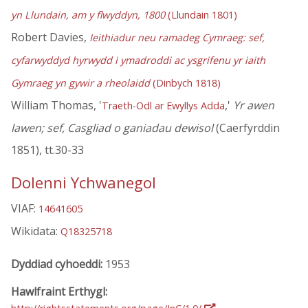
yn Llundain, am y flwyddyn, 1800
(Llundain 1801)
Robert Davies,
Ieithiadur neu ramadeg Cymraeg: sef,
cyfarwyddyd hyrwydd i ymadroddi ac ysgrifenu yr iaith
Gymraeg yn gywir a rheolaidd
(Dinbych 1818)
William Thomas, '
,'
Yr awen
Traeth-Odl ar Ewyllys Adda
lawen; sef, Casgliad o ganiadau dewisol
(Caerfyrddin
1851), tt.30-33
Dolenni Ychwanegol
VIAF:
14641605
Wikidata:
Q18325718
Dyddiad cyhoeddi:
1953
Hawlfraint Erthygl: