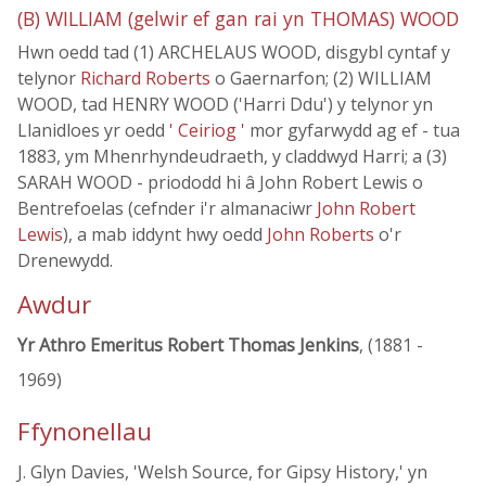
(B) WILLIAM (gelwir ef gan rai yn THOMAS) WOOD
Hwn oedd tad (1) ARCHELAUS WOOD, disgybl cyntaf y
telynor
Richard Roberts
o Gaernarfon; (2) WILLIAM
WOOD, tad HENRY WOOD ('Harri Ddu') y telynor yn
Llanidloes yr oedd
' Ceiriog '
mor gyfarwydd ag ef - tua
1883, ym Mhenrhyndeudraeth, y claddwyd Harri; a (3)
SARAH WOOD - priododd hi â John Robert Lewis o
Bentrefoelas (cefnder i'r almanaciwr
John Robert
Lewis
), a mab iddynt hwy oedd
John Roberts
o'r
Drenewydd.
Awdur
Yr Athro Emeritus Robert Thomas Jenkins
, (1881 -
1969)
Ffynonellau
J. Glyn Davies, 'Welsh Source, for Gipsy History,' yn