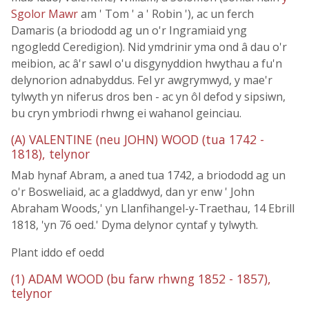
Sgolor Mawr
am ' Tom ' a ' Robin '), ac un ferch
Damaris (a briododd ag un o'r Ingramiaid yng
ngogledd Ceredigion). Nid ymdrinir yma ond â dau o'r
meibion, ac â'r sawl o'u disgynyddion hwythau a fu'n
delynorion adnabyddus. Fel yr awgrymwyd, y mae'r
tylwyth yn niferus dros ben - ac yn ôl defod y sipsiwn,
bu cryn ymbriodi rhwng ei wahanol geinciau.
(A) VALENTINE (neu JOHN) WOOD (tua 1742 -
1818), telynor
Mab hynaf Abram, a aned tua 1742, a briododd ag un
o'r Bosweliaid, ac a gladdwyd, dan yr enw ' John
Abraham Woods,' yn Llanfihangel-y-Traethau, 14 Ebrill
1818, 'yn 76 oed.' Dyma delynor cyntaf y tylwyth.
Plant iddo ef oedd
(1) ADAM WOOD (bu farw rhwng 1852 - 1857),
telynor