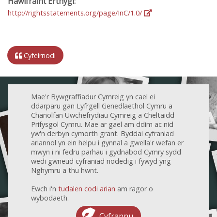
Hawlfraint Erthygl:
http://rightsstatements.org/page/InC/1.0/
Cyfeirnodi
Mae'r Bywgraffiadur Cymreig yn cael ei
ddarparu gan Lyfrgell Genedlaethol Cymru a
Chanolfan Uwchefrydiau Cymreig a Cheltaidd
Prifysgol Cymru. Mae ar gael am ddim ac nid
yw'n derbyn cymorth grant. Byddai cyfraniad
ariannol yn ein helpu i gynnal a gwella'r wefan er
mwyn i ni fedru parhau i gydnabod Cymry sydd
wedi gwneud cyfraniad nodedig i fywyd yng
Nghymru a thu hwnt.
Ewch i'n
tudalen codi arian
am ragor o
wybodaeth.
Cyfrannu