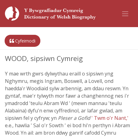
Cyfeirnodi
WOOD, sipsiwn Cymreig
Y mae wrth gwrs dylwythau eraill o sipsiwn yng
Nghymru, megis Ingram, Boswell, a Lovell, ond
haedda'r Woodiaid sylw arbennig, am ddau reswm. Yn
gyntaf, mae'r tylwyth mor fawr a changhennog nes i'r
ymadrodd 'teulu Abram Wd ' (mewn mannau 'teulu
Alabaina) dyfu'n enw cyffredinol, ar lafar gwlad, am
sipsiwn fel y cyfryw; yn
Pleser a Gofid
' Twm o'r Nant,'
e.e., hawlia ' Sal o'r Sowth ' ei bod hi'n perthyn i Abram
Wood. Yn ail: am bron ddwy ganrif cafodd Cymru