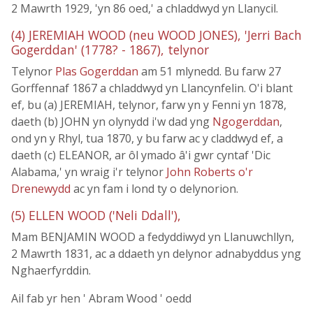
2 Mawrth 1929, 'yn 86 oed,' a chladdwyd yn Llanycil.
(4) JEREMIAH WOOD (neu WOOD JONES), 'Jerri Bach
Gogerddan' (1778? - 1867), telynor
Telynor
Plas Gogerddan
am 51 mlynedd. Bu farw 27
Gorffennaf 1867 a chladdwyd yn Llancynfelin. O'i blant
ef, bu (a) JEREMIAH, telynor, farw yn y Fenni yn 1878,
daeth (b) JOHN yn olynydd i'w dad yng
Ngogerddan
,
ond yn y Rhyl, tua 1870, y bu farw ac y claddwyd ef, a
daeth (c) ELEANOR, ar ôl ymado â'i gwr cyntaf 'Dic
Alabama,' yn wraig i'r telynor
John Roberts o'r
Drenewydd
ac yn fam i lond ty o delynorion.
(5) ELLEN WOOD ('Neli Ddall'),
Mam BENJAMIN WOOD a fedyddiwyd yn Llanuwchllyn,
2 Mawrth 1831, ac a ddaeth yn delynor adnabyddus yng
Nghaerfyrddin.
Ail fab yr hen ' Abram Wood ' oedd