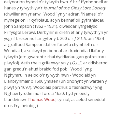
delynorion hynod o'r tylwyth hwn. Y brif ffynhonnell ar
hanes y tylwyth yw'r
Journal of the Gipsy Lore Society
(chwilier am yr enw ' Wood ' yn yr adran. 'Names' o'r
mynegeion i'r cyfrolau), ac yn bennaf oll gyfraniadau
John Sampson (1862 - 1931), diweddar lyfrgellydd
Prifysgol Lerpwl. Derbynir ei drefn ef ar y tylwyth yn yr
ysgrif bresennol; ar gyfer y t. 200 o'r
J.G.L.S.
am 1934
argraffodd Sampson daflen fanwl a chymhleth o'r
Woodiaid, a seiliwyd yn bennaf ar draddodiad llafar y
tylwyth (eto gwarentir rhai dyddiadau gan gofrestrau
plwyfol). Aeth rhai sgrifenwyr yn y
J.G.L.S.
ar ddisberod
gan gredu'n ehud braidd fod pob ' Wood ' yng
Nghymru 'n aelod o'r tylwyth hwn - Woodiaid yn
Llanbrynmair o 1500 ymlaen (un ohonynt yn warden y
plwyf yn 1697), Woodiaid parchus o fasnachwyr yng
Nghaerfyrddin mor fore â 1630, hyd yn oed y
Llundeiniwr
Thomas Wood
, cyrnol, ac aelod seneddol
dros Frycheiniog.)