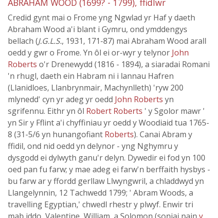
ABRAHAM WOOD (1699? - 1799), ffidlwr
Credid gynt mai o Frome yng Ngwlad yr Haf y daeth
Abraham Wood a'i blant i Gymru, ond ymddengys
bellach (
J.G.L.S.
, 1931, 171-87) mai Abraham Wood arall
oedd y gwr o Frome. Yn ôl ei or-wyr y telynor
John
Roberts
o'r Drenewydd (1816 - 1894), a siaradai Romani
'n rhugl, daeth ein Habram ni i lannau Hafren
(Llanidloes, Llanbrynmair, Machynlleth) 'ryw 200
mlynedd' cyn yr adeg yr oedd
John Roberts
yn
sgrifennu. Eithr yn ôl
Robert Roberts
' y Sgolor mawr '
yn Sir y Fflint a'i chyffiniau yr oedd y Woodiaid tua 1765-
8 (31-5/6 yn hunangofiant
Roberts
). Canai Abram y
ffidil, ond nid oedd yn delynor - yng Nghymru y
dysgodd ei dylwyth ganu'r delyn. Dywedir ei fod yn 100
oed pan fu farw; y mae adeg ei farw'n berffaith hysbys -
bu farw ar y ffordd gerllaw Llwyngwril, a chladdwyd yn
Llangelynnin, 12 Tachwedd 1799; ' Abram Woods, a
travelling Egyptian,' chwedl rhestr y plwyf. Enwir tri
mab iddo, Valentine, William, a Solomon (soniai nain
y