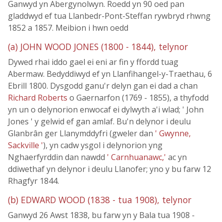
Ganwyd yn Abergynolwyn. Roedd yn 90 oed pan
gladdwyd ef tua Llanbedr-Pont-Steffan rywbryd rhwng
1852 a 1857. Meibion i hwn oedd
(a) JOHN WOOD JONES (1800 - 1844), telynor
Dywed rhai iddo gael ei eni ar fin y ffordd tuag
Abermaw. Bedyddiwyd ef yn Llanfihangel-y-Traethau, 6
Ebrill 1800. Dysgodd ganu'r delyn gan ei dad a chan
Richard Roberts
o Gaernarfon (1769 - 1855), a thyfodd
yn un o delynorion enwocaf ei dylwyth a'i wlad; ' John
Jones ' y gelwid ef gan amlaf. Bu'n delynor i deulu
Glanbrân ger Llanymddyfri (gweler dan
' Gwynne,
Sackville '
), yn cadw ysgol i delynorion yng
Nghaerfyrddin dan nawdd
' Carnhuanawc,'
ac yn
ddiwethaf yn delynor i deulu Llanofer; yno y bu farw 12
Rhagfyr 1844.
(b) EDWARD WOOD (1838 - tua 1908), telynor
Ganwyd 26 Awst 1838, bu farw yn y Bala tua 1908 -