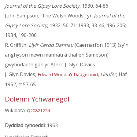
Journal of the Gipsy Lore Society
, 1930, 64-86
John Sampson, 'The Welsh Woods,' yn
Journal of the
Gipsy Lore Society
, 1932, 56-71; 1933, 33-46, 196-205;
1934, 190-200
R. Griffith,
Llyfr Cerdd Dannau
(Caernarfon 1913) (sy'n
anghyson mewn mannau â thaflen Sampson)
gwybodaeth gan yr Athro J. Glyn Davies
J. Glyn Davies,
,
Lleufer
, Haf
Edward Wood a'r Dadgeiniaid
1952, tt.57-65
Dolenni Ychwanegol
Wikidata:
Q20821254
Dyddiad cyhoeddi:
1953