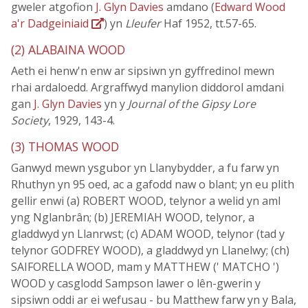
gweler atgofion
J. Glyn Davies
amdano (
Edward Wood
a'r Dadgeiniaid
) yn
Lleufer
Haf 1952, tt.57-65.
(2) ALABAINA WOOD
Aeth ei henw'n enw ar sipsiwn yn gyffredinol mewn
rhai ardaloedd. Argraffwyd manylion diddorol amdani
gan
J. Glyn Davies
yn y
Journal of the Gipsy Lore
Society
, 1929, 143-4.
(3) THOMAS WOOD
Ganwyd mewn ysgubor yn Llanybydder, a fu farw yn
Rhuthyn yn 95 oed, ac a gafodd naw o blant; yn eu plith
gellir enwi (a) ROBERT WOOD, telynor a welid yn aml
yng Nglanbrân; (b) JEREMIAH WOOD, telynor, a
gladdwyd yn Llanrwst; (c) ADAM WOOD, telynor (tad y
telynor GODFREY WOOD), a gladdwyd yn Llanelwy; (ch)
SAIFORELLA WOOD, mam y MATTHEW (' MATCHO ')
WOOD y casglodd Sampson lawer o lên-gwerin y
sipsiwn oddi ar ei wefusau - bu Matthew farw yn y Bala,