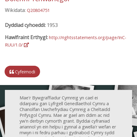
Wikidata:
Q20804751
Dyddiad cyhoeddi:
1953
Hawlfraint Erthygl:
http://rightsstatements.org/page/InC-
RUU/1.0/
Cyfeirnodi
Mae'r Bywgraffiadur Cymreig yn cael ei
ddarparu gan Lyfrgell Genedlaethol Cymru a
Chanolfan Uwchefrydiau Cymreig a Cheltaidd
Prifysgol Cymru. Mae ar gael am ddim ac nid
yw'n derbyn cymorth grant. Byddai cyfraniad
ariannol yn ein helpu i gynnal a gwella'r wefan er
mwyn i ni fedru parhau i gydnabod Cymry sydd