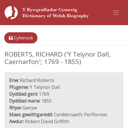
Cyfeirnodi
ROBERTS, RICHARD ('Y Telynor Dall,
Caernarfon'; 1769 - 1855)
Enw:
Richard Roberts
Ffugenw:
Y Telynor Dall
Dyddiad geni:
1769
Dyddiad marw:
1855
Rhyw:
Gwryw
Maes gweithgaredd:
Cerddoriaeth; Perfformio
Awdur:
Robert David Griffith