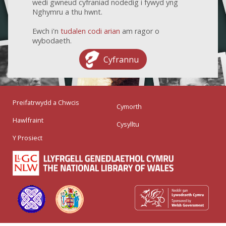
wedi gwneud cyfraniad nodedig i fywyd yng
Nghymru a thu hwnt.
Ewch i'n
tudalen codi arian
am ragor o
wybodaeth.
Cyfrannu
Preifatrwydd a Chwcis
Cymorth
Hawlfraint
Cysylltu
Y Prosiect