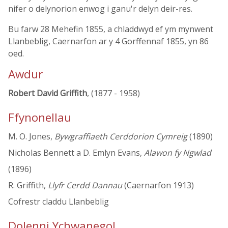
nifer o delynorion enwog i ganu'r delyn deir-res.
Bu farw 28 Mehefin 1855, a chladdwyd ef ym mynwent
Llanbeblig, Caernarfon ar y 4 Gorffennaf 1855, yn 86
oed.
Awdur
Robert David Griffith
, (1877 - 1958)
Ffynonellau
M. O. Jones,
Bywgraffiaeth Cerddorion Cymreig
(1890)
Nicholas Bennett a D. Emlyn Evans,
Alawon fy Ngwlad
(1896)
R. Griffith,
Llyfr Cerdd Dannau
(Caernarfon 1913)
Cofrestr claddu Llanbeblig
Dolenni Ychwanegol