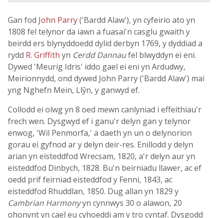
Gan fod
John Parry
('Bardd Alaw'), yn cyfeirio ato yn
1808 fel telynor da iawn a fuasai'n casglu gwaith y
beirdd ers blynyddoedd dylid derbyn 1769, y dyddiad a
rydd
R. Griffith
yn
Cerdd Dannau
fel blwyddyn ei eni.
Dywed 'Meurig Idris' iddo gael ei eni yn Ardudwy,
Meirionnydd, ond dywed John Parry ('Bardd Alaw') mai
yng Nghefn Mein, Llŷn, y ganwyd ef.
Collodd ei olwg yn 8 oed mewn canlyniad i effeithiau'r
frech wen. Dysgwyd ef i ganu'r delyn gan y telynor
enwog, 'Wil Penmorfa,' a daeth yn un o delynorion
gorau ei gyfnod ar y delyn deir-res. Enillodd y delyn
arian yn eisteddfod Wrecsam, 1820, a'r delyn aur yn
eisteddfod Dinbych, 1828. Bu'n beirniadu llawer, ac ef
oedd prif feirniad eisteddfod y Fenni, 1843, ac
eisteddfod Rhuddlan, 1850. Dug allan yn 1829 y
Cambrian Harmony
yn cynnwys 30 o alawon, 20
ohonynt yn cael eu cyhoeddi am y tro cyntaf. Dysgodd