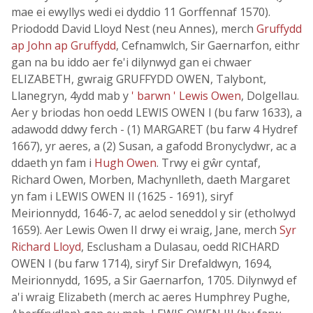
mae ei ewyllys wedi ei dyddio 11 Gorffennaf 1570).
Priododd David Lloyd Nest (neu Annes), merch
Gruffydd
ap John ap Gruffydd
, Cefnamwlch, Sir Gaernarfon, eithr
gan na bu iddo aer fe'i dilynwyd gan ei chwaer
ELIZABETH, gwraig GRUFFYDD OWEN, Talybont,
Llanegryn, 4ydd mab y
' barwn ' Lewis Owen
, Dolgellau.
Aer y briodas hon oedd LEWIS OWEN I (bu farw 1633), a
adawodd ddwy ferch - (1) MARGARET (bu farw 4 Hydref
1667), yr aeres, a (2) Susan, a gafodd Bronyclydwr, ac a
ddaeth yn fam i
Hugh Owen
. Trwy ei gŵr cyntaf,
Richard Owen, Morben, Machynlleth, daeth Margaret
yn fam i LEWIS OWEN II (1625 - 1691), siryf
Meirionnydd, 1646-7, ac aelod seneddol y sir (etholwyd
1659). Aer Lewis Owen II drwy ei wraig, Jane, merch
Syr
Richard Lloyd
, Esclusham a Dulasau, oedd RICHARD
OWEN I (bu farw 1714), siryf Sir Drefaldwyn, 1694,
Meirionnydd, 1695, a Sir Gaernarfon, 1705. Dilynwyd ef
a'i wraig Elizabeth (merch ac aeres Humphrey Pughe,