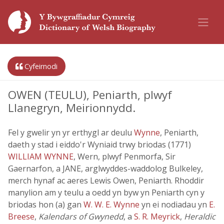
Cyfeirnodi
OWEN (TEULU), Peniarth, plwyf
Llanegryn, Meirionnydd.
Fel y gwelir yn yr erthygl ar deulu
Wynne
, Peniarth,
daeth y stad i eiddo'r Wyniaid trwy briodas (1771)
WILLIAM WYNNE
, Wern, plwyf Penmorfa, Sir
Gaernarfon, a JANE, arglwyddes-waddolog Bulkeley,
merch hynaf ac aeres Lewis Owen, Peniarth. Rhoddir
manylion am y teulu a oedd yn byw yn Peniarth cyn y
briodas hon (a) gan
W. W. E. Wynne
yn ei nodiadau yn
E.
Breese
,
Kalendars of Gwynedd
, a
S. R. Meyrick
,
Heraldic