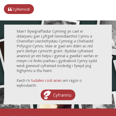
Cyfeirnodi
Mae'r Bywgraffiadur Cymreig yn cael ei
ddarparu gan Lyfrgell Genedlaethol Cymru a
Chanolfan Uwchefrydiau Cymreig a Cheltaidd
Prifysgol Cymru. Mae ar gael am ddim ac nid
yw'n derbyn cymorth grant. Byddai cyfraniad
ariannol yn ein helpu i gynnal a gwella'r wefan er
mwyn i ni fedru parhau i gydnabod Cymry sydd
wedi gwneud cyfraniad nodedig i fywyd yng
Nghymru a thu hwnt.
Ewch i'n
tudalen codi arian
am ragor o
wybodaeth.
Cyfrannu