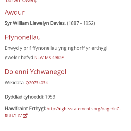
'barwn' Owen)
.
Awdur
Syr William Llewelyn Davies
, (1887 - 1952)
Ffynonellau
Enwyd y prif ffynonellau yng nghorff yr erthygl
gweler hefyd
NLW MS 4965E
Dolenni Ychwanegol
Wikidata:
Q20734034
Dyddiad cyhoeddi:
1953
Hawlfraint Erthygl:
http://rightsstatements.org/page/InC-
RUU/1.0/