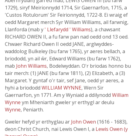
Aberffrydlan) gan eu mab, LEWIS OWEN III (bu farw
1729), siryf Meirionnydd 1714, Sir Gaernarfon, 1715, a
'Custos Rotulorum' Sir Feirionnydd, 1722-8. Ei wraig ef
oedd Margaret merch Syr William Williams, ail farwnig,
Llanforda (mab y
' Llefarydd ' Williams
), a chawsant
RICHARD OWEN II, a fu farw pan nad oedd ond 13 oed.
Chwaer Richard Owen II oedd JANE, arglwyddes-
waddolog Bulkeley (bu farw 1765), yr aeres bellach, a
briododd, yn ail ŵr, Edward Williams (bu farw 1762),
mab
John Williams
, Bodelwyddan. O'r briodas honno bu
tair merch: (1) JANE (bu farw 1811), (2) Elizabeth, a (3)
Margaret. Y gyntaf o'r tair, sef Jane, oedd yr aeres, a
hyhi a briododd
WILLIAM WYNNE
, Wern Sir
Gaernarfon, yn 1771. Am y Wyniaid a ddilynodd
William
Wynne
ym Mheniarth gweler yr erthygl ar deulu
Wynne
, Peniarth.
Gweler hefyd yr erthyglau ar
John Owen
(1616 - 1683),
deon Christ Church, nai Lewis Owen I, a
Lewis Owen (y