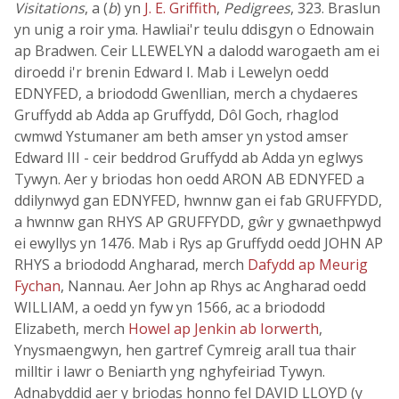
Visitations
, a (
b
) yn
J. E. Griffith
,
Pedigrees
, 323. Braslun
yn unig a roir yma. Hawliai'r teulu ddisgyn o Ednowain
ap Bradwen. Ceir LLEWELYN a dalodd warogaeth am ei
diroedd i'r brenin Edward I. Mab i Lewelyn oedd
EDNYFED, a briododd Gwenllian, merch a chydaeres
Gruffydd ab Adda ap Gruffydd, Dôl Goch, rhaglod
cwmwd Ystumaner am beth amser yn ystod amser
Edward III - ceir beddrod Gruffydd ab Adda yn eglwys
Tywyn. Aer y briodas hon oedd ARON AB EDNYFED a
ddilynwyd gan EDNYFED, hwnnw gan ei fab GRUFFYDD,
a hwnnw gan RHYS AP GRUFFYDD, gŵr y gwnaethpwyd
ei ewyllys yn 1476. Mab i Rys ap Gruffydd oedd JOHN AP
RHYS a briododd Angharad, merch
Dafydd ap Meurig
Fychan
, Nannau. Aer John ap Rhys ac Angharad oedd
WILLIAM, a oedd yn fyw yn 1566, ac a briododd
Elizabeth, merch
Howel ap Jenkin ab Iorwerth
,
Ynysmaengwyn, hen gartref Cymreig arall tua thair
milltir i lawr o Beniarth yng nghyfeiriad Tywyn.
Adnabyddid aer y briodas honno fel DAVID LLOYD (y