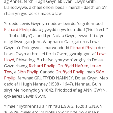
ag Annes, ferch Hugh Gwyn ab Evan, Llwyn Griffri,
Llanddwywe, a chael ohoni bedair merch - daeth un o'r
rhain yn gyd-aeres maes o law.
Yr oedd Lewis Gwyn yn noddwr beirdd. Ysgrifennodd
Richard Phylip
ddau gywydd i ryw lestr diod ('Fiol frech ”
- ' ffiol oddfyn') a oedd yn Nolau Gwyn, cywydd ' i ofyn
milgi llwyd gan John Vaughan o Gaergai dros Lewis
Gwyn o'r Dolegwyn '; marwnadodd
Richard Phylip
dros
Lewis Gwyn a thros ei ferch Gwen, gwraig gyntaf
Lewis
Lloyd
, Rhiwedog. Bu hefyd 'ymryson' ynghylch Dolau
Gwyn rhwng
Richard Phylip
,
Gruffydd Hafren
,
Ieuan
Tew
, a
Siôn Phylip
. Canodd
Gruffydd Phylip
, mab
Siôn
Phylip
, farwnad GRUFFYDD NANNEY, Dolau Gwyn. Mab
oedd ef i Hugh Nanney (1588 - 1647), Nannau. Bu'n
siryf Meirionnydd yn 1642. Priododd ef ag ANN GWYN,
cyd-aeres Lewis Gwyn.
Y mae'r llythrennau a'r rhifau L.G.A.G. 1620 a G.N.A.N.
1656 i'w gweld eto yn Nolau Gwyn; cyfeirio y mae'r