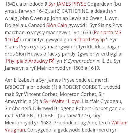
1642), a briododd â
Syr JAMES PRYSE
Gogerddan (bu
yntau farw yn 1642), a (2) CATHERINE, a ddaeth yn
wraig John Owen ap John ap Lewis ab Owen, Llwyn,
Dolgellau. Canodd
Siôn Cain
gywydd i 'Syr Siams Prys
marchog, o ynys y maengwyn,' yn 1633 (
Peniarth MS
116
); ceir hefyd gywydd gan
Richard Phylip
'I Syr
Siams Prys o ynis y maengwyn i ofyn kledde a dagar
dros Sion Huwes o faes y pandy' (gweler yr erthygl ar
'
Phylipiaid Ardudwy
' yn
Y Cymmrodor
, xlii). Bu Syr
James yn siryf Meirionnydd yn 1606 a 1619.
Aer Elizabeth a Syr James Pryse oedd eu merch
BRIDGET a briododd (1) â ROBERT CORBET, trydydd
mab Syr Vincent Corbet, Moreton Corbet, Sir
Amwythig; a (2) â
Syr Walter Lloyd
, Llanfair Clydogau,
Sir Aberteifi. Dilynwyd Bridget a Robert Corbet gan eu
mab VINCENT CORBET (bu farw 1723), siryf
Meirionnydd yn 1682. Priododd ef ag Ann, ferch
William
Vaughan
, Corsygedol a gadawodd bedair merch yn