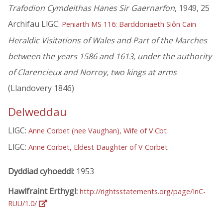
Trafodion Cymdeithas Hanes Sir Gaernarfon
, 1949, 25
Archifau LlGC:
Peniarth MS 116: Barddoniaeth Siôn Cain
Heraldic Visitations of Wales and Part of the Marches
between the years 1586 and 1613, under the authority
of Clarencieux and Norroy, two kings at arms
(Llandovery 1846)
Delweddau
LlGC:
Anne Corbet (nee Vaughan), Wife of V.Cbt
LlGC:
Anne Corbet, Eldest Daughter of V Corbet
Dyddiad cyhoeddi:
1953
Hawlfraint Erthygl:
http://rightsstatements.org/page/InC-
RUU/1.0/