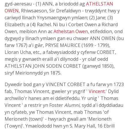
gyd-aeresau - (1) ANN, a briododd ag
ATHELSTAN
OWEN
, Rhiwsaeson, Sir Drefaldwyn - trwyddynt hwy y
cariwyd llinach Ynysmaengwyn ymlaen; (2) Jane; (3)
Elizabeth; a (4) Rachel. Ni bu i Corbet Owen a Richard
Owen, meibion Ann ac
Athelstan Owen
, etifeddion, ond
dygwyd y llinach ymlaen gan eu chwaer ANN OWEN (bu
farw 1767) a'i gŵr, PRYSE MAURICE (1699 - 1799),
Lloran Ucha, etc., a fabwysiadodd y cyfenw CORBET,
megis y gwnaeth eraill a'i dilynodd - yr olaf oedd
ATHELSTAN JOHN SODEN CORBET (ganwyd 1850),
siryf Meirionnydd yn 1875.
Dywedir bod gan y VINCENT CORBET a fu farw yn 1723
fab, Thomas Vincent, gweler yr ysgrif '
Vincent
.' Dylid
archwilio'r hanes am ei ddietifeddu. Yr unig ' Thomas
Vincent ' a restrir yn Foster
Alumni
, sydd a'i ddyddiadau
yn cyfateb, yw Thomas Vincent, mab Thomas 'of
Merioneth (town)' - hwyrach gwall am 'Merioneth
(Towyn)'. Ymaelododd hwn yn S. Mary Hall, 16 Ebrill