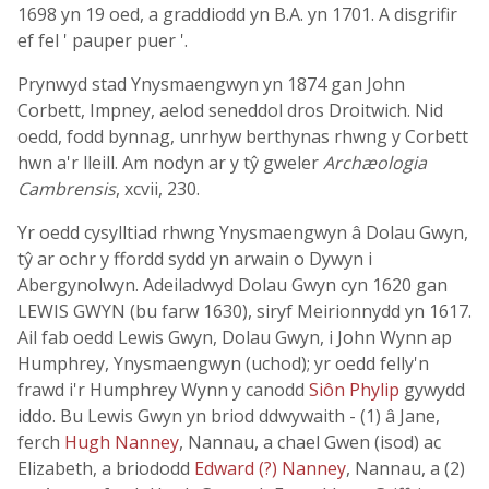
1698 yn 19 oed, a graddiodd yn B.A. yn 1701. A disgrifir
ef fel ' pauper puer '.
Prynwyd stad Ynysmaengwyn yn 1874 gan John
Corbett, Impney, aelod seneddol dros Droitwich. Nid
oedd, fodd bynnag, unrhyw berthynas rhwng y Corbett
hwn a'r lleill. Am nodyn ar y tŷ gweler
Archæologia
Cambrensis
, xcvii, 230.
Yr oedd cysylltiad rhwng Ynysmaengwyn â Dolau Gwyn,
tŷ ar ochr y ffordd sydd yn arwain o Dywyn i
Abergynolwyn. Adeiladwyd Dolau Gwyn cyn 1620 gan
LEWIS GWYN (bu farw 1630), siryf Meirionnydd yn 1617.
Ail fab oedd Lewis Gwyn, Dolau Gwyn, i John Wynn ap
Humphrey, Ynysmaengwyn (uchod); yr oedd felly'n
frawd i'r Humphrey Wynn y canodd
Siôn Phylip
gywydd
iddo. Bu Lewis Gwyn yn briod ddwywaith - (1) â Jane,
ferch
Hugh Nanney
, Nannau, a chael Gwen (isod) ac
Elizabeth, a briododd
Edward (?) Nanney
, Nannau, a (2)