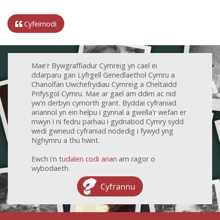
Cyfeirnodi
Mae'r Bywgraffiadur Cymreig yn cael ei
ddarparu gan Lyfrgell Genedlaethol Cymru a
Chanolfan Uwchefrydiau Cymreig a Cheltaidd
Prifysgol Cymru. Mae ar gael am ddim ac nid
yw'n derbyn cymorth grant. Byddai cyfraniad
ariannol yn ein helpu i gynnal a gwella'r wefan er
mwyn i ni fedru parhau i gydnabod Cymry sydd
wedi gwneud cyfraniad nodedig i fywyd yng
Nghymru a thu hwnt.
Ewch i'n
tudalen codi arian
am ragor o
wybodaeth.
Cyfrannu