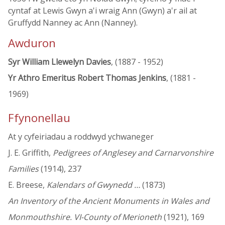
cyntaf at Lewis Gwyn a'i wraig Ann (Gwyn) a'r ail at
Gruffydd Nanney ac Ann (Nanney).
Awduron
Syr William Llewelyn Davies
, (1887 - 1952)
Yr Athro Emeritus Robert Thomas Jenkins
, (1881 -
1969)
Ffynonellau
At y cyfeiriadau a roddwyd ychwaneger
J. E. Griffith,
Pedigrees of Anglesey and Carnarvonshire
Families
(1914), 237
E. Breese,
Kalendars of Gwynedd …
(1873)
An Inventory of the Ancient Monuments in Wales and
Monmouthshire. VI-County of Merioneth
(1921), 169