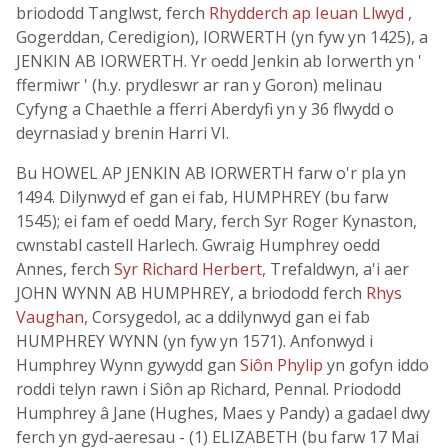
briododd Tanglwst, ferch
Rhydderch ap Ieuan Llwyd
,
Gogerddan, Ceredigion), IORWERTH (yn fyw yn 1425), a
JENKIN AB IORWERTH. Yr oedd Jenkin ab Iorwerth yn '
ffermiwr ' (h.y. prydleswr ar ran y Goron) melinau
Cyfyng a Chaethle a fferri Aberdyfi yn y 36 flwydd o
deyrnasiad y brenin Harri VI.
Bu HOWEL AP JENKIN AB IORWERTH farw o'r pla yn
1494. Dilynwyd ef gan ei fab, HUMPHREY (bu farw
1545); ei fam ef oedd Mary, ferch Syr Roger Kynaston,
cwnstabl castell Harlech. Gwraig Humphrey oedd
Annes, ferch
Syr Richard Herbert
, Trefaldwyn, a'i aer
JOHN WYNN AB HUMPHREY, a briododd ferch
Rhys
Vaughan
, Corsygedol, ac a ddilynwyd gan ei fab
HUMPHREY WYNN (yn fyw yn 1571). Anfonwyd i
Humphrey Wynn gywydd gan
Siôn Phylip
yn gofyn iddo
roddi telyn rawn i Siôn ap Richard, Pennal. Priododd
Humphrey â Jane (Hughes, Maes y Pandy) a gadael dwy
ferch yn gyd-aeresau - (1) ELIZABETH (bu farw 17 Mai