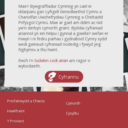
Mae'r Bywgraffiadur Cymreig yn cael ei
ddarparu gan Lyfrgell Genedlaethol Cymru a
Chanolfan Uwchefrydiau Cymreig a Cheltaidd
Prifysgol Cymru. Mae ar gael am ddim ac nid
yw'n derbyn cymorth grant. Byddai cyfraniad
ariannol yn ein helpu i gynnal a gwella'r wefan er
mwyn i ni fedru parhau i gydnabod Cymry sydd
wedi gwneud cyfraniad nodedig i fywyd yng
Nghymru a thu hwnt.
Ewch i'n
tudalen codi arian
am ragor o
wybodaeth.
Cyfrannu
Preifatrwydd a Chwcis
Cymorth
Hawlfraint
Cysylltu
Y Prosiect