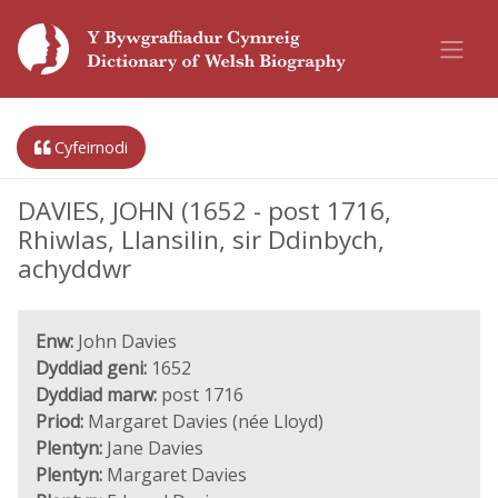
Cyfeirnodi
DAVIES, JOHN (1652 - post 1716,
Rhiwlas, Llansilin, sir Ddinbych,
achyddwr
Enw:
John Davies
Dyddiad geni:
1652
Dyddiad marw:
post 1716
Priod:
Margaret Davies (née Lloyd)
Plentyn:
Jane Davies
Plentyn:
Margaret Davies