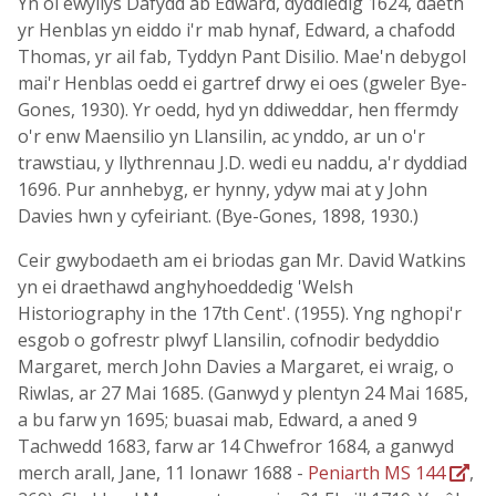
Yn ôl ewyllys Dafydd ab Edward, dyddiedig 1624, daeth
yr Henblas yn eiddo i'r mab hynaf, Edward, a chafodd
Thomas, yr ail fab, Tyddyn Pant Disilio. Mae'n debygol
mai'r Henblas oedd ei gartref drwy ei oes (gweler Bye-
Gones, 1930). Yr oedd, hyd yn ddiweddar, hen ffermdy
o'r enw Maensilio yn Llansilin, ac ynddo, ar un o'r
trawstiau, y llythrennau J.D. wedi eu naddu, a'r dyddiad
1696. Pur annhebyg, er hynny, ydyw mai at y John
Davies hwn y cyfeiriant. (Bye-Gones, 1898, 1930.)
Ceir gwybodaeth am ei briodas gan Mr. David Watkins
yn ei draethawd anghyhoeddedig 'Welsh
Historiography in the 17th Cent'. (1955). Yng nghopi'r
esgob o gofrestr plwyf Llansilin, cofnodir bedyddio
Margaret, merch John Davies a Margaret, ei wraig, o
Riwlas, ar 27 Mai 1685. (Ganwyd y plentyn 24 Mai 1685,
a bu farw yn 1695; buasai mab, Edward, a aned 9
Tachwedd 1683, farw ar 14 Chwefror 1684, a ganwyd
merch arall, Jane, 11 Ionawr 1688 -
Peniarth MS 144
,