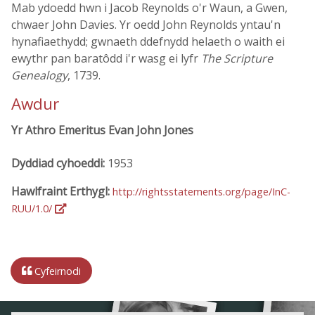
Mab ydoedd hwn i Jacob Reynolds o'r Waun, a Gwen,
chwaer John Davies. Yr oedd John Reynolds yntau'n
hynafiaethydd; gwnaeth ddefnydd helaeth o waith ei
ewythr pan baratôdd i'r wasg ei lyfr
The Scripture
Genealogy
, 1739.
Awdur
Yr Athro Emeritus Evan John Jones
Dyddiad cyhoeddi:
1953
Hawlfraint Erthygl:
http://rightsstatements.org/page/InC-
RUU/1.0/
Cyfeirnodi