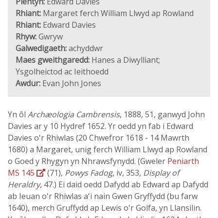
Plentyn:
Edward Davies
Rhiant:
Margaret ferch William Llwyd ap Rowland
Rhiant:
Edward Davies
Rhyw:
Gwryw
Galwedigaeth:
achyddwr
Maes gweithgaredd:
Hanes a Diwylliant;
Ysgolheictod ac Ieithoedd
Awdur:
Evan John Jones
Yn ôl
Archæologia Cambrensis
, 1888, 51, ganwyd John
Davies ar y 10 Hydref 1652. Yr oedd yn fab i Edward
Davies o'r Rhiwlas (20 Chwefror 1618 - 14 Mawrth
1680) a Margaret, unig ferch William Llwyd ap Rowland
o Goed y Rhygyn yn Nhrawsfynydd. (Gweler
Peniarth
MS 145
(71),
Powys Fadog
, iv, 353,
Display of
Heraldry
, 47.) Ei daid oedd Dafydd ab Edward ap Dafydd
ab Ieuan o'r Rhiwlas a'i nain Gwen Gryffydd (bu farw
1640), merch Gruffydd ap Lewis o'r Golfa, yn Llansilin.