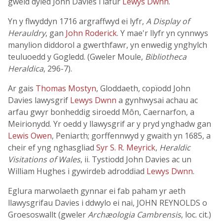
gweld dyled John Davies i lafur
Lewys Dwnn
.
Yn y flwyddyn 1716 argraffwyd ei lyfr,
A Display of
Herauldry
, gan
John Roderick
. Y mae'r llyfr yn cynnwys
manylion diddorol a gwerthfawr, yn enwedig ynghylch
teuluoedd y Gogledd. (Gweler Moule,
Bibliotheca
Heraldica
, 296-7).
Ar gais
Thomas Mostyn
, Gloddaeth, copïodd John
Davies lawysgrif
Lewys Dwnn
a gynhwysai achau ac
arfau gwyr bonheddig siroedd Môn, Caernarfon, a
Meirionydd. Yr oedd y llawysgrif ar y pryd ynghadw gan
Lewis Owen
, Peniarth; gorffennwyd y gwaith yn 1685, a
cheir ef yng nghasgliad
Syr S. R. Meyrick
,
Heraldic
Visitations of Wales
, ii. Tystiodd John Davies ac un
William Hughes i gywirdeb adroddiad
Lewys Dwnn
.
Eglura marwolaeth gynnar ei fab paham yr aeth
llawysgrifau Davies i ddwylo ei nai, JOHN REYNOLDS o
Groesoswallt (gweler
Archæologia Cambrensis
, loc. cit.)