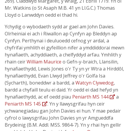
269). Claddwyd Margaret, y wraig, 21 Ebrill 1719. Yn ôl
Mr. Watkins (o St Asaph M.B. 41 yn Ll.G.C.) Thomas
Lloyd o Lanwddyn oedd ei thad hi.
Ychydig o wybodaeth sydd ar gael am John Davies.
Olrheiniai ei ach i Riwallon ap Cynfyn ap Bleddyn ap
Cynfyn. Perthynai i deuluoedd cefnog yr ardal, a
chyfrifai ymhlith ei gyfeillion nifer a ymddiddorai mewn
hynafiaeth, achyddiaeth, a chelfyddyd arfau. Ymhlith y
rhain ceir
William Maurice
o Gefn-y-braich, Llansilin,
hynafiaethydd, Lewis Jones o'r Ty yn yr Wtra a Hirddôl,
hynafiaethydd, Evan Llwyd Jeffrey o'r Golfa Isa
(Sycharth), boneddwr a bardd, a
Watcyn Clywedog
,
bardd a chyfaill teulu ei daid. Yr oedd ei dad hefyd yn
hynafiaethydd, ac ef oedd piau
Peniarth MS 144
a
Peniarth MS 145
. Yn y llawysgrifau hyn ceir
ychwanegiadau gan John Davies ei hun. Y mae pedair
cyfrol o lawysgrifau John Davies yn yr Amgueddfa
Brydeinig (B.M. Addl. MSS. 9864-7). Yn y rhai hyn gellir