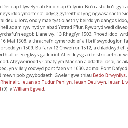
io ap Llywelyn ab Einion ap Celynin. Bu'n astudio'r gyfrai
ngys iddo ymarfer a'i ddysg gyfreithiol yng ngwasanaeth Sio
i deulu Iorc, ond y mae tystiolaeth y beirdd yn dangos iddo, f
rchell ac am ryw hyd yn abad Ystrad Fflur. Rywbryd wedi di
rchafu'n esgob Llanelwy, 13 Rhagfyr 1503. Rhoed iddo, wrt
16 Mai 1508, a thrachefn cymerodd ef a'i brif swyddogion f
i'r orsedd yn 1509. Bu farw 12 Chwefror 1512, a chladdwyd ef,
, wrth allor ei eglwys gadeiriol. At ei ddysg a'i feistrolaeth
dod. Atgyweiriodd yr abaty ym Maenan a ddadfeiliasai, ac ail
ed, yn y lle y codwyd pont faen yn 1630, ac mai Pont Dafyd
ctod mewn pob gwybodaeth. Gweler gweithiau
Bedo Brwynllys
,
Rheinallt
,
Ieuan ap Tudur Penllyn
,
Ieuan Deulwyn
,
Ieuan Ll
d
(9), a
William Egwad
.