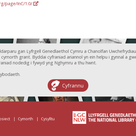
org/page/InC/1.0/
ddarparu gan Lyfrgell Genedlaethol Cymru a Chanolfan Uwchefrydiau
ymorth grant. Byddai cyfraniad ariannol yn ein helpu i gynnal a gwel
aniad nodedig i fywyd yng Nghymru a thu hwnt.
ybodaeth.
Cyfrannu
osiect
Cymorth
Cysylltu