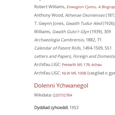
Robert Williams,
Enwogion Cymru. A Biograp
Anthony Wood,
Athenae Oxonienses
(1813
T. Gwynn Jones,
Gwaith Tudur Aled
(1926),
Williams,
Gwaith Guto'r Glyn
(1939), 309
Archaeologia Cambrensis
, 1882, 71
Calendar of Patent Rolls
, 1494-1509, 551
Letters and Papers, Foreign and Domestic, 
Archifau LlGC:
Peniarth MS 176: Achau
Archifau LlGC:
(casgliad o gy
NLW MS 100B
Dolenni Ychwanegol
Wikidata:
Q20732784
Dyddiad cyhoeddi:
1953