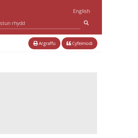
English
Argraffu
Cyfeirnodi