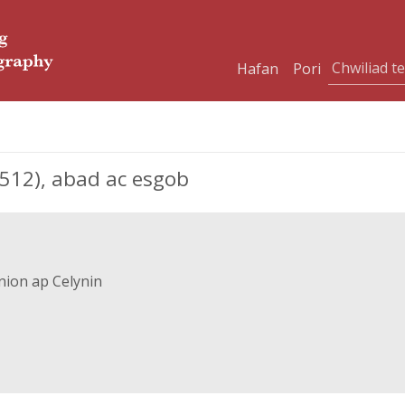
Hafan
Pori
12), abad ac esgob
nion ap Celynin