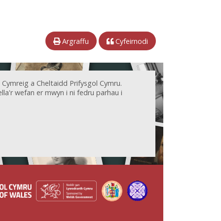
Argraffu
Cyfeirnodi
 Cymreig a Cheltaidd Prifysgol Cymru.
la'r wefan er mwyn i ni fedru parhau i