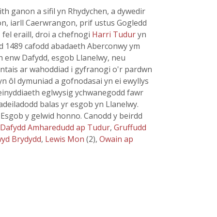
th ganon a sifil yn Rhydychen, a dywedir
n, iarll Caerwrangon, prif ustus Gogledd
el eraill, droi a chefnogi
Harri Tudur
yn
wedd 1489 cafodd abadaeth Aberconwy ym
h enw Dafydd, esgob Llanelwy, neu
antais ar wahoddiad i gyfranogi o'r pardwn
 yn ôl dymuniad a gofnodasai yn ei ewyllys
 ar weinyddiaeth eglwysig ychwanegodd fawr
adeiladodd balas yr esgob yn Llanelwy.
d Esgob y gelwid honno. Canodd y beirdd
Dafydd Amharedudd ap Tudur
,
Gruffudd
wyd Brydydd
,
Lewis Mon
(2),
Owain ap