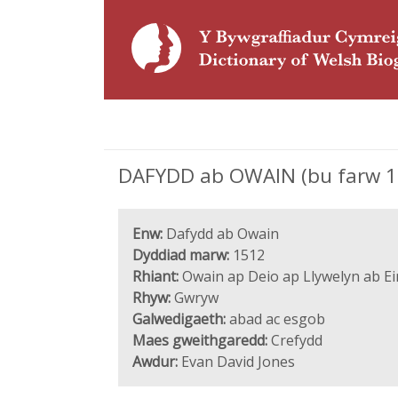
DAFYDD ab OWAIN (bu farw 15
Enw:
Dafydd ab Owain
Dyddiad marw:
1512
Rhiant:
Owain ap Deio ap Llywelyn ab Ei
Rhyw:
Gwryw
Galwedigaeth:
abad ac esgob
Maes gweithgaredd:
Crefydd
Awdur:
Evan David Jones