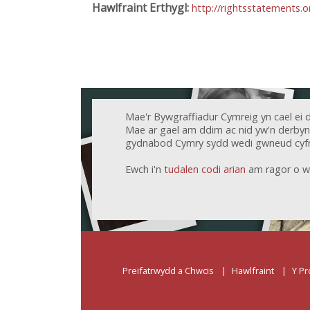
Hawlfraint Erthygl:
http://rightsstatements.
Mae'r Bywgraffiadur Cymreig yn cael ei 
Mae ar gael am ddim ac nid yw'n derbyn c
gydnabod Cymry sydd wedi gwneud cyfr
Ewch i'n
tudalen codi arian
am ragor o w
Preifatrwydd a Chwcis
Hawlfraint
Y Pr