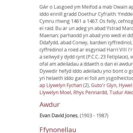
Gŵr o Lasgoed ym Meifod a mab Owain ap De
iddo ennill gradd Doethur Cyfraith. Ymdde
Cymru rhwng 1461 a 1467. Os felly, cefnoga
ei raid. Bu ar un adeg yn abad Ystrad Ma
Maenan; parhaodd yn abad yno wedi ei ddy
Ddafydd, abad Conwy, bardwn cyffredinol, 
cyffredinol a roed ar esgyniad Harri VIII 
a seliwyd y dydd cynt (P.C.C. 23 Fetiplace)
ofal am adeiladau a ddaeth o dan ei awdur
Dywedir hefyd iddo adeiladu yno bont o go
yn helaeth iddo gan ei foli am ysgolhei
ap Llywelyn Fychan
(2),
Guto'r Glyn
,
Hywel 
Llywelyn Moel
,
Rhys Pennardd
,
Tudur Ale
Awdur
Evan David Jones
, (1903 - 1987)
Ffynonellau