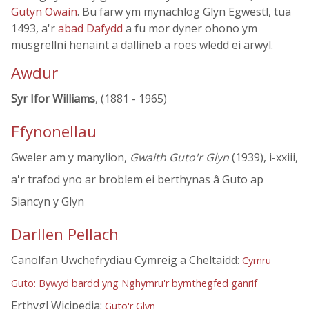
Gutyn Owain
. Bu farw ym mynachlog Glyn Egwestl, tua
1493, a'r
abad Dafydd
a fu mor dyner ohono ym
musgrellni henaint a dallineb a roes wledd ei arwyl.
Awdur
Syr Ifor Williams
, (1881 - 1965)
Ffynonellau
Gweler am y manylion,
Gwaith Guto'r Glyn
(1939), i-xxiii,
a'r trafod yno ar broblem ei berthynas â Guto ap
Siancyn y Glyn
Darllen Pellach
Canolfan Uwchefrydiau Cymreig a Cheltaidd:
Cymru
Guto: Bywyd bardd yng Nghymru'r bymthegfed ganrif
Erthygl Wicipedia:
Guto'r Glyn