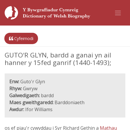
Cyfeirnodi
GUTO'R GLYN, bardd a ganai yn ail
hanner y 15fed ganrif (1440-1493);
Enw:
Guto'r Glyn
Rhyw:
Gwryw
Galwedigaeth:
bardd
Maes gweithgaredd:
Barddoniaeth
Awdur:
Ifor Williams
os ef piau'r cywyddau i Syr Richard Gethin a
Mathau