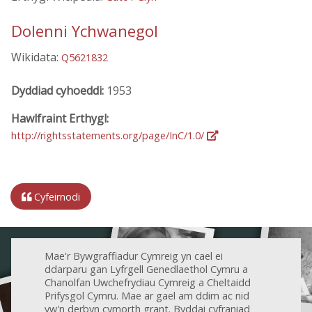
Dolenni Ychwanegol
Wikidata:
Q5621832
Dyddiad cyhoeddi:
1953
Hawlfraint Erthygl:
http://rightsstatements.org/page/InC/1.0/
Cyfeirnodi
Mae'r Bywgraffiadur Cymreig yn cael ei
ddarparu gan Lyfrgell Genedlaethol Cymru a
Chanolfan Uwchefrydiau Cymreig a Cheltaidd
Prifysgol Cymru. Mae ar gael am ddim ac nid
yw'n derbyn cymorth grant. Byddai cyfraniad