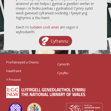
ariannol yn ein helpu i gynnal a gwella'r wefan er
mwyn i ni fedru parhau i gydnabod Cymry sydd
wedi gwneud cyfraniad nodedig i fywyd yng
Nghymru a thu hwnt.
Ewch i'n
tudalen codi arian
am ragor o
wybodaeth.
Cyfrannu
Preifatrwydd a Chwcis
Cymorth
Hawlfraint
Cysylltu
Y Prosiect