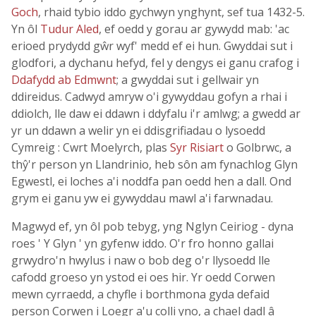
Goch
, rhaid tybio iddo gychwyn ynghynt, sef tua 1432-5.
Yn ôl
Tudur Aled
, ef oedd y gorau ar gywydd mab: 'ac
erioed prydydd gŵr wyf' medd ef ei hun. Gwyddai sut i
glodfori, a dychanu hefyd, fel y dengys ei ganu crafog i
Ddafydd ab Edmwnt
; a gwyddai sut i gellwair yn
ddireidus. Cadwyd amryw o'i gywyddau gofyn a rhai i
ddiolch, lle daw ei ddawn i ddyfalu i'r amlwg; a gwedd ar
yr un ddawn a welir yn ei ddisgrifiadau o lysoedd
Cymreig : Cwrt Moelyrch, plas
Syr Risiart
o Golbrwc, a
thŷ'r person yn Llandrinio, heb sôn am fynachlog Glyn
Egwestl, ei loches a'i noddfa pan oedd hen a dall. Ond
grym ei ganu yw ei gywyddau mawl a'i farwnadau.
Magwyd ef, yn ôl pob tebyg, yng Nglyn Ceiriog - dyna
roes ' Y Glyn ' yn gyfenw iddo. O'r fro honno gallai
grwydro'n hwylus i naw o bob deg o'r llysoedd lle
cafodd groeso yn ystod ei oes hir. Yr oedd Corwen
mewn cyrraedd, a chyfle i borthmona gyda defaid
person Corwen i Loegr a'u colli yno, a chael dadl â