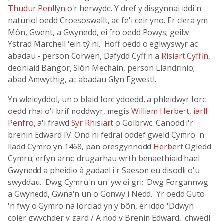
Thudur Penllyn
o'r herwydd. Y dref y disgynnai iddi'n
naturiol oedd Croesoswallt, ac fe'i ceir yno. Er clera ym
Môn, Gwent, a Gwynedd, ei fro oedd Powys; geilw
Ystrad Marchell 'ein tŷ ni.' Hoff oedd o eglwyswyr ac
abadau - person Corwen, Dafydd Cyffin a
Risiart Cyffin
,
deoniaid Bangor, Siôn Mechain, person Llandrinio;
abad Amwythig, ac abadau Glyn Egwestl.
Yn wleidyddol, un o blaid Iorc ydoedd, a phleidwyr Iorc
oedd rhai o'i brif noddwyr, megis
William Herbert, iarll
Penfro
, a'i frawd
Syr Rhisiart
o Golbrwc. Canodd i'r
brenin Edward IV. Ond ni fedrai oddef gweld Cymro 'n
lladd Cymro yn 1468, pan oresgynnodd
Herbert
Ogledd
Cymru; erfyn arno drugarhau wrth benaethiaid hael
Gwynedd a pheidio â gadael i'r Saeson eu disodli o'u
swyddau. 'Dwg Cymru'n un' yw ei gri; 'Dwg Forgannwg
a Gwynedd, Gwna'n un o Gonwy i Nedd.' Yr oedd Guto
'n fwy o Gymro na Iorciad yn y bôn, er iddo 'Ddwyn
coler gwychder y gard / A nod y Brenin Edward,' chwedl