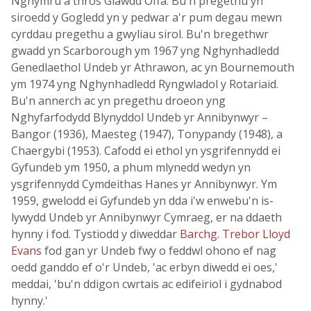
Nghymru a thros Glawdd Offa. Bu'n pregethu yn
siroedd y Gogledd yn y pedwar a'r pum degau mewn
cyrddau pregethu a gwyliau sirol. Bu'n bregethwr
gwadd yn Scarborough ym 1967 yng Nghynhadledd
Genedlaethol Undeb yr Athrawon, ac yn Bournemouth
ym 1974 yng Nghynhadledd Ryngwladol y Rotariaid.
Bu'n annerch ac yn pregethu droeon yng
Nghyfarfodydd Blynyddol Undeb yr Annibynwyr –
Bangor (1936), Maesteg (1947), Tonypandy (1948), a
Chaergybi (1953). Cafodd ei ethol yn ysgrifennydd ei
Gyfundeb ym 1950, a phum mlynedd wedyn yn
ysgrifennydd Cymdeithas Hanes yr Annibynwyr. Ym
1959, gwelodd ei Gyfundeb yn dda i'w enwebu'n is-
lywydd Undeb yr Annibynwyr Cymraeg, er na ddaeth
hynny i fod. Tystiodd y diweddar
Barchg. Trebor Lloyd
Evans
fod gan yr Undeb fwy o feddwl ohono ef nag
oedd ganddo ef o'r Undeb, 'ac erbyn diwedd ei oes,'
meddai, 'bu'n ddigon cwrtais ac edifeiriol i gydnabod
hynny.'