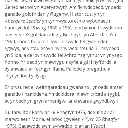
Hanes Lleol mewn ysgolion haf a gynhelid yn y Llyfrgell
Genedlaethol yn Aberystwyth. Am flynyddoedd, yr oedd
ganddo golofn dan y ffugenw, Historicus, yn yr
Aberdare Leader
yn cynnwys toreth o wybodaeth
hanesyddol. Rhwng 1960 a 1962, derbyniodd swydd ran
amser yn Ysgol Ramadeg y Bechgyn, yn Aberdâr. Ym
1964, rhoes heibio'n llwyr ei swydd fel gweinidog
eglwys, ac yntau erbyn hynny wedi treulio 31 mlynedd
yn Siloa, a derbyn swydd fel Athro Ysgrythur yn yr ysgol
honno. Yr oedd yn mawrygu'r cyfle a gâi i hyfforddi a
dylanwadu ar fechgyn ifainc. Pallodd y pregethu a
chynyddodd y dysgu.
Er prysured ei weithgareddau gwahanol, yr oedd amser
ganddo i hamddena. Ymddiddorai mewn criced a rygbi,
ac yr oedd yn gryn arbenigwr ar chwarae gwyddbwyll.
Bu farw Ifor Parry ar 18 Rhagfyr 1975, ddeufis ar ôl
marwolaeth Mona, ei briod (gweler
Y Tyst
, 25 Rhagfyr
1975). Gadawodd swm sylweddol o arian i Ysgol