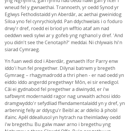
yng Nghymru, gan fynnu nad oedd hawl gan y ficer i
wneud fel y gwnaethai. Trannoeth, yr oedd Synod yr
Eglwys Fethodistaidd yn Aberdâr, ac aethai gweinidog
Siloa yno fel cynrychiolydd. Pan ddychwelais i o foduro
drwy'r dref, roedd ei briod yn wfftio ataf am nad
oeddwn wedi sylwi ar y gofeb yng nghanol y dref. 'And
you didn't see the Cenotaph?' meddai. Ni chlywais hi'n
siarad Cymraeg.
Yn fuan wedi dod i Aberdâr, gwnaeth Ifor Parry enw
iddo'i hun fel pregethwr. Dilynai batrwm y bregeth
Gymraeg – rhagymadrodd a thri phen - er nad oedd yn
eiddo iddo angerdd pregethwyr Môn, ei sir enedigol.
Câi ei gydnabod fel pregethwr a diwinydd, er i'w
safbwynt modernaidd ragor nag unwaith achosi iddo
dramgwyddo'r sefydliad ffwndamentalaidd yn y dref, yn
arbennig felly ar ddysgu'r Beibl ac ar ddelio â phobl
ifainc. Apêl ddeallusol yn hytrach na theimladwy oedd
i'w bregethu. Bu galw mawr arno i bregethu yng