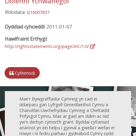
Dolenni Ychwanegol
Wikidata:
Q16007857
Dyddiad cyhoeddi:
2011-01-07
Hawlfraint Erthygl:
http://rightsstatements.org/page/InC/1.0/
Cyfeirnodi
Mae'r Bywgraffiadur Cymreig yn cael ei
ddarparu gan Lyfrgell Genedlaethol Cymru a
Chanolfan Uwchefrydiau Cymreig a Cheltaidd
Prifysgol Cymru. Mae ar gael am ddim ac nid
yw'n derbyn cymorth grant. Byddai cyfraniad
ariannol yn ein helpu i gynnal a gwella'r wefan er
mwyn i ni fedru parhau i gydnabod Cymry sydd