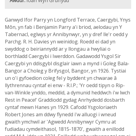
Awdur:
Ioan Wyn Gruffydd
Ganwyd Ifor Parry yn Longford Terrace, Caergybi, Ynys
Môn, yn fab i Benjamin Parry a'i briod, aelodau yn Y
Tabernacl, eglwys yr Annibynwyr, yn y dref lle'r oedd y
Parchg. R. H. Davies yn weinidog. Roedd ei dad yn
swyddog o beiriannydd ar y llongau a hwyliai o
borthladd Caergybi i Iwerddon. Gadawodd Ysgol Sir
Caergybi yn ddisgybl disglair iawn a mynd i Goleg Bala-
Bangor a Choleg y Brifysgol, Bangor, yn 1926. Tystiai
un o'i gyfoedion coleg fel y byddent yn chwarae â
llythrennau cyntaf ei enw - R.I.P.; 'Yr oedd tipyn o Rip-
van-Winkle ynddo, meddid, a dymunid heddwch i'w lwch
Rest in Peace!' Graddiodd gydag Anrhydedd dosbarth
cyntaf mewn Hanes yn 1929. Cafodd Ysgoloriaeth
Robert Jones am ddwy flynedd i'w alluogi i wneud
gwaith ymchwil ar 'Agwedd Annibynwyr Cymru at
fudiadau cymdeithasol, 1815-1870', gwaith a enillodd