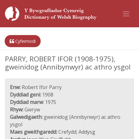
Cyfeirnodi
PARRY, ROBERT IFOR (1908-1975),
gweinidog (Annibynwyr) ac athro ysgol
Enw:
Robert Ifor Parry
Dyddiad geni:
1908
Dyddiad marw:
1975
Rhyw:
Gwryw
Galwedigaeth:
gweinidog (Annibynwyr) ac athro
ysgol
Maes gweithgaredd:
Crefydd; Addysg