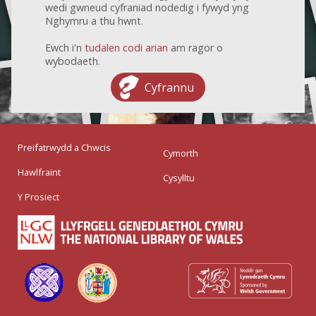
wedi gwneud cyfraniad nodedig i fywyd yng
Nghymru a thu hwnt.
Ewch i'n
tudalen codi arian
am ragor o
wybodaeth.
Cyfrannu
Preifatrwydd a Chwcis
Cymorth
Hawlfraint
Cysylltu
Y Prosiect