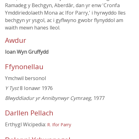
Ramadeg y Bechgyn, Aberdâr, dan yr enw 'Cronfa
Ymddiriedolaeth Mona ac Ifor Parry,' i hyrwyddo lles
bechgyn yr ysgol, ac i gyflwyno gwobr flynyddol am
waith mewn hanes lleol.
Awdur
Ioan Wyn Gruffydd
Ffynonellau
Ymchwil bersonol
Y Tyst
8 Ionawr 1976
Blwyddiadur yr Annibynwyr Cymraeg
, 1977
Darllen Pellach
Erthygl Wicipedia:
R. Ifor Parry