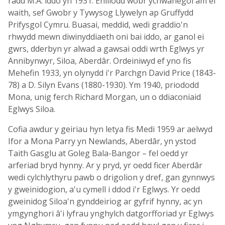
radd M.A. iddo yn 1931. Enillodd wobr ychwanegol am ei
waith, sef Gwobr y Tywysog Llywelyn ap Gruffydd
Prifysgol Cymru. Buasai, meddid, wedi graddio'n
rhwydd mewn diwinyddiaeth oni bai iddo, ar ganol ei
gwrs, dderbyn yr alwad a gawsai oddi wrth Eglwys yr
Annibynwyr, Siloa, Aberdâr. Ordeiniwyd ef yno fis
Mehefin 1933, yn olynydd i'r Parchgn David Price (1843-
78) a D. Silyn Evans (1880-1930). Ym 1940, priododd
Mona, unig ferch Richard Morgan, un o ddiaconiaid
Eglwys Siloa.
Cofia awdur y geiriau hyn letya fis Medi 1959 ar aelwyd
Ifor a Mona Parry yn Newlands, Aberdâr, yn ystod
Taith Gasglu at Goleg Bala-Bangor – fel oedd yr
arferiad bryd hynny. Ar y pryd, yr oedd ficer Aberdâr
wedi cylchlythyru pawb o drigolion y dref, gan gynnwys
y gweinidogion, a'u cymell i ddod i'r Eglwys. Yr oedd
gweinidog Siloa'n gynddeiriog ar gyfrif hynny, ac yn
ymgynghori â'i lyfrau ynghylch datgorfforiad yr Eglwys