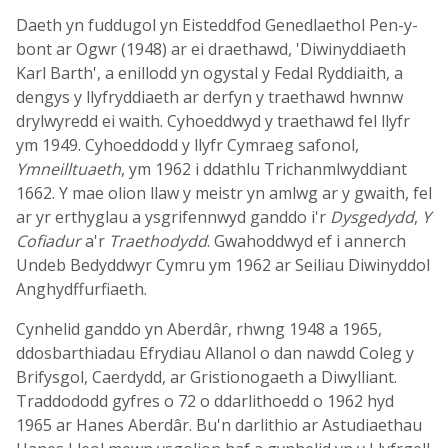
Daeth yn fuddugol yn Eisteddfod Genedlaethol Pen-y-
bont ar Ogwr (1948) ar ei draethawd, 'Diwinyddiaeth
Karl Barth', a enillodd yn ogystal y Fedal Ryddiaith, a
dengys y llyfryddiaeth ar derfyn y traethawd hwnnw
drylwyredd ei waith. Cyhoeddwyd y traethawd fel llyfr
ym 1949. Cyhoeddodd y llyfr Cymraeg safonol,
Ymneilltuaeth
, ym 1962 i ddathlu Trichanmlwyddiant
1662. Y mae olion llaw y meistr yn amlwg ar y gwaith, fel
ar yr erthyglau a ysgrifennwyd ganddo i'r
Dysgedydd
,
Y
Cofiadur
a'r
Traethodydd
. Gwahoddwyd ef i annerch
Undeb Bedyddwyr Cymru ym 1962 ar Seiliau Diwinyddol
Anghydffurfiaeth.
Cynhelid ganddo yn Aberdâr, rhwng 1948 a 1965,
ddosbarthiadau Efrydiau Allanol o dan nawdd Coleg y
Brifysgol, Caerdydd, ar Gristionogaeth a Diwylliant.
Traddododd gyfres o 72 o ddarlithoedd o 1962 hyd
1965 ar Hanes Aberdâr. Bu'n darlithio ar Astudiaethau