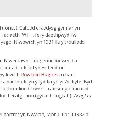
 (Jones). Cafodd ei addysg gynnar yn
 ac aeth 'W.H.', fel y daethpwyd i'w
 ysgol Niwbwrch yn 1931 lle y treuliodd
 llawer iawn o raglenni nodwedd a
yr her adroddiad yn Eisteddfod
rwyddyd
T. Rowland Hughes
a chan
sanaethodd yn y fyddin yn yr Ail Ryfel Byd
d a threuliodd lawer o'i amser yn feirnaid
dd ei atgofion (gyda ffotograff),
Aroglau
i gartref yn Nwyran, Môn 6 Ebrill 1982 a