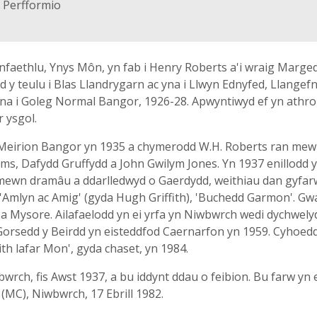
; Perfformio
faethlu, Ynys Môn, yn fab i Henry Roberts a'i wraig Marged
y teulu i Blas Llandrygarn ac yna i Llwyn Ednyfed, Llangefni,
 yna i Goleg Normal Bangor, 1926-28. Apwyntiwyd ef yn athro
r ysgol.
Meirion Bangor yn 1935 a chymerodd W.H. Roberts ran mewn
liams, Dafydd Gruffydd a John Gwilym Jones. Yn 1937 enillodd 
mewn dramâu a ddarlledwyd o Gaerdydd, weithiau dan gyfa
 'Amlyn ac Amig' (gyda Hugh Griffith), 'Buchedd Garmon'. Gwa
ta a Mysore. Ailafaelodd yn ei yrfa yn Niwbwrch wedi dychwely
orsedd y Beirdd yn eisteddfod Caernarfon yn 1959. Cyhoeddo
aith lafar Mon', gyda chaset, yn 1984.
rch, fis Awst 1937, a bu iddynt ddau o feibion. Bu farw yn e
MC), Niwbwrch, 17 Ebrill 1982.