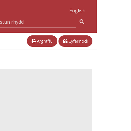
English
Argraffu
Cyfeirnodi