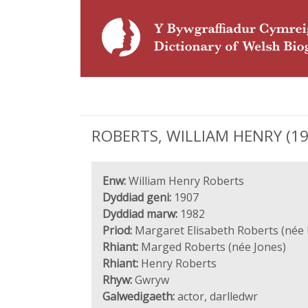
ROBERTS, WILLIAM HENRY (190
Enw:
William Henry Roberts
Dyddiad geni:
1907
Dyddiad marw:
1982
Priod:
Margaret Elisabeth Roberts (née 
Rhiant:
Marged Roberts (née Jones)
Rhiant:
Henry Roberts
Rhyw:
Gwryw
Galwedigaeth:
actor, darlledwr