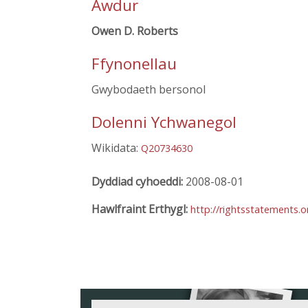
Awdur
Owen D. Roberts
Ffynonellau
Gwybodaeth bersonol
Dolenni Ychwanegol
Wikidata:
Q20734630
Dyddiad cyhoeddi:
2008-08-01
Hawlfraint Erthygl:
http://rightsstatements.