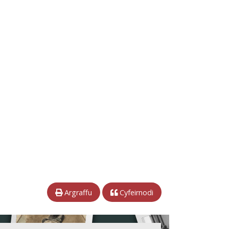
Argraffu
Cyfeirnodi