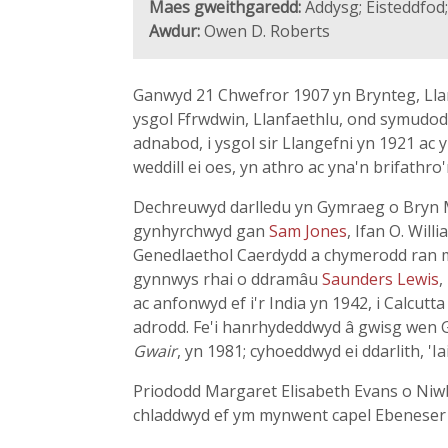
Maes gweithgaredd:
Addysg; Eisteddfod
Awdur:
Owen D. Roberts
Ganwyd 21 Chwefror 1907 yn Brynteg, Llan
ysgol Ffrwdwin, Llanfaethlu, ond symudodd 
adnabod, i ysgol sir Llangefni yn 1921 ac
weddill ei oes, yn athro ac yna'n brifathro'
Dechreuwyd darlledu yn Gymraeg o Bryn 
gynhyrchwyd gan
Sam Jones
, Ifan O. Wil
Genedlaethol Caerdydd a chymerodd ran 
gynnwys rhai o ddramâu
Saunders Lewis
,
ac anfonwyd ef i'r India yn 1942, i Calcut
adrodd. Fe'i hanrhydeddwyd â gwisg wen G
Gwair
, yn 1981; cyhoeddwyd ei ddarlith, 'I
Priododd Margaret Elisabeth Evans o Niwbw
chladdwyd ef ym mynwent capel Ebeneser (