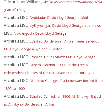
T. Marchant Williams,
Welsh Members of Parliament, 1894
(Cardiff 1894)
Archifau LlGC:
Dyddiadur David Lloyd George, 1886
Archifau LlGC:
Llythyron gan David Lloyd George at ei frawd
LlGC:
Arddangosfa David Lloyd George
Archifau LlGC:
Etholiad Bwrdeisdrefi Arfon: Hanes Seneddol
Mr. Lloyd George a Syr John Puleston
Archifau LlGC:
Etholiad 1895: Fotiwch i Mr. Lloyd-George
Archifau LlGC:
General Election, 1900: To the Free &
Independent Electors of the Carnarvon District Boroughs
Archifau LlGC:
Mr. Lloyd George's Parliamentary Record from
1895 to 1900
Archifau LlGC:
Etholiad Cyffredinol, 1906: At Etholwyr Rhydd
ac Annibynol Bwrdeisdrefi Arfon