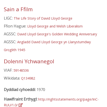
Sain a Ffilm
LlGC:
The Life Story of David Lloyd George
Ffion Hague:
Lloyd George and Welsh Liberalism
AGSSC:
David Lloyd George's Golden Wedding Anniversary
AGSSC:
Angladd David Lloyd George yn Llanystumdwy
Groglith 1945
Dolenni Ychwanegol
VIAF:
59148536
Wikidata:
Q134982
Dyddiad cyhoeddi:
1970
Hawlfraint Erthygl:
http://rightsstatements.org/page/InC-
RUU/1.0/