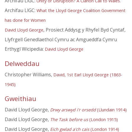
Archifau LlGC:
Unity or Disruption? A Clarion Call to Wales.
Archifau LlGC:
What the Lloyd George Coalition Government
has done for Women
, Prosiect Addysg y Rhyfel Byd Cyntaf,
David Lloyd George
Llyfrgell Genedlaethol Cymru ac Amgueddfa Cymru
Erthygl Wicipedia:
David Lloyd George
Delweddau
Christopher Williams,
David, 1st Earl Lloyd George (1863-
1945)
Gweithiau
David Lloyd George,
Drwy arswyd i'r orsedd
(Llundain 1914)
David Lloyd George,
The Task before us
(London 1915)
David Lloyd George,
Eich gwlad a'ch cais
(London 1914)