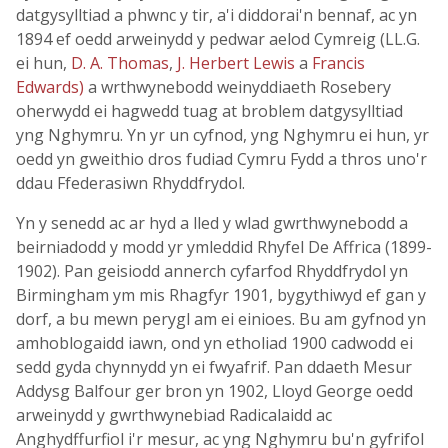
datgysylltiad a phwnc y tir, a'i diddorai'n bennaf, ac yn
1894 ef oedd arweinydd y pedwar aelod Cymreig (LL.G.
ei hun,
D. A. Thomas
,
J. Herbert Lewis
a
Francis
Edwards)
a wrthwynebodd weinyddiaeth Rosebery
oherwydd ei hagwedd tuag at broblem datgysylltiad
yng Nghymru. Yn yr un cyfnod, yng Nghymru ei hun, yr
oedd yn gweithio dros fudiad Cymru Fydd a thros uno'r
ddau Ffederasiwn Rhyddfrydol.
Yn y senedd ac ar hyd a lled y wlad gwrthwynebodd a
beirniadodd y modd yr ymleddid Rhyfel De Affrica (1899-
1902). Pan geisiodd annerch cyfarfod Rhyddfrydol yn
Birmingham ym mis Rhagfyr 1901, bygythiwyd ef gan y
dorf, a bu mewn perygl am ei einioes. Bu am gyfnod yn
amhoblogaidd iawn, ond yn etholiad 1900 cadwodd ei
sedd gyda chynnydd yn ei fwyafrif. Pan ddaeth Mesur
Addysg Balfour ger bron yn 1902, Lloyd George oedd
arweinydd y gwrthwynebiad Radicalaidd ac
Anghydffurfiol i'r mesur, ac yng Nghymru bu'n gyfrifol