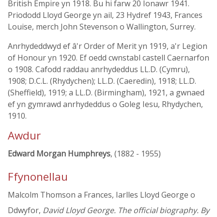
British Empire yn 1918. Bu hi farw 20 Ionawr 1941.
Priododd Lloyd George yn ail, 23 Hydref 1943, Frances
Louise, merch John Stevenson o Wallington, Surrey.
Anrhydeddwyd ef â'r Order of Merit yn 1919, a'r Legion
of Honour yn 1920. Ef oedd cwnstabl castell Caernarfon
o 1908. Cafodd raddau anrhydeddus LL.D. (Cymru),
1908; D.C.L. (Rhydychen); LL.D. (Caeredin), 1918; LL.D.
(Sheffield), 1919; a LL.D. (Birmingham), 1921, a gwnaed
ef yn gymrawd anrhydeddus o Goleg Iesu, Rhydychen,
1910.
Awdur
Edward Morgan Humphreys
, (1882 - 1955)
Ffynonellau
Malcolm Thomson a Frances, Iarlles Lloyd George o
Ddwyfor,
David Lloyd George. The official biography. By