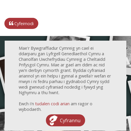
Cyfeirnodi
Mae'r Bywgraffiadur Cymreig yn cael ei
ddarparu gan Lyfrgell Genedlaethol Cymru a
Chanolfan Uwchefrydiau Cymreig a Cheltaidd
Prifysgol Cymru. Mae ar gael am ddim ac nid
yw'n derbyn cymorth grant. Byddai cyfraniad
ariannol yn ein helpu i gynnal a gwella'r wefan er
mwyn i ni fedru parhau i gydnabod Cymry sydd
wedi gwneud cyfraniad nodedig i fywyd yng
Nghymru a thu hwnt.
Ewch i'n
tudalen codi arian
am ragor o
wybodaeth.
Cyfrannu