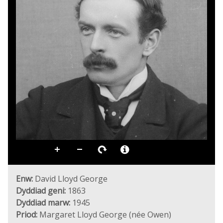
Enw:
David Lloyd George
Dyddiad geni:
1863
Dyddiad marw:
1945
Priod:
Margaret Lloyd George (née Owen)