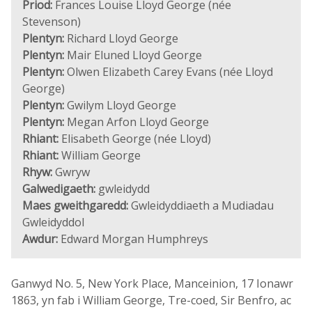
Priod:
Frances Louise Lloyd George (née
Stevenson)
Plentyn:
Richard Lloyd George
Plentyn:
Mair Eluned Lloyd George
Plentyn:
Olwen Elizabeth Carey Evans (née Lloyd
George)
Plentyn:
Gwilym Lloyd George
Plentyn:
Megan Arfon Lloyd George
Rhiant:
Elisabeth George (née Lloyd)
Rhiant:
William George
Rhyw:
Gwryw
Galwedigaeth:
gwleidydd
Maes gweithgaredd:
Gwleidyddiaeth a Mudiadau
Gwleidyddol
Awdur:
Edward Morgan Humphreys
Ganwyd No. 5, New York Place, Manceinion, 17 Ionawr
1863, yn fab i William George, Tre-coed, Sir Benfro, ac