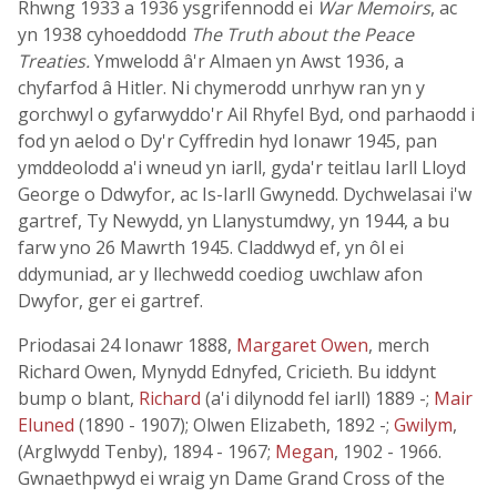
Rhwng 1933 a 1936 ysgrifennodd ei
War Memoirs
, ac
yn 1938 cyhoeddodd
The Truth about the Peace
Treaties.
Ymwelodd â'r Almaen yn Awst 1936, a
chyfarfod â Hitler. Ni chymerodd unrhyw ran yn y
gorchwyl o gyfarwyddo'r Ail Rhyfel Byd, ond parhaodd i
fod yn aelod o Dy'r Cyffredin hyd Ionawr 1945, pan
ymddeolodd a'i wneud yn iarll, gyda'r teitlau Iarll Lloyd
George o Ddwyfor, ac Is-Iarll Gwynedd. Dychwelasai i'w
gartref, Ty Newydd, yn Llanystumdwy, yn 1944, a bu
farw yno 26 Mawrth 1945. Claddwyd ef, yn ôl ei
ddymuniad, ar y llechwedd coediog uwchlaw afon
Dwyfor, ger ei gartref.
Priodasai 24 Ionawr 1888,
Margaret Owen
, merch
Richard Owen, Mynydd Ednyfed, Cricieth. Bu iddynt
bump o blant,
Richard
(a'i dilynodd fel iarll) 1889 -;
Mair
Eluned
(1890 - 1907); Olwen Elizabeth, 1892 -;
Gwilym
,
(Arglwydd Tenby), 1894 - 1967;
Megan
, 1902 - 1966.
Gwnaethpwyd ei wraig yn Dame Grand Cross of the