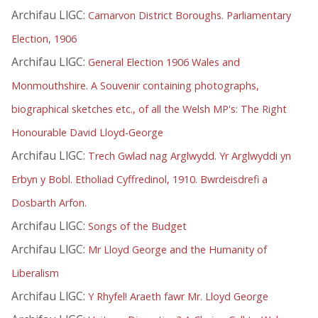
Archifau LlGC:
Carnarvon District Boroughs. Parliamentary
Election, 1906
Archifau LlGC:
General Election 1906 Wales and
Monmouthshire. A Souvenir containing photographs,
biographical sketches etc., of all the Welsh MP's: The Right
Honourable David Lloyd-George
Archifau LlGC:
Trech Gwlad nag Arglwydd. Yr Arglwyddi yn
Erbyn y Bobl. Etholiad Cyffredinol, 1910. Bwrdeisdrefi a
Dosbarth Arfon.
Archifau LlGC:
Songs of the Budget
Archifau LlGC:
Mr Lloyd George and the Humanity of
Liberalism
Archifau LlGC:
Y Rhyfel! Araeth fawr Mr. Lloyd George