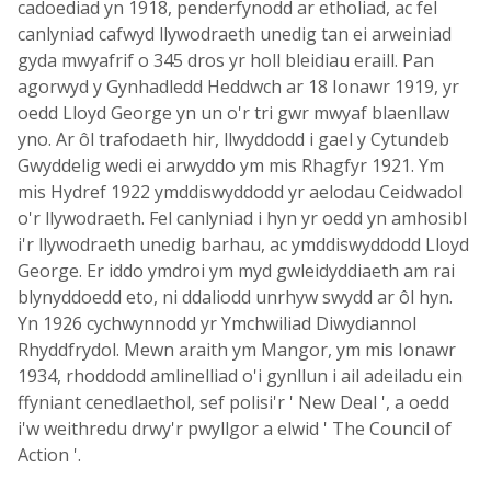
cadoediad yn 1918, penderfynodd ar etholiad, ac fel
canlyniad cafwyd llywodraeth unedig tan ei arweiniad
gyda mwyafrif o 345 dros yr holl bleidiau eraill. Pan
agorwyd y Gynhadledd Heddwch ar 18 Ionawr 1919, yr
oedd Lloyd George yn un o'r tri gwr mwyaf blaenllaw
yno. Ar ôl trafodaeth hir, llwyddodd i gael y Cytundeb
Gwyddelig wedi ei arwyddo ym mis Rhagfyr 1921. Ym
mis Hydref 1922 ymddiswyddodd yr aelodau Ceidwadol
o'r llywodraeth. Fel canlyniad i hyn yr oedd yn amhosibl
i'r llywodraeth unedig barhau, ac ymddiswyddodd Lloyd
George. Er iddo ymdroi ym myd gwleidyddiaeth am rai
blynyddoedd eto, ni ddaliodd unrhyw swydd ar ôl hyn.
Yn 1926 cychwynnodd yr Ymchwiliad Diwydiannol
Rhyddfrydol. Mewn araith ym Mangor, ym mis Ionawr
1934, rhoddodd amlinelliad o'i gynllun i ail adeiladu ein
ffyniant cenedlaethol, sef polisi'r ' New Deal ', a oedd
i'w weithredu drwy'r pwyllgor a elwid ' The Council of
Action '.