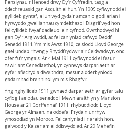
Pensiynau'r Henoed drwy Dy'r Cyffredin, tasg a
ddechreuasid gan Asquith ei hun. Yn 1909 cyflwynodd ei
gyllideb gyntaf, a luniwyd gyda'r amcan o godi arian i
hyrwyddo gwelliannau cymdeithasol. Disgrifiwyd hon
fel cyllideb fwyaf dadleuol ein cyfnod. Gwrthodwyd hi
gan Dy'r Arglwyddi, ac fel canlyniad cafwyd Deddf
Senedd 1911. Ym mis Awst 1910, ceisiodd Lloyd George
gael undeb rhwng y Rhyddfrydwyr a'r Ceidwadwyr, ond
ofer fu'r ymgais. Ar 4 Mai 1911 cyflwynodd ei fesur
Yswiriant Cenedlaethol, yn cynnwys darpariaeth ar
gyfer afiechyd a diweithdra, mesur a dderbyniodd
gadarnhad brenhinol ym mis Rhagfyr.
Yng nghyllideb 1911 gwnaed darpariaeth ar gyfer talu
cyflog i aelodau seneddol. Mewn araith yn y Mansion
House ar 21 Gorffennaf 1911, rhybuddiodd Lloyd
George yr Almaen, na oddefai Prydain unrhyw
ymosodiad yn Moroco. Fel canlyniad i'r araith hon,
galwodd y Kaiser am ei ddiswyddiad. Ar 29 Mehefin