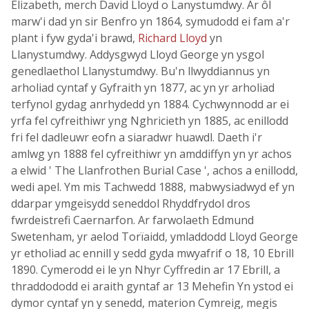
Elizabeth, merch David Lloyd o Lanystumdwy. Ar ôl
marw'i dad yn sir Benfro yn 1864, symudodd ei fam a'r
plant i fyw gyda'i brawd,
Richard Lloyd
yn
Llanystumdwy. Addysgwyd Lloyd George yn ysgol
genedlaethol Llanystumdwy. Bu'n llwyddiannus yn
arholiad cyntaf y Gyfraith yn 1877, ac yn yr arholiad
terfynol gydag anrhydedd yn 1884. Cychwynnodd ar ei
yrfa fel cyfreithiwr yng Nghricieth yn 1885, ac enillodd
fri fel dadleuwr eofn a siaradwr huawdl. Daeth i'r
amlwg yn 1888 fel cyfreithiwr yn amddiffyn yn yr achos
a elwid ' The Llanfrothen Burial Case ', achos a enillodd,
wedi apel. Ym mis Tachwedd 1888, mabwysiadwyd ef yn
ddarpar ymgeisydd seneddol Rhyddfrydol dros
fwrdeistrefi Caernarfon. Ar farwolaeth Edmund
Swetenham, yr aelod Torïaidd, ymladdodd Lloyd George
yr etholiad ac ennill y sedd gyda mwyafrif o 18, 10 Ebrill
1890. Cymerodd ei le yn Nhyr Cyffredin ar 17 Ebrill, a
thraddododd ei araith gyntaf ar 13 Mehefin Yn ystod ei
dymor cyntaf yn y senedd, materion Cymreig, megis