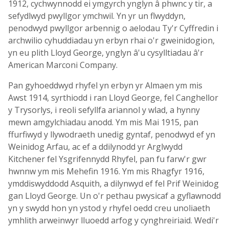
1912, cychwynnodd ei ymgyrch ynglyn â phwnc y tir, a
sefydlwyd pwyllgor ymchwil. Yn yr un flwyddyn,
penodwyd pwyllgor arbennig o aelodau Ty'r Cyffredin i
archwilio cyhuddiadau yn erbyn rhai o'r gweinidogion,
yn eu plith Lloyd George, ynglyn â'u cysylltiadau â'r
American Marconi Company.
Pan gyhoeddwyd rhyfel yn erbyn yr Almaen ym mis
Awst 1914, syrthiodd i ran Lloyd George, fel Canghellor
y Trysorlys, i reoli sefyllfa ariannol y wlad, a hynny
mewn amgylchiadau anodd. Ym mis Mai 1915, pan
ffurfiwyd y llywodraeth unedig gyntaf, penodwyd ef yn
Weinidog Arfau, ac ef a ddilynodd yr Arglwydd
Kitchener fel Ysgrifennydd Rhyfel, pan fu farw'r gwr
hwnnw ym mis Mehefin 1916. Ym mis Rhagfyr 1916,
ymddiswyddodd Asquith, a dilynwyd ef fel Prif Weinidog
gan Lloyd George. Un o'r pethau pwysicaf a gyflawnodd
yn y swydd hon yn ystod y rhyfel oedd creu unoliaeth
ymhlith arweinwyr lluoedd arfog y cynghreiriaid. Wedi'r