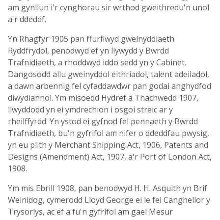
am gynllun i'r cynghorau sir wrthod gweithredu'n unol
a'r ddeddf.
Yn Rhagfyr 1905 pan ffurfiwyd gweinyddiaeth
Ryddfrydol, penodwyd ef yn llywydd y Bwrdd
Trafnidiaeth, a rhoddwyd iddo sedd yn y Cabinet.
Dangosodd allu gweinyddol eithriadol, talent adeiladol,
a dawn arbennig fel cyfaddawdwr pan godai anghydfod
diwydiannol. Ym misoedd Hydref a Thachwedd 1907,
llwyddodd yn ei ymdrechion i osgoi streic ar y
rheilffyrdd. Yn ystod ei gyfnod fel pennaeth y Bwrdd
Trafnidiaeth, bu'n gyfrifol am nifer o ddeddfau pwysig,
yn eu plith y Merchant Shipping Act, 1906, Patents and
Designs (Amendment) Act, 1907, a'r Port of London Act,
1908.
Ym mis Ebrill 1908, pan benodwyd H. H. Asquith yn Brif
Weinidog, cymerodd Lloyd George ei le fel Canghellor y
Trysorlys, ac ef a fu'n gyfrifol am gael Mesur