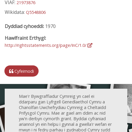
VIAF:
21973876
Wikidata:
Q5548806
Dyddiad cyhoeddi:
1970
Hawlfraint Erthygl:
http://rightsstatements.org/page/InC/1.0/
Cyfeirnodi
Mae'r Bywgraffiadur Cymreig yn cael ei
ddarparu gan Lyfrgell Genedlaethol Cymru a
Chanolfan Uwchefrydiau Cymreig a Cheltaidd
Prifysgol Cymru. Mae ar gael am ddim ac nid
yw'n derbyn cymorth grant. Byddai cyfraniad
ariannol yn ein helpu i gynnal a gwella'r wefan er
mwyn i ni fedru parhau i gydnabod Cymry sydd