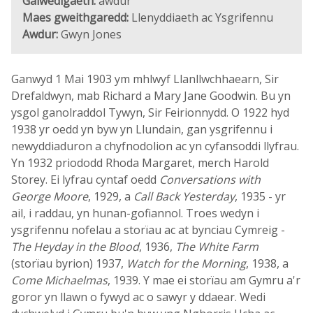
Galwedigaeth:
awdur
Maes gweithgaredd:
Llenyddiaeth ac Ysgrifennu
Awdur:
Gwyn Jones
Ganwyd 1 Mai 1903 ym mhlwyf Llanllwchhaearn, Sir
Drefaldwyn, mab Richard a Mary Jane Goodwin. Bu yn
ysgol ganolraddol Tywyn, Sir Feirionnydd. O 1922 hyd
1938 yr oedd yn byw yn Llundain, gan ysgrifennu i
newyddiaduron a chyfnodolion ac yn cyfansoddi llyfrau.
Yn 1932 priododd Rhoda Margaret, merch Harold
Storey. Ei lyfrau cyntaf oedd
Conversations with
George Moore
, 1929, a
Call Back Yesterday
, 1935 - yr
ail, i raddau, yn hunan-gofiannol. Troes wedyn i
ysgrifennu nofelau a storïau ac at bynciau Cymreig -
The Heyday in the Blood
, 1936,
The White Farm
(storïau byrion) 1937,
Watch for the Morning
, 1938, a
Come Michaelmas
, 1939. Y mae ei storïau am Gymru a'r
goror yn llawn o fywyd ac o sawyr y ddaear. Wedi