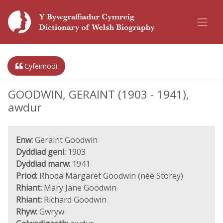
Cyfeirnodi
GOODWIN, GERAINT (1903 - 1941),
awdur
Enw:
Geraint Goodwin
Dyddiad geni:
1903
Dyddiad marw:
1941
Priod:
Rhoda Margaret Goodwin (née Storey)
Rhiant:
Mary Jane Goodwin
Rhiant:
Richard Goodwin
Rhyw:
Gwryw