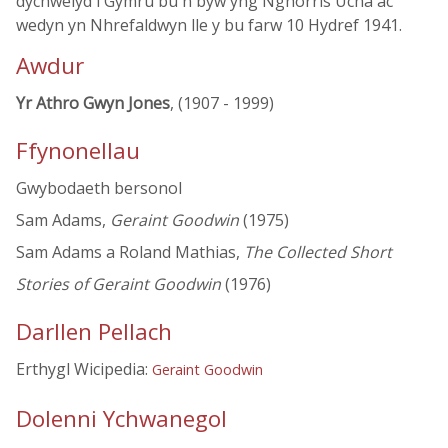
dychwelyd i Gymru bu'n byw yng Nghorris Ucha ac
wedyn yn Nhrefaldwyn lle y bu farw 10 Hydref 1941.
Awdur
Yr Athro Gwyn Jones
, (1907 - 1999)
Ffynonellau
Gwybodaeth bersonol
Sam Adams,
Geraint Goodwin
(1975)
Sam Adams a Roland Mathias,
The Collected Short
Stories of Geraint Goodwin
(1976)
Darllen Pellach
Erthygl Wicipedia:
Geraint Goodwin
Dolenni Ychwanegol