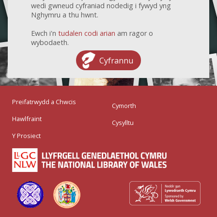
wedi gwneud cyfraniad nodedig i fywyd yng
Nghymru a thu hwnt.
Ewch i'n
tudalen codi arian
am ragor o
wybodaeth.
Cyfrannu
Preifatrwydd a Chwcis
Cymorth
Hawlfraint
Cysylltu
Y Prosiect