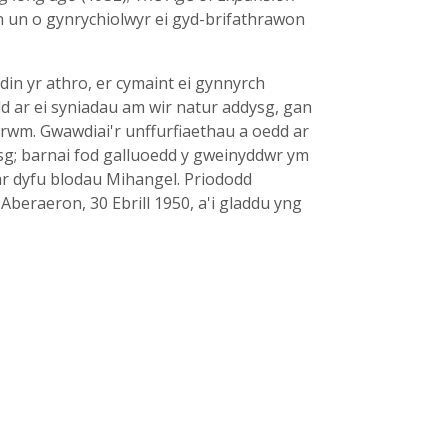
 un o gynrychiolwyr ei gyd-brifathrawon
din yr athro, er cymaint ei gynnyrch
dd ar ei syniadau am wir natur addysg, gan
atrwm. Gwawdiai'r unffurfiaethau a oedd ar
g; barnai fod galluoedd y gweinyddwr ym
r dyfu blodau Mihangel. Priododd
beraeron, 30 Ebrill 1950, a'i gladdu yng