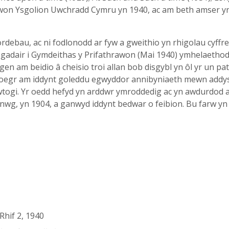
awon Ysgolion Uwchradd Cymru yn 1940, ac am beth amser yn
rdebau, ac ni fodlonodd ar fyw a gweithio yn rhigolau cyffre
'r gadair i Gymdeithas y Prifathrawon (Mai 1940) ymhelaetho
en am beidio â cheisio troi allan bob disgybl yn ôl yr un p
loegr am iddynt goleddu egwyddor annibyniaeth mewn addys
togi. Yr oedd hefyd yn arddwr ymroddedig ac yn awdurdod a
nwg, yn 1904, a ganwyd iddynt bedwar o feibion. Bu farw yn A
, Rhif 2, 1940