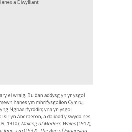
anes a Diwylliant
ry ei wraig. Bu dan addysg yn yr ysgol
d mewn hanes ym mhrifysgolion Cymru,
 yng Nghaerfyrddin; yna yn ysgol
 sir yn Aberaeron, a daliodd y swydd nes
09, 1910);
Making of Modern Wales
(1912);
g long ago
(1932);
The Age of Expansion