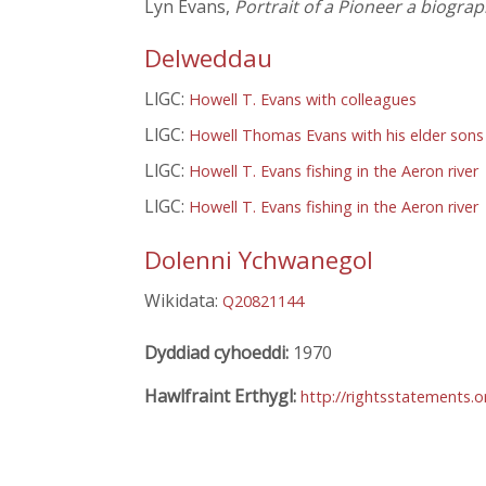
Lyn Evans,
Portrait of a Pioneer a biogr
Delweddau
LlGC:
Howell T. Evans with colleagues
LlGC:
Howell Thomas Evans with his elder sons
LlGC:
Howell T. Evans fishing in the Aeron river
LlGC:
Howell T. Evans fishing in the Aeron river
Dolenni Ychwanegol
Wikidata:
Q20821144
Dyddiad cyhoeddi:
1970
Hawlfraint Erthygl:
http://rightsstatements.