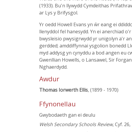
(1933). Bu'n llywydd Cymdeithas Prifathr
ar Lys y Brifysgol.
Yr oedd Howell Evans yn ŵr eang ei ddiddo
llenyddol fel hanesydd. Yn ei anerchiad o
bwysleisio pwysigrwydd yr unigolyn a'r ang
gerdded; amddiffynnai ysgolion bonedd L
myd addysg yn cynyddu a bod angen eu cw
Gwenllian Howells, o Lansawel, Sir Forgan
Nghaerdydd.
Awdur
Thomas Iorwerth Ellis
, (1899 - 1970)
Ffynonellau
Gwybodaeth gan ei deulu
Welsh Secondary Schools Review
, Cyf. 26