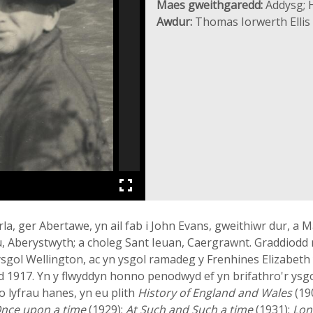
Maes gweithgaredd:
Addysg; H
Awdur:
Thomas Iorwerth Ellis
ger Abertawe, yn ail fab i John Evans, gweithiwr dur, a Ma
u, Aberystwyth; a choleg Sant Ieuan, Caergrawnt. Graddiod
sgol Wellington, ac yn ysgol ramadeg y Frenhines Elizabeth
 1917. Yn y flwyddyn honno penodwyd ef yn brifathro'r ysgol
o lyfrau hanes, yn eu plith
History of England and Wales
(19
nce upon a time
(1929);
At Such and Such a time
(1931);
Lon