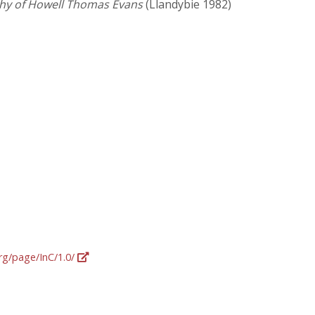
aphy of Howell Thomas Evans
(Llandybie 1982)
org/page/InC/1.0/