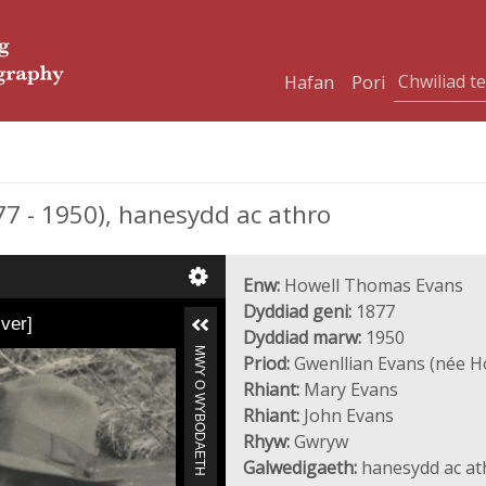
Hafan
Pori
 - 1950), hanesydd ac athro
Enw:
Howell Thomas Evans
Dyddiad geni:
1877
iver]
Dyddiad marw:
1950
MWY O WYBODAETH
Priod:
Gwenllian Evans (née H
Rhiant:
Mary Evans
Rhiant:
John Evans
Rhyw:
Gwryw
Galwedigaeth:
hanesydd ac at