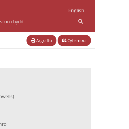
English
Argraffu
Cyfeirnodi
owells)
hro