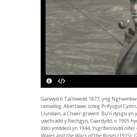
Ganwyd 6 Tachwedd 1877, yng Nghwmbwrla, 
ramadeg, Abertawe; coleg Prifysgol Cymr
Llundain, a Chaer-grawnt. Bu'n dysgu yn y
uwchradd y Bechgyn, Caerdydd, o 1905 hyd
iddo ymddeol yn 1944. Ysgrifennodd nifer 
Wales and the Wars of the Roses
(1915);
O