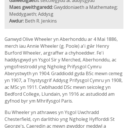
Galwedigaeth:
seicolegydd ac addysgydd
Maes gweithgaredd:
Gwyddoniaeth a Mathemateg;
Meddygaeth; Addysg
Awdur:
Beth R. Jenkins
Ganwyd Olive Wheeler yn Aberhonddu ar 4 Mai 1886,
merch iau Annie Wheeler (g. Poole) a'i gŵr Henry
Burford Wheeler, argraffwr a chyhoeddwr. Fe'i
haddysgwyd yn Ysgol Sir y Merched, Aberhonddu, ac
ymgofrestrodd yng Ngholeg Prifysgol Cymru
Aberystwyth yn 1904. Graddiodd gyda BSc mewn cemeg
yn 1907, a Thystysgrif Addysg Prifysgol Cymru yn 1908,
ac MSc yn 1911. Cwblhaodd DSc mewn seicoleg yn
Bedford College, Llundain, yn 1916 ac astudiodd am
gyfnod byr ym Mhrifysgol Paris.
Bu Wheeler yn athrawes yn Ysgol Uwchradd
Chesterfield, cyn darlithio yng Ngholeg Hyfforddi St
George's, Caeredin ac mewn gwyddor meddwl a