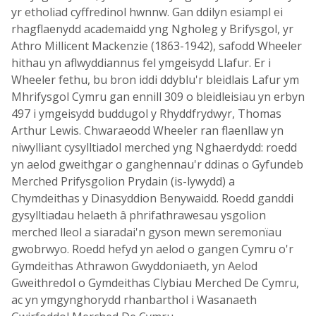
yr etholiad cyffredinol hwnnw. Gan ddilyn esiampl ei
rhagflaenydd academaidd yng Ngholeg y Brifysgol, yr
Athro Millicent Mackenzie (1863-1942), safodd Wheeler
hithau yn aflwyddiannus fel ymgeisydd Llafur. Er i
Wheeler fethu, bu bron iddi ddyblu'r bleidlais Lafur ym
Mhrifysgol Cymru gan ennill 309 o bleidleisiau yn erbyn
497 i ymgeisydd buddugol y Rhyddfrydwyr, Thomas
Arthur Lewis. Chwaraeodd Wheeler ran flaenllaw yn
niwylliant cysylltiadol merched yng Nghaerdydd: roedd
yn aelod gweithgar o ganghennau'r ddinas o Gyfundeb
Merched Prifysgolion Prydain (is-lywydd) a
Chymdeithas y Dinasyddion Benywaidd. Roedd ganddi
gysylltiadau helaeth â phrifathrawesau ysgolion
merched lleol a siaradai'n gyson mewn seremonïau
gwobrwyo. Roedd hefyd yn aelod o gangen Cymru o'r
Gymdeithas Athrawon Gwyddoniaeth, yn Aelod
Gweithredol o Gymdeithas Clybiau Merched De Cymru,
ac yn ymgynghorydd rhanbarthol i Wasanaeth