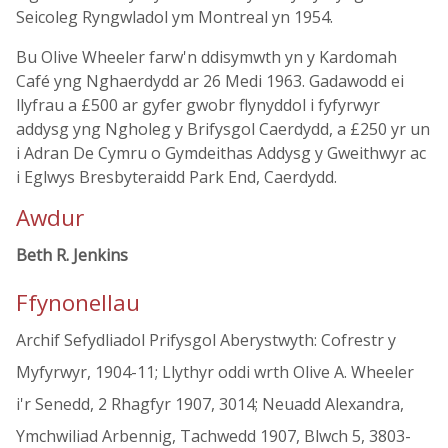
Seicoleg Ryngwladol ym Montreal yn 1954.
Bu Olive Wheeler farw'n ddisymwth yn y Kardomah
Café yng Nghaerdydd ar 26 Medi 1963. Gadawodd ei
llyfrau a £500 ar gyfer gwobr flynyddol i fyfyrwyr
addysg yng Ngholeg y Brifysgol Caerdydd, a £250 yr un
i Adran De Cymru o Gymdeithas Addysg y Gweithwyr ac
i Eglwys Bresbyteraidd Park End, Caerdydd.
Awdur
Beth R. Jenkins
Ffynonellau
Archif Sefydliadol Prifysgol Aberystwyth: Cofrestr y
Myfyrwyr, 1904-11; Llythyr oddi wrth Olive A. Wheeler
i'r Senedd, 2 Rhagfyr 1907, 3014; Neuadd Alexandra,
Ymchwiliad Arbennig, Tachwedd 1907, Blwch 5, 3803-