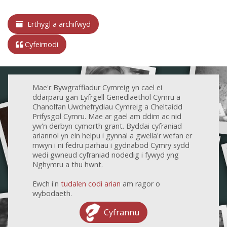
Erthygl a archifwyd
Cyfeirnodi
Mae'r Bywgraffiadur Cymreig yn cael ei
ddarparu gan Lyfrgell Genedlaethol Cymru a
Chanolfan Uwchefrydiau Cymreig a Cheltaidd
Prifysgol Cymru. Mae ar gael am ddim ac nid
yw'n derbyn cymorth grant. Byddai cyfraniad
ariannol yn ein helpu i gynnal a gwella'r wefan er
mwyn i ni fedru parhau i gydnabod Cymry sydd
wedi gwneud cyfraniad nodedig i fywyd yng
Nghymru a thu hwnt.
Ewch i'n
tudalen codi arian
am ragor o
wybodaeth.
Cyfrannu