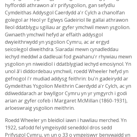
hyfforddi athrawon a'r prifysgolion, gan sefydlu
Cymdeithas Addysgol Caerdydd a'r Cylch a chanolfan
golegol ar Heol yr Eglwys Gadeiriol lle gallai athrawon
lleol ddatblygu sgiliau ar gyfer ymchwil mewn ysgolion.
Gwnaeth ymchwil hefyd ar effaith addysgol
dwyieithrwydd yn ysgolion Cymru, ac ar ergyd
seicolegol diweithdra. Siaradai mewn cynadleddau
iechyd meddwl a dadleuai fod gwahanu'r rhywiau mewn
ysgolion yn niweidiol i ddatblygiad iechyd emosiynol. Yn
unol â'i diddordebau ymchwil, roedd Wheeler hefyd yn
gefnogol i'r mudiad addysg feithrin: bu'n gadeirydd ar
Gymdeithas Ysgolion Meithrin Caerdydd a'r Cylch, ac yn
ddiweddarach ar bwyllgor Cymru yn yr ymgyrch i godi
arian ar gyfer cofeb i Margaret McMillan (1860-1931),
arloeswraig ysgolion meithrin.
Roedd Wheeler yn bleidiol iawn i hawliau merched. Yn
1922, safodd fel ymgeisydd seneddol dros sedd
Prifysgol Cymru, yn un o 33 o ymgeiswyr benywaidd yn