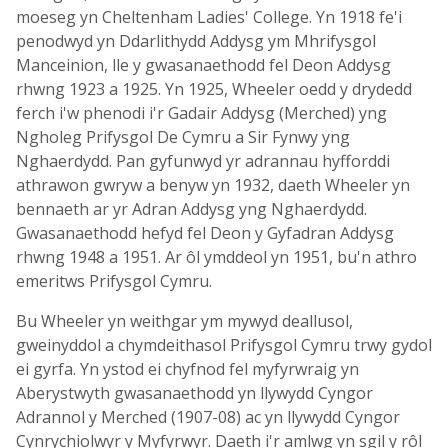
moeseg yn Cheltenham Ladies' College. Yn 1918 fe'i
penodwyd yn Ddarlithydd Addysg ym Mhrifysgol
Manceinion, lle y gwasanaethodd fel Deon Addysg
rhwng 1923 a 1925. Yn 1925, Wheeler oedd y drydedd
ferch i'w phenodi i'r Gadair Addysg (Merched) yng
Ngholeg Prifysgol De Cymru a Sir Fynwy yng
Nghaerdydd. Pan gyfunwyd yr adrannau hyfforddi
athrawon gwryw a benyw yn 1932, daeth Wheeler yn
bennaeth ar yr Adran Addysg yng Nghaerdydd.
Gwasanaethodd hefyd fel Deon y Gyfadran Addysg
rhwng 1948 a 1951. Ar ôl ymddeol yn 1951, bu'n athro
emeritws Prifysgol Cymru.
Bu Wheeler yn weithgar ym mywyd deallusol,
gweinyddol a chymdeithasol Prifysgol Cymru trwy gydol
ei gyrfa. Yn ystod ei chyfnod fel myfyrwraig yn
Aberystwyth gwasanaethodd yn llywydd Cyngor
Adrannol y Merched (1907-08) ac yn llywydd Cyngor
Cynrychiolwyr y Myfyrwyr. Daeth i'r amlwg yn sgil y rôl