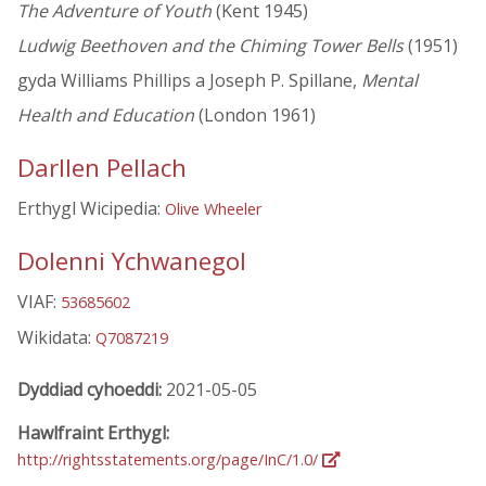
The Adventure of Youth
(Kent 1945)
Ludwig Beethoven and the Chiming Tower Bells
(1951)
gyda Williams Phillips a Joseph P. Spillane,
Mental
Health and Education
(London 1961)
Darllen Pellach
Erthygl Wicipedia:
Olive Wheeler
Dolenni Ychwanegol
VIAF:
53685602
Wikidata:
Q7087219
Dyddiad cyhoeddi:
2021-05-05
Hawlfraint Erthygl:
http://rightsstatements.org/page/InC/1.0/