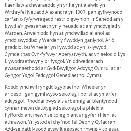
flaenllaw a chwaraeodd yn yr helynt a elwid yn
Wrthryfel Neuadd Alexandra yn 1907, pan gyflwynodd
carfan o fyfyrwragedd restr o gwynion i'r Senedd am y
bwyd a'r gwasanaeth yn y neuadd ac am ymddygiad y
Warden. Arweiniodd hyn at ymchwiliad allanol ac
ymddiswyddiad y Warden y flwyddyn ganlynol. Ar ôl
graddio, bu Wheeler yn llywydd ac yn is-lywydd
Cymdeithas Cyn-fyfywyr Aberystwyth, ac yn aelod o Lys
Llywodraethwyr y brifysgol. Yn ddiweddarach
gwasanaethodd ar Gyd-Bwyllgor Addysg Cymru, ac ar
Gyngor Ysgol Feddygol Genedlaethol Cymru.
Roedd ymchwil ryngddisgyblaethol Wheeler yn
arloesol, gan gymhwyso seicoleg i bolisi ac ymarfer
addysgol. Rhoddai bwyslais arbennig ar blentyndod
cynnar mewn datblygiad seicolegol a phleidiai
hyfforddiant mewn seicoleg plant ar gyfer rhieni ac
athrawon. Yn ystod ei chyfnod fel Deon y Gyfadran
Addysg datblygodd gyswllt agosach rhwng y colegau