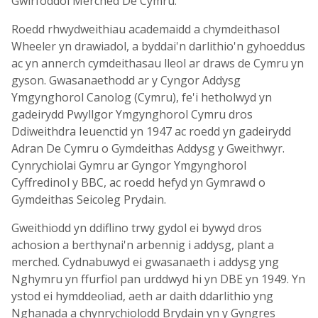
Gwirfoddol Merched De Cymru.
Roedd rhwydweithiau academaidd a chymdeithasol
Wheeler yn drawiadol, a byddai'n darlithio'n gyhoeddus
ac yn annerch cymdeithasau lleol ar draws de Cymru yn
gyson. Gwasanaethodd ar y Cyngor Addysg
Ymgynghorol Canolog (Cymru), fe'i hetholwyd yn
gadeirydd Pwyllgor Ymgynghorol Cymru dros
Ddiweithdra Ieuenctid yn 1947 ac roedd yn gadeirydd
Adran De Cymru o Gymdeithas Addysg y Gweithwyr.
Cynrychiolai Gymru ar Gyngor Ymgynghorol
Cyffredinol y BBC, ac roedd hefyd yn Gymrawd o
Gymdeithas Seicoleg Prydain.
Gweithiodd yn ddiflino trwy gydol ei bywyd dros
achosion a berthynai'n arbennig i addysg, plant a
merched. Cydnabuwyd ei gwasanaeth i addysg yng
Nghymru yn ffurfiol pan urddwyd hi yn DBE yn 1949. Yn
ystod ei hymddeoliad, aeth ar daith ddarlithio yng
Nghanada a chynrychiolodd Brydain yn y Gyngres