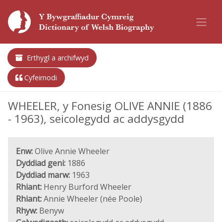
Erthygl a archifwyd
Cyfeirnodi
WHEELER, y Fonesig OLIVE ANNIE (1886
- 1963), seicolegydd ac addysgydd
Enw:
Olive Annie Wheeler
Dyddiad geni:
1886
Dyddiad marw:
1963
Rhiant:
Henry Burford Wheeler
Rhiant:
Annie Wheeler (née Poole)
Rhyw:
Benyw