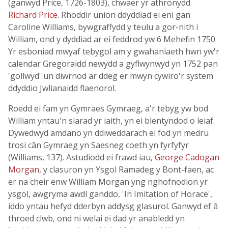
(ganwyd Price, 1726-1803), chwaer yr athronydd
Richard Price
. Rhoddir union ddyddiad ei eni gan
Caroline Williams, bywgraffydd y teulu a gor-nith i
William, ond y dyddiad ar ei feddrod yw 6 Mehefin 1750.
Yr esboniad mwyaf tebygol am y gwahaniaeth hwn yw'r
calendar Gregoraidd newydd a gyflwynwyd yn 1752 pan
'gollwyd' un diwrnod ar ddeg er mwyn cywiro'r system
ddyddio Jwlianaidd flaenorol.
Roedd ei fam yn Gymraes Gymraeg, a'r tebyg yw bod
William yntau'n siarad yr iaith, yn ei blentyndod o leiaf.
Dywedwyd amdano yn ddiweddarach ei fod yn medru
trosi cân Gymraeg yn Saesneg coeth yn fyrfyfyr
(Williams, 137). Astudiodd ei frawd iau,
George Cadogan
Morgan
, y clasuron yn Ysgol Ramadeg y Bont-faen, ac
er na cheir enw William Morgan yng nghofnodion yr
ysgol, awgryma awdl ganddo, 'In Imitation of Horace',
iddo yntau hefyd dderbyn addysg glasurol. Ganwyd ef â
throed clwb, ond ni welai ei dad yr anabledd yn