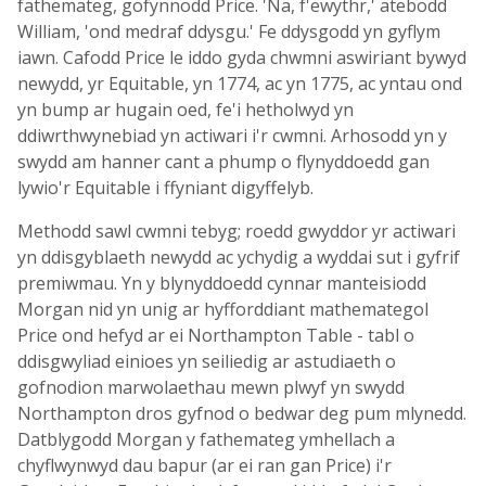
fathemateg, gofynnodd Price. 'Na, f'ewythr,' atebodd
William, 'ond medraf ddysgu.' Fe ddysgodd yn gyflym
iawn. Cafodd Price le iddo gyda chwmni aswiriant bywyd
newydd, yr Equitable, yn 1774, ac yn 1775, ac yntau ond
yn bump ar hugain oed, fe'i hetholwyd yn
ddiwrthwynebiad yn actiwari i'r cwmni. Arhosodd yn y
swydd am hanner cant a phump o flynyddoedd gan
lywio'r Equitable i ffyniant digyffelyb.
Methodd sawl cwmni tebyg; roedd gwyddor yr actiwari
yn ddisgyblaeth newydd ac ychydig a wyddai sut i gyfrif
premiwmau. Yn y blynyddoedd cynnar manteisiodd
Morgan nid yn unig ar hyfforddiant mathemategol
Price ond hefyd ar ei Northampton Table - tabl o
ddisgwyliad einioes yn seiliedig ar astudiaeth o
gofnodion marwolaethau mewn plwyf yn swydd
Northampton dros gyfnod o bedwar deg pum mlynedd.
Datblygodd Morgan y fathemateg ymhellach a
chyflwynwyd dau bapur (ar ei ran gan Price) i'r