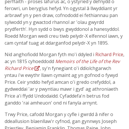
perffaith - proses lafurus ac, o ystyried y defnydd o
fercwri, un beryglus hefyd. Yn ogystal â llwyddiant yr
arbrawf yn y pen draw, cofnododd ei fethiannau pan
sylwodd yn y gwactod rhannol ar 'olau gwyrdd
prydferth'. Hyn sydd o bwys gwyddonol a hanesyddol.
Roedd Morgan wedi creu tiwb pelydr-X elfennol iawn, y
cam cyntaf tuag at ddarganfod pelydr-X yn 1895.
Nid anghofiodd Morgan fyth mo'i ddyled i
Richard Price
,
ac yn 1815 cyhoeddodd
Memoirs of the Life of the Rev
Richard Price
, sy'n fynegiant o'i ddiolchgarwch
yntau i'w ewythr llawn cymaint ag yn gofnod o fywyd
Price. Ceir ynddo hefyd amcan o'i gredo crefyddol, a
gydweddai 'ar y pwyntiau mawr i gyd' ag athroniaeth
Price a'i ffydd Undodaidd. Cyfaddefa'n betrus fod
ganddo 'rai amheuon' ond ni fanyla arnynt.
Trwy Price, cafodd Morgan y cyfle i gwrdd â nifer o
ddeallusion blaenllaw'r cyfnod, gan gynnwys Joseph
Priestley, Benjamin Franklin, Thomas Paine, John