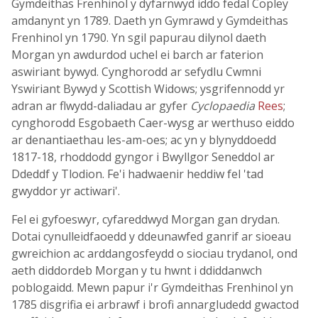
Gymdeithas Frenhinol y dyfarnwyd iddo fedal Copley
amdanynt yn 1789. Daeth yn Gymrawd y Gymdeithas
Frenhinol yn 1790. Yn sgil papurau dilynol daeth
Morgan yn awdurdod uchel ei barch ar faterion
aswiriant bywyd. Cynghorodd ar sefydlu Cwmni
Yswiriant Bywyd y Scottish Widows; ysgrifennodd yr
adran ar flwydd-daliadau ar gyfer
Cyclopaedia
Rees
;
cynghorodd Esgobaeth Caer-wysg ar werthuso eiddo
ar denantiaethau les-am-oes; ac yn y blynyddoedd
1817-18, rhoddodd gyngor i Bwyllgor Seneddol ar
Ddeddf y Tlodion. Fe'i hadwaenir heddiw fel 'tad
gwyddor yr actiwari'.
Fel ei gyfoeswyr, cyfareddwyd Morgan gan drydan.
Dotai cynulleidfaoedd y ddeunawfed ganrif ar sioeau
gwreichion ac arddangosfeydd o siociau trydanol, ond
aeth diddordeb Morgan y tu hwnt i ddiddanwch
poblogaidd. Mewn papur i'r Gymdeithas Frenhinol yn
1785 disgrifia ei arbrawf i brofi annargludedd gwactod