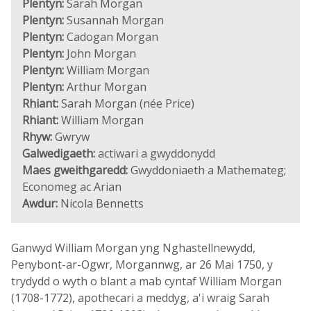
Plentyn:
Sarah Morgan
Plentyn:
Susannah Morgan
Plentyn:
Cadogan Morgan
Plentyn:
John Morgan
Plentyn:
William Morgan
Plentyn:
Arthur Morgan
Rhiant:
Sarah Morgan (née Price)
Rhiant:
William Morgan
Rhyw:
Gwryw
Galwedigaeth:
actiwari a gwyddonydd
Maes gweithgaredd:
Gwyddoniaeth a Mathemateg;
Economeg ac Arian
Awdur:
Nicola Bennetts
Ganwyd William Morgan yng Nghastellnewydd,
Penybont-ar-Ogwr, Morgannwg, ar 26 Mai 1750, y
trydydd o wyth o blant a mab cyntaf William Morgan
(1708-1772), apothecari a meddyg, a'i wraig Sarah