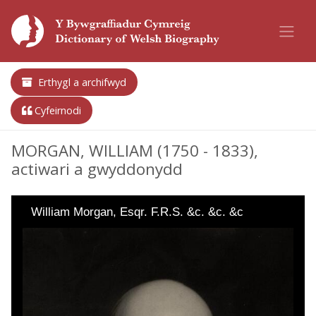
Erthygl a archifwyd
Cyfeirnodi
MORGAN, WILLIAM (1750 - 1833),
actiwari a gwyddonydd
William Morgan, Esqr. F.R.S. &c. &c. &c