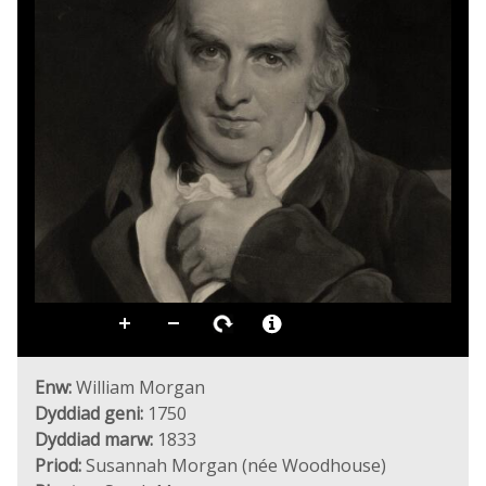
Enw:
William Morgan
Dyddiad geni:
1750
Dyddiad marw:
1833
Priod:
Susannah Morgan (née Woodhouse)