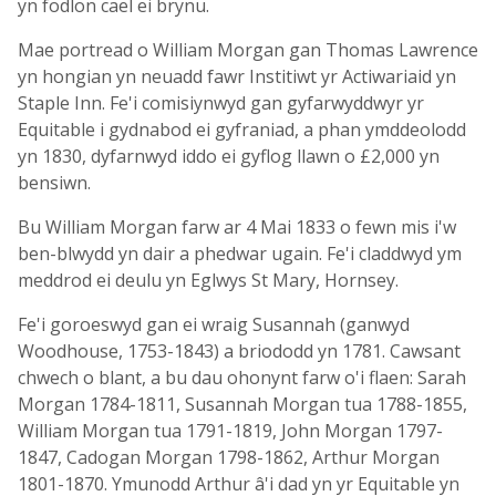
yn fodlon cael ei brynu.
Mae portread o William Morgan gan Thomas Lawrence
yn hongian yn neuadd fawr Institiwt yr Actiwariaid yn
Staple Inn. Fe'i comisiynwyd gan gyfarwyddwyr yr
Equitable i gydnabod ei gyfraniad, a phan ymddeolodd
yn 1830, dyfarnwyd iddo ei gyflog llawn o £2,000 yn
bensiwn.
Bu William Morgan farw ar 4 Mai 1833 o fewn mis i'w
ben-blwydd yn dair a phedwar ugain. Fe'i claddwyd ym
meddrod ei deulu yn Eglwys St Mary, Hornsey.
Fe'i goroeswyd gan ei wraig Susannah (ganwyd
Woodhouse, 1753-1843) a briododd yn 1781. Cawsant
chwech o blant, a bu dau ohonynt farw o'i flaen: Sarah
Morgan 1784-1811, Susannah Morgan tua 1788-1855,
William Morgan tua 1791-1819, John Morgan 1797-
1847, Cadogan Morgan 1798-1862, Arthur Morgan
1801-1870. Ymunodd Arthur â'i dad yn yr Equitable yn