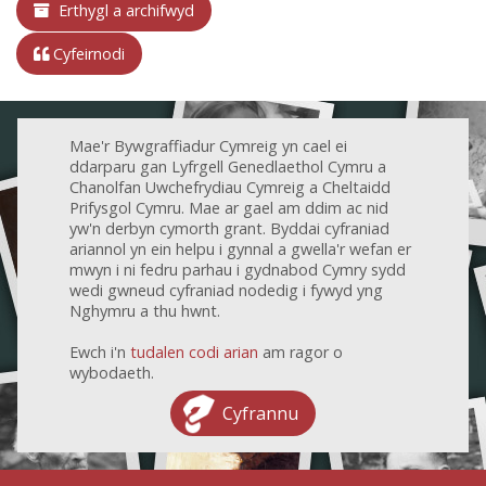
Erthygl a archifwyd
Cyfeirnodi
Mae'r Bywgraffiadur Cymreig yn cael ei
ddarparu gan Lyfrgell Genedlaethol Cymru a
Chanolfan Uwchefrydiau Cymreig a Cheltaidd
Prifysgol Cymru. Mae ar gael am ddim ac nid
yw'n derbyn cymorth grant. Byddai cyfraniad
ariannol yn ein helpu i gynnal a gwella'r wefan er
mwyn i ni fedru parhau i gydnabod Cymry sydd
wedi gwneud cyfraniad nodedig i fywyd yng
Nghymru a thu hwnt.
Ewch i'n
tudalen codi arian
am ragor o
wybodaeth.
Cyfrannu