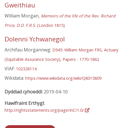
Gweithiau
William Morgan,
Memoirs of the life of the Rev. Richard
Price, D.D. F.R.S.
(London 1815)
Dolenni Ychwanegol
Archifau Morgannwg:
D945: William Morgan FRS, Actuary
(Equitable Assurance Society), Papers - 1770-1862
VIAF:
102328114
Wikidata:
https://www.wikidata.org/wiki/Q8015809
Dyddiad cyhoeddi:
2019-04-10
Hawlfraint Erthygl:
http://rightsstatements.org/page/InC/1.0/