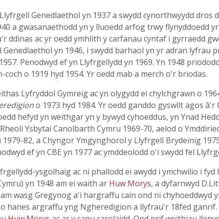
Llyfrgell Genedlaethol yn 1937 a swydd cynorthwyydd dros dr
940 a gwasanaethodd yn y lluoedd arfog trwy flynyddoedd yr
r ddinas ac yr oedd ymhlith y carfanau cyntaf i gyrraedd gw
 Genedlaethol yn 1946, i swydd barhaol yn yr adran lyfrau pri
1957. Penodwyd ef yn Llyfrgellydd yn 1969. Yn 1948 priodo
-coch o 1919 hyd 1954. Yr oedd mab a merch o'r briodas.
ithas Lyfryddol Gymreig ac yn olygydd ei chylchgrawn o 19
eredigion
o 1973 hyd 1984. Yr oedd ganddo gyswllt agos â'r
 oedd hefyd yn weithgar yn y bywyd cyhoeddus, yn Ynad Hedd
Rheoli Ysbytai Canolbarth Cymru 1969-70, aelod o Ymddirie
979-82, a Chyngor Ymgynghorol y Llyfrgell Brydeinig 1975-
odwyd ef yn CBE yn 1977 ac ymddeolodd o'i swydd fel Llyfrg
frgellydd-ysgolhaig ac ni phallodd ei awydd i ymchwilio i fyd
(Cymru) yn 1948 am ei waith ar
Huw Morys
, a dyfarnwyd D.Li
m wasg Gregynog a'i hargraffu cain ond ni chyhoeddwyd yr 
 hanes argraffu yng Ngheredigion a llyfrau'r 18fed ganrif
fau
Huw Morys
ac ar y canu carolaidd. Ond prif weithiau lleny