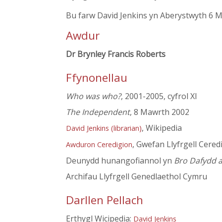
Bu farw David Jenkins yn Aberystwyth 6 
Awdur
Dr Brynley Francis Roberts
Ffynonellau
Who was who?
, 2001-2005, cyfrol XI
The Independent
, 8 Mawrth 2002
, Wikipedia
David Jenkins (librarian)
, Gwefan Llyfrgell Cered
Awduron Ceredigion
Deunydd hunangofiannol yn
Bro Dafydd 
Archifau Llyfrgell Genedlaethol Cymru
Darllen Pellach
Erthygl Wicipedia:
David Jenkins