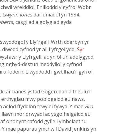
chwil wreiddiol. Enilloddd y gyfrol Wobr
. Gwynn Jones
darluniadol yn 1984.
oberts
, casgliad a golygiad gyda
swyddogol y Llyfrgell. Wrth dderbyn yr
diwedd cyfnod yr ail Lyfrgellydd,
Syr
ysfawr y Llyfrgell, ac yn ôl un adolygydd
yng nghyd-destun meddyliol y cyfnod
ru fodern. Llwyddodd i gwblhau'r gyfrol,
idd ar hanes ystad Gogerddan a theulu'r
 o erthyglau mwy poblogaidd eu naws,
n aelod ffyddlon trwy ei fywyd. Y mae
Bro
nd llawn mor drwyadl ac ysgolheigaidd eu
taf ohonynt cafodd gyfle i ymhelaethu
. Y mae papurau ymchwil David Jenkins yn