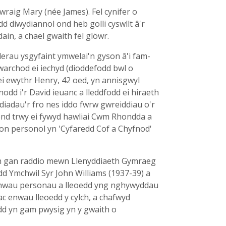
raig Mary (née James). Fel cynifer o
 diwydiannol ond heb golli cyswllt â'r
ain, a chael gwaith fel glöwr.
rau ysgyfaint ymwelai'n gyson â'i fam-
warchod ei iechyd (dioddefodd bwl o
ei ewythr Henry, 42 oed, yn annisgwyl
dd i'r David ieuanc a lleddfodd ei hiraeth
iadau'r fro nes iddo fwrw gwreiddiau o'r
 ond trwy ei fywyd hawliai Cwm Rhondda a
on personol yn 'Cyfaredd Cof a Chyfnod'
th gan raddio mewn Llenyddiaeth Gymraeg
dd Ymchwil Syr John Williams (1937-39) a
r enwau personau a lleoedd yng nghywyddau
c enwau lleoedd y cylch, a chafwyd
edd yn gam pwysig yn y gwaith o