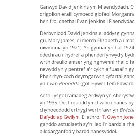
Ganwyd David Jenkins ym Mlaenclydach, Cwm
drigolion eraill cymoedd glofaol Morgannw
hen fro, daethai Evan Jenkins i Flaenclyda
Derbyniodd David Jenkins ei addysg gynn
gu, Mary James, ei merch Elizabeth a'i ma
niwmonia yn 1921). Yn gynnar yn haf 1924 
ddechrau'r hydref a phenderfynwyd y bydda
wrth dreulio amser yng nghwmni rhai o he
newydd yn y pentref a'r cylch a fuasai'n 
Phenrhyn-coch deyrngarwch cyfartal gandd
yn
Cwm Rhondda
(gol. Hywel Teifi Edward
Aeth i ysgol ramadeg Ardwyn yn Aberystw
yn 1935. Dechreuodd ymchwilio i hanes b
chyhoeddodd erthygl werthfawr yn
Bwlet
Dafydd ap Gwilym
. Ei athro,
T. Gwynn Jone
ganddo astudiaeth sy'n lleoli'r bardd a r
ailddarganfod y bardd hanesyddol.