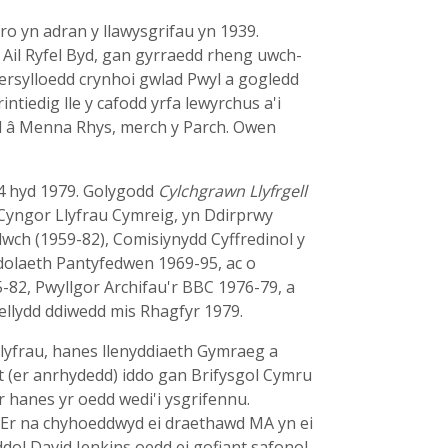
o yn adran y llawysgrifau yn 1939.
 Ail Ryfel Byd, gan gyrraedd rheng uwch-
ersylloedd crynhoi gwlad Pwyl a gogledd
ntiedig lle y cafodd yrfa lewyrchus a'i
dd â Menna Rhys, merch y Parch. Owen
64 hyd 1979. Golygodd
Cylchgrawn Llyfrgell
 Cyngor Llyfrau Cymreig, yn Ddirprwy
wch (1959-82), Comisiynydd Cyffredinol y
dolaeth Pantyfedwen 1969-95, ac o
82, Pwyllgor Archifau'r BBC 1976-79, a
ellydd ddiwedd mis Rhagfyr 1979.
 llyfrau, hanes llenyddiaeth Gymraeg a
tt (er anrhydedd) iddo gan Brifysgol Cymru
hanes yr oedd wedi'i ysgrifennu.
. Er na chyhoeddwyd ei draethawd MA yn ei
ddol David Jenkins oedd ei gofiant safonol