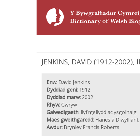
JENKINS, DAVID (1912-2002), ll
Enw:
David Jenkins
Dyddiad geni:
1912
Dyddiad marw:
2002
Rhyw:
Gwryw
Galwedigaeth:
llyfrgellydd ac ysgolhaig
Maes gweithgaredd:
Hanes a Diwylliant;
Awdur:
Brynley Francis Roberts