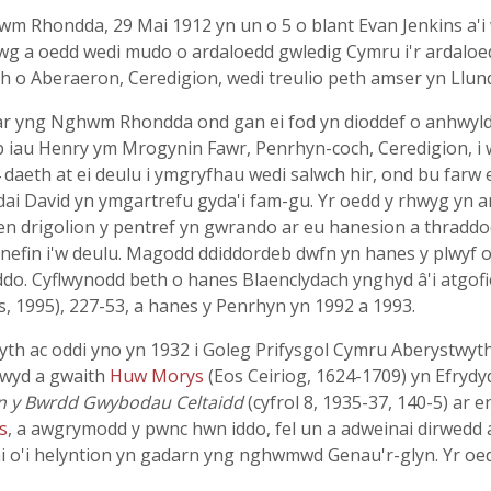
 Rhondda, 29 Mai 1912 yn un o 5 o blant Evan Jenkins a'i w
g a oedd wedi mudo o ardaloedd gwledig Cymru i'r ardaloedd
ch o Aberaeron, Ceredigion, wedi treulio peth amser yn Llund
ar yng Nghwm Rhondda ond gan ei fod yn dioddef o anhwylde
b iau Henry ym Mrogynin Fawr, Penrhyn-coch, Ceredigion, i 
daeth at ei deulu i ymgryfhau wedi salwch hir, ond bu farw 
i David yn ymgartrefu gyda'i fam-gu. Yr oedd y rhwyg yn ano
n drigolion y pentref yn gwrando ar eu hanesion a thraddod
gynefin i'w deulu. Magodd ddiddordeb dwfn yn hanes y plwyf
o. Cyflwynodd beth o hanes Blaenclydach ynghyd â'i atgofi
s, 1995), 227-53, a hanes y Penrhyn yn 1992 a 1993.
yth ac oddi yno yn 1932 i Goleg Prifysgol Cymru Aberystwy
ywyd a gwaith
Huw Morys
(Eos Ceiriog, 1624-1709) yn Efrydy
in y Bwrdd Gwybodau Celtaidd
(cyfrol 8, 1935-37, 140-5) a
s
, a awgrymodd y pwnc hwn iddo, fel un a adweinai dirwedd a
hai o'i helyntion yn gadarn yng nghwmwd Genau'r-glyn. Yr o