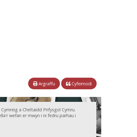
Argraffu
Cyfeirnodi
 Cymreig a Cheltaidd Prifysgol Cymru.
la'r wefan er mwyn i ni fedru parhau i