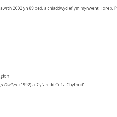
Mawrth 2002 yn 89 oed, a chladdwyd ef ym mynwent Horeb, 
igion
ap Gwilym
(1992) a 'Cyfaredd Cof a Chyfnod'