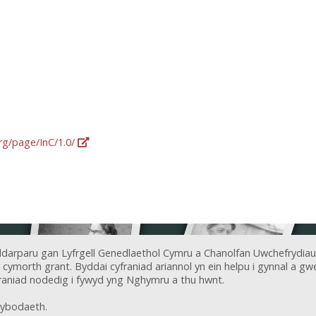
org/page/InC/1.0/
ddarparu gan Lyfrgell Genedlaethol Cymru a Chanolfan Uwchefrydiau
ymorth grant. Byddai cyfraniad ariannol yn ein helpu i gynnal a gwel
aniad nodedig i fywyd yng Nghymru a thu hwnt.
ybodaeth.