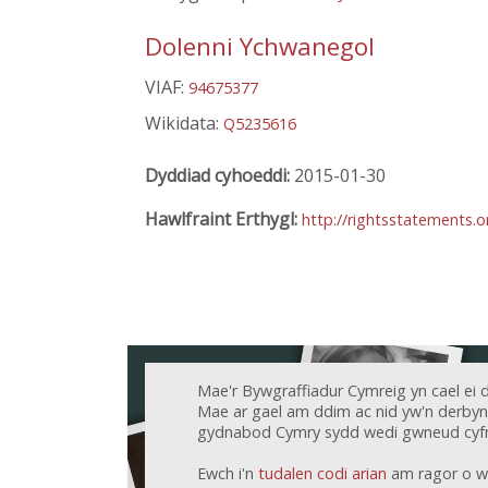
Dolenni Ychwanegol
VIAF:
94675377
Wikidata:
Q5235616
Dyddiad cyhoeddi:
2015-01-30
Hawlfraint Erthygl:
http://rightsstatements.
Mae'r Bywgraffiadur Cymreig yn cael ei 
Mae ar gael am ddim ac nid yw'n derbyn c
gydnabod Cymry sydd wedi gwneud cyfr
Ewch i'n
tudalen codi arian
am ragor o w