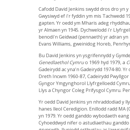
Cafodd David Jenkins swydd dros dro yn y 
Gwysiwyd ef i'r fyddin ym mis Tachwedd 1
gapten. Yr oedd ym Mharis adeg rhyddhau'
yr Almaen yn 1945. Dychwelodd i'r Llyfrgell
benodi'n Geidwad (pennaeth) yr adran yn 
Evans Williams, gweinidog Horeb, Penrhyn
Bu David Jenkins yn ysgrifennydd y Gymde
Genedlaethol Cymru
o 1969 hyd 1979, a
C
Gadeirydd ac yna'n Gadeirydd 1974-80. Yr
Dreth Incwm 1960-87, Cadeirydd Pwyllgor 
Gyngor Ymgynghorol Llyfrgelloedd Cymru 1
Llys a Chyngor Coleg Prifysgol Cymru. Pen
Yr oedd David Jenkins yn nhraddodiad y lly
hanes lleol Ceredigion. Enillodd radd MA 
yn 1979. Yr oedd ganddo wybodaeth eang a
Cyhoeddwyd nifer o astudiaethau ganddo o
grynswth, lluniodd erthyglau ar lawysgri