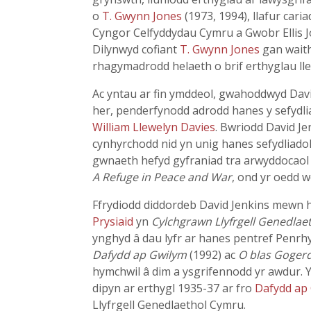
o
T. Gwynn Jones
(1973, 1994), llafur cari
Cyngor Celfyddydau Cymru a Gwobr Ellis 
Dilynwyd cofiant
T. Gwynn Jones
gan waith
rhagymadrodd helaeth o brif erthyglau lle
Ac yntau ar fin ymddeol, gwahoddwyd David
her, penderfynodd adrodd hanes y sefydlia
William Llewelyn Davies
. Bwriodd David Je
cynhyrchodd nid yn unig hanes sefydliadol
gwnaeth hefyd gyfraniad tra arwyddocaol i
A Refuge in Peace and War
, ond yr oedd w
Ffrydiodd diddordeb David Jenkins mewn ha
Prysiaid
yn
Cylchgrawn Llyfrgell Genedlae
ynghyd â dau lyfr ar hanes pentref Penrhy
Dafydd ap Gwilym
(1992) ac
O blas Gogerd
hymchwil â dim a ysgrifennodd yr awdur. Y
dipyn ar erthygl 1935-37 ar fro
Dafydd ap
Llyfrgell Genedlaethol Cymru.