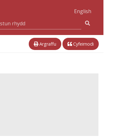
English
Argraffu
Cyfeirnodi