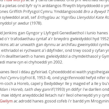
ad a pietas ond llyfr sy'n arddangos ffrwyth blynyddoedd o ym
Jones Griffith Prifysgol Cymru. Ymddangosodd
Bro a Bywyd T
 sylweddol arall, sef
Erthyglau ac Ysgrifau Llenyddol Kate R
nyddol yr awdur (1978).
 Jenkins gan Gyngor y Llyfrgell Genedlaethol i lunio hanes 
d o'r trafodaethau cyntaf a'r brwydro gwleidyddol hyd 1952, 
nkins ati ar unwaith gan dynnu ar archifau gweinyddol cynhw
 eithriadol ei rychwant a'i ddyfnder, ond trwy osod y cyfan 
'n dealltwriaeth o hanes gwleidyddol a chymdeithasol y Gym
edi marw cyn ei chyhoeddi yn 2002.
nes lleol i ddau gyfeiriad. Cyhoeddodd ei waith ysgolheiga
thol Cymru
(cyfrol 8, 1953-4), ond ysgrifennodd hefyd nifer
n-coch a Horeb, capel y Bedyddwyr lle y maged ef a lle y bu'
dan i Horeb, taith dwy ganrif
(1993) yn ddifyr i'w darllen o
 mae iddynt arwyddocâd lletach na'r lleol oherwydd yn y cyn
 Gwilym
ac adrodd hanes gosod cofeb i'r bardd ym Mrogynin