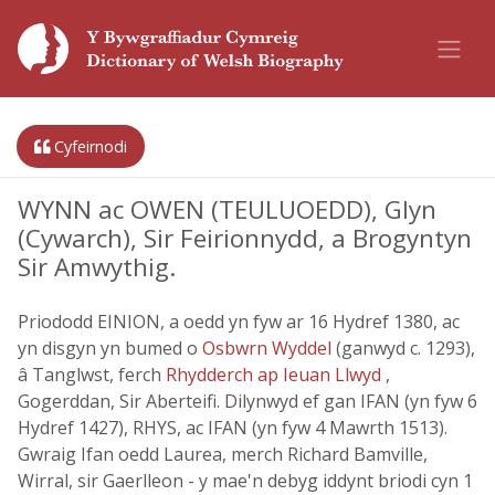
Cyfeirnodi
WYNN ac OWEN (TEULUOEDD), Glyn
(Cywarch), Sir Feirionnydd, a Brogyntyn
Sir Amwythig.
Priododd EINION, a oedd yn fyw ar 16 Hydref 1380, ac
yn disgyn yn bumed o
Osbwrn Wyddel
(ganwyd c. 1293),
â Tanglwst, ferch
Rhydderch ap Ieuan Llwyd
,
Gogerddan, Sir Aberteifi. Dilynwyd ef gan IFAN (yn fyw 6
Hydref 1427), RHYS, ac IFAN (yn fyw 4 Mawrth 1513).
Gwraig Ifan oedd Laurea, merch Richard Bamville,
Wirral, sir Gaerlleon - y mae'n debyg iddynt briodi cyn 1