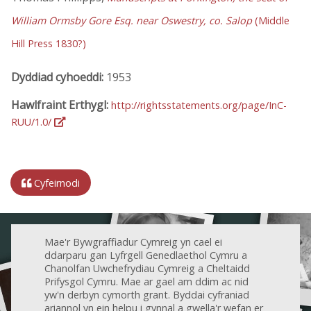
William Ormsby Gore Esq. near Oswestry, co. Salop
(Middle
Hill Press 1830?)
Dyddiad cyhoeddi:
1953
Hawlfraint Erthygl:
http://rightsstatements.org/page/InC-
RUU/1.0/
Cyfeirnodi
Mae'r Bywgraffiadur Cymreig yn cael ei
ddarparu gan Lyfrgell Genedlaethol Cymru a
Chanolfan Uwchefrydiau Cymreig a Cheltaidd
Prifysgol Cymru. Mae ar gael am ddim ac nid
yw'n derbyn cymorth grant. Byddai cyfraniad
ariannol yn ein helpu i gynnal a gwella'r wefan er