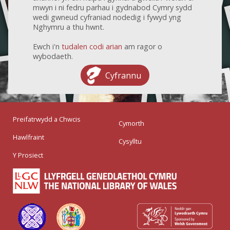
mwyn i ni fedru parhau i gydnabod Cymry sydd
wedi gwneud cyfraniad nodedig i fywyd yng
Nghymru a thu hwnt.
Ewch i'n
tudalen codi arian
am ragor o
wybodaeth.
Cyfrannu
Preifatrwydd a Chwcis
Cymorth
Hawlfraint
Cysylltu
Y Prosiect