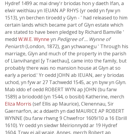
Hydref 1499 ac mai drwy'r briodas hon y daeth Ifan, a
elwir weithiau yn IEUAN AP RHYS (yr oedd yn fyw yn
1513), yn berchen tiroedd y Glyn - ' had released to him
certain lands which became part of Glyn estate which
are stated to have been pledged by Richard Bamville '
medd
W.W.E. Wynne
yn
Pedigree of … Wynne of
Peniarth
(London, 1872), gan ychwanegu ' Through his
marriage, Glyn and much of the property in the parish
of Llanvihangel [y Traethau], came into the family, but
probably there was no mansion house at Glyn at so
early a period.' Yr oedd JOHN ab IEUAN, aer y briodas
uchod, yn fyw ar 27 Tachwedd 1545, ac yn byw yn Glyn.
Mab iddo ef oedd ROBERT WYN ap JOHN (bu farw
1589) a briododd (yn 1544, o bosibl) Katherine, merch
Eliza Morris
(sef Ellis ap Maurice), Clenennau, Sir
Gaernarfon, ac a ddaeth yn dad MAURICE AP ROBERT
WYNNE (bu farw rhwng 9 Chwefror 1609/10 a 16 Ebrill
1610). Yr oedd yn siedwr Meirionnydd ar 19 Hydref
1604. Trwy ei ail wraig, Annes, merch Robert ap