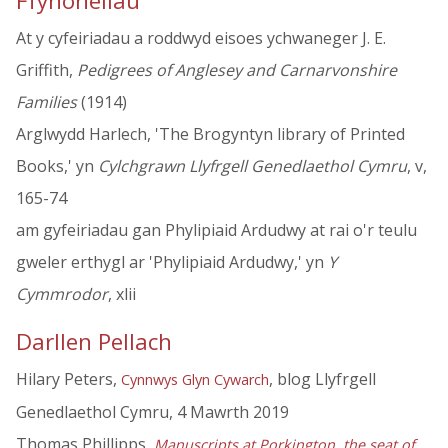
Ffynonellau
At y cyfeiriadau a roddwyd eisoes ychwaneger J. E.
Griffith,
Pedigrees of Anglesey and Carnarvonshire
Families
(1914)
Arglwydd Harlech, 'The Brogyntyn library of Printed
Books,' yn
Cylchgrawn Llyfrgell Genedlaethol Cymru
, v,
165-74
am gyfeiriadau gan Phylipiaid Ardudwy at rai o'r teulu
gweler erthygl ar 'Phylipiaid Ardudwy,' yn
Y
Cymmrodor
, xlii
Darllen Pellach
Hilary Peters,
, blog Llyfrgell
Cynnwys Glyn Cywarch
Genedlaethol Cymru, 4 Mawrth 2019
Thomas Phillipps,
Manuscripts at Porkington, the seat of