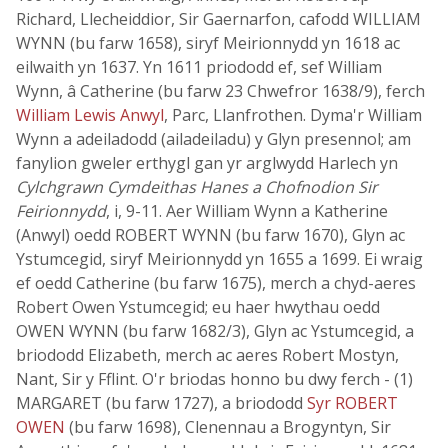
Richard, Llecheiddior, Sir Gaernarfon, cafodd WILLIAM
WYNN (bu farw 1658), siryf Meirionnydd yn 1618 ac
eilwaith yn 1637. Yn 1611 priododd ef, sef William
Wynn, â Catherine (bu farw 23 Chwefror 1638/9), ferch
William Lewis Anwyl
, Parc, Llanfrothen. Dyma'r William
Wynn a adeiladodd (ailadeiladu) y Glyn presennol; am
fanylion gweler erthygl gan yr arglwydd Harlech yn
Cylchgrawn Cymdeithas Hanes a Chofnodion Sir
Feirionnydd
, i, 9-11. Aer William Wynn a Katherine
(Anwyl) oedd ROBERT WYNN (bu farw 1670), Glyn ac
Ystumcegid, siryf Meirionnydd yn 1655 a 1699. Ei wraig
ef oedd Catherine (bu farw 1675), merch a chyd-aeres
Robert Owen Ystumcegid; eu haer hwythau oedd
OWEN WYNN (bu farw 1682/3), Glyn ac Ystumcegid, a
briododd Elizabeth, merch ac aeres Robert Mostyn,
Nant, Sir y Fflint. O'r briodas honno bu dwy ferch - (1)
MARGARET (bu farw 1727), a briododd
Syr ROBERT
OWEN
(bu farw 1698), Clenennau a Brogyntyn, Sir