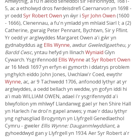
Amwythig, a fu'n aelod seneddol sir Feirionnydd, 1681-
5, ac a etholwyd dros fwrdeisdrefi Caernarvon yn 1698 -
yr oedd
Syr Robert Owen
yn ŵyr i
Syr John Owen
(1600
- 1666), Clenennau, a fu'n ymladd ym mhlaid Siarl I; a (2)
Catherine, gwraig Peter Pennant, Bychtwn, Sir y Fflint.
Yr oedd yr arglwyddes Margaret Owen a'i gŵr yn
gydnabyddus ag
Ellis Wynne
, awdur
Gweledigaetheu, y
Bardd Cwsc
, yntau hefyd yn llinach
Wyniaid
Glyn
Cywarch. Ysgrifennodd
Ellis Wynne
at
Syr Robert Owen
ar 16 Medi 1697 yn erfyn ei gymorth i ddatrys problem
ynghylch eiddo John Jones, Uwchlaw'r Coed, ewythr
Wynne
, ac, ar 9 Tachwedd 1706, anfonodd lythyr at yr
arglwyddes, a oedd bellach yn weddw, yn gofyn iddi hi
a'i mab WILLIAM OWEN, adael i'r ysgrifennydd a'i
blwyfolion ym mhlwyf Llandanwg gael yr hen Shire Hall
yn Harlech i'w droi'n gapel anwes; y mae'r ddau lythyr
yng nghasgliad Brogyntyn yn Llyfrgell Genedlaethol
Cymru - gweler
Ellis Wynne: Dauganmlwyddiant
, a
gyhoeddwyd gan y Llyfrgell yn 1934. Aer Syr Robert a'r