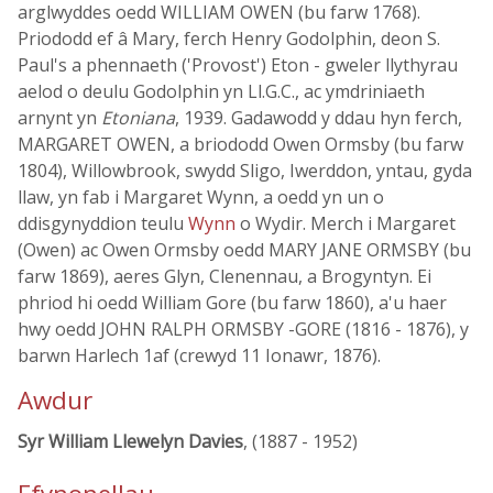
arglwyddes oedd WILLIAM OWEN (bu farw 1768).
Priododd ef â Mary, ferch Henry Godolphin, deon S.
Paul's a phennaeth ('Provost') Eton - gweler llythyrau
aelod o deulu Godolphin yn Ll.G.C., ac ymdriniaeth
arnynt yn
Etoniana
, 1939. Gadawodd y ddau hyn ferch,
MARGARET OWEN, a briododd Owen Ormsby (bu farw
1804), Willowbrook, swydd Sligo, Iwerddon, yntau, gyda
llaw, yn fab i Margaret Wynn, a oedd yn un o
ddisgynyddion teulu
Wynn
o Wydir. Merch i Margaret
(Owen) ac Owen Ormsby oedd MARY JANE ORMSBY (bu
farw 1869), aeres Glyn, Clenennau, a Brogyntyn. Ei
phriod hi oedd William Gore (bu farw 1860), a'u haer
hwy oedd JOHN RALPH ORMSBY -GORE (1816 - 1876), y
barwn Harlech 1af (crewyd 11 Ionawr, 1876).
Awdur
Syr William Llewelyn Davies
, (1887 - 1952)