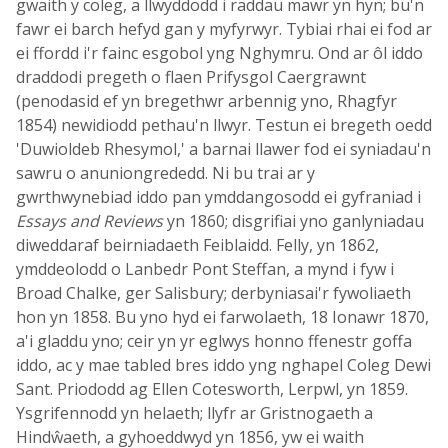
gwaith y coleg, a llwyddodd i raddau mawr yn hyn; bu'n
fawr ei barch hefyd gan y myfyrwyr. Tybiai rhai ei fod ar
ei ffordd i'r fainc esgobol yng Nghymru. Ond ar ôl iddo
draddodi pregeth o flaen Prifysgol Caergrawnt
(penodasid ef yn bregethwr arbennig yno, Rhagfyr
1854) newidiodd pethau'n llwyr. Testun ei bregeth oedd
'Duwioldeb Rhesymol,' a barnai llawer fod ei syniadau'n
sawru o anuniongrededd. Ni bu trai ar y
gwrthwynebiad iddo pan ymddangosodd ei gyfraniad i
Essays and Reviews
yn 1860; disgrifiai yno ganlyniadau
diweddaraf beirniadaeth Feiblaidd. Felly, yn 1862,
ymddeolodd o Lanbedr Pont Steffan, a mynd i fyw i
Broad Chalke, ger Salisbury; derbyniasai'r fywoliaeth
hon yn 1858. Bu yno hyd ei farwolaeth, 18 Ionawr 1870,
a'i gladdu yno; ceir yn yr eglwys honno ffenestr goffa
iddo, ac y mae tabled bres iddo yng nghapel Coleg Dewi
Sant. Priododd ag Ellen Cotesworth, Lerpwl, yn 1859.
Ysgrifennodd yn helaeth; llyfr ar Gristnogaeth a
Hindŵaeth, a gyhoeddwyd yn 1856, yw ei waith