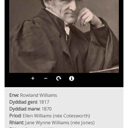
Enw:
Rowland Williams
Dyddiad geni:
1817
Dyddiad marw:
1870
Priod:
Ellen Williams (née Cotesworth)
Rhiant:
Jane Wynne Williams (née Jones)