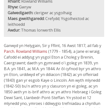
Rhiant:
Rowland Williams
Rhyw:
Gwryw
Galwedigaeth:
clerigwr ac ysgolhaig
Maes gweithgaredd:
Crefydd; Ysgolheictod ac
Ieithoedd
Awdur:
Thomas Iorwerth Ellis
Ganwyd yn Helygain, Sir y Fflint, 16 Awst 1817, ail fab y
Parch. Rowland Williams
(1779 - 1854), a Jane ei wraig.
Cafodd ei addysg yn ysgol Eton a Choleg y Brenin,
Caergrawnt; daeth yn gymrawd o'i goleg yn 1839, yn
B.A. yn 1841, ac M.A. yn 1844. Ar ôl cyfnod byr yn athro
yn Eton, urddwyd ef yn ddiacon (1842) ac yn offeiriad
(1843) gan yr esgob Kaye o Lincoln. Am wyth mlynedd
(1842-50) bu'n athro yn y clasuron yn ei goleg, ac yn
1850 aeth yn is-brif athro ac yn athro Hebraeg i Goleg
Dewi Sant, Llanbedr-Pont-Steffan. Yn ystod ei 12
mlynedd yno, ymroes i ddiwygio trefniadau a chynllun