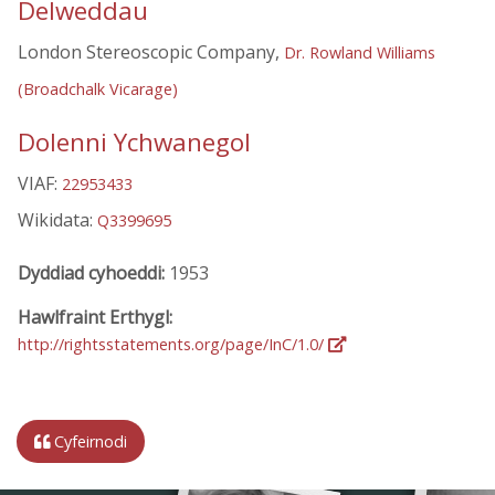
Delweddau
London Stereoscopic Company,
Dr. Rowland Williams
(Broadchalk Vicarage)
Dolenni Ychwanegol
VIAF:
22953433
Wikidata:
Q3399695
Dyddiad cyhoeddi:
1953
Hawlfraint Erthygl:
http://rightsstatements.org/page/InC/1.0/
Cyfeirnodi