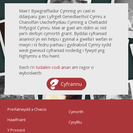
Mae'r Bywgraffiadur Cymreig yn cael ei
ddarparu gan Lyfrgell Genedlaethol Cymru a
Chanolfan Uwchefrydiau Cymreig a Cheltaidd
Prifysgol Cymru. Mae ar gael am ddim ac nid
yw'n derbyn cymorth grant. Byddai cyfraniad
ariannol yn ein helpu i gynnal a gwella'r wefan er
mwyn i ni fedru parhau i gydnabod Cymry sydd
wedi gwneud cyfraniad nodedig i fywyd yng
Nghymru a thu hwnt.
Ewch i'n
tudalen codi arian
am ragor o
wybodaeth.
Cyfrannu
Preifatrwydd a Chwcis
Cymorth
Hawlfraint
Cysylltu
Y Prosiect