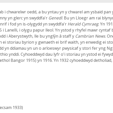
 i chwarelwr oedd, a bu yntau yn y chwarel am ysbaid pan y
nny yn glerc yn swyddfa'r
Genedl
. Bu yn Lloegr am rai blyn
rif i fod yn is-olygydd yn swyddfa'r
Herald Cymraeg
. Yn 191
5 i Lanelli, i olygu papur lleol. Yn ystod y rhyfel mawr cynta
d i Aberystwyth, lle bu ynglŷn â staff y
Cambrian News
. O
ei storiau byrion y gwnaeth ei brif waith, yn enwedig ei st
d yn ddiamau yn un o arloeswyr pwysicaf y stori fer yng Ngh
ithio ynddi. Cyhoeddwyd dau lyfr o'i storïau yn ystod ei fywyd
ethol Bangor 1915) yn 1916. Yn 1932 cyhoeddwyd detholiad
)
ecsam 1933)