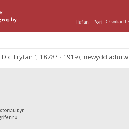
Hafan
Pori
ic Tryfan '; 1878? - 1919), newyddiadurwr
storïau byr
grifennu