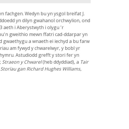
n fachgen. Wedyn bu yn ysgol breifat J.
yddoedd yn dilyn gwahanol orchwylion, ond
3 aeth i Aberystwyth i olygu 'r
f bu'n gweithio mewn ffatri cad-ddarpar yn
nd gwaethygu a wnaeth ei iechyd a bu farw
oriau am fywyd y chwarelwyr, y bobl yr
ymru. Astudiodd grefft y stori fer yn
;
Straeon y Chwarel
(heb ddyddiad), a
Tair
,
Storïau gan Richard Hughes Williams
,