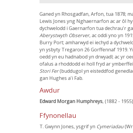
Ganed yn Rhosgadfan, Arfon, tua 1878; mab
Lewis Jones yng Nghaernarfon ac ar ôl hy
dychwelodd i Gaernarfon tua dechrau'r gan
Aberystwyth Observer
, ac oddi yno yn 191
Burry Port; amharwyd ei iechyd a dychwelod
yn ysbyty Tregaron 26 Gorffennaf 1919. Yn 
oedd yn eu hadnabod yn drwyadl; ac yr oed
ofalus a rhoddodd ei holl fryd ar ymberffe
Stori Fer
(buddugol yn eisteddfod genedla
gan Hughes a'i Fab.
Awdur
Edward Morgan Humphreys
, (1882 - 1955
Ffynonellau
T. Gwynn Jones, ysgrif yn
Cymeriadau
(Wr