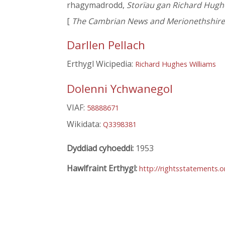
rhagymadrodd,
Storïau gan Richard Hugh
[
The Cambrian News and Merionethshire
Darllen Pellach
Erthygl Wicipedia:
Richard Hughes Williams
Dolenni Ychwanegol
VIAF:
58888671
Wikidata:
Q3398381
Dyddiad cyhoeddi:
1953
Hawlfraint Erthygl:
http://rightsstatements.