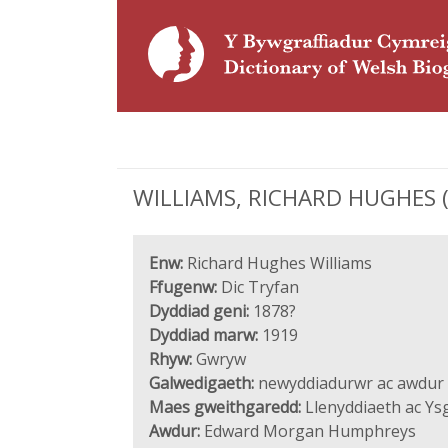
WILLIAMS, RICHARD HUGHES ('D
Enw:
Richard Hughes Williams
Ffugenw:
Dic Tryfan
Dyddiad geni:
1878?
Dyddiad marw:
1919
Rhyw:
Gwryw
Galwedigaeth:
newyddiadurwr ac awdur 
Maes gweithgaredd:
Llenyddiaeth ac Ys
Awdur:
Edward Morgan Humphreys