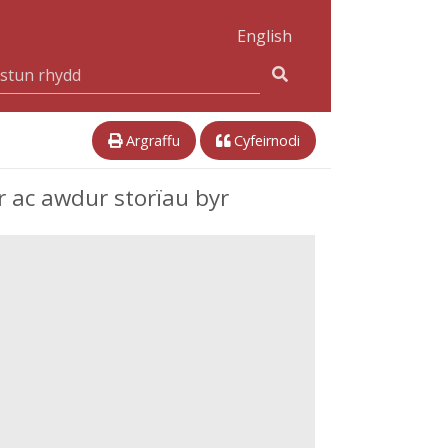
English
Argraffu
Cyfeirnodi
 ac awdur storïau byr