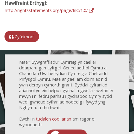
Hawlfraint Erthygl:
http://rightsstatements.org/page/InC/1.0/
Cyfeirnodi
Mae'r Bywgraffiadur Cymreig yn cael ei
ddarparu gan Lyfrgell Genedlaethol Cymru a
Chanolfan Uwchefrydiau Cymreig a Cheltaidd
Prifysgol Cymru. Mae ar gael am ddim ac nid
yw'n derbyn cymorth grant. Byddai cyfraniad
ariannol yn ein helpu i gynnal a gwella'r wefan er
mwyn i ni fedru parhau i gydnabod Cymry sydd
wedi gwneud cyfraniad nodedig i fywyd yng
Nghymru a thu hwnt.
Ewch i'n
tudalen codi arian
am ragor o
wybodaeth.