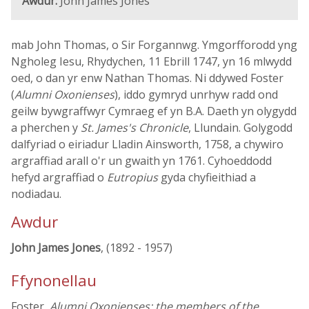
Awdur:
John James Jones
mab John Thomas, o Sir Forgannwg. Ymgorfforodd yng
Ngholeg Iesu, Rhydychen, 11 Ebrill 1747, yn 16 mlwydd
oed, o dan yr enw Nathan Thomas. Ni ddywed Foster
(
Alumni Oxonienses
), iddo gymryd unrhyw radd ond
geilw bywgraffwyr Cymraeg ef yn B.A. Daeth yn olygydd
a pherchen y
St. James's Chronicle
, Llundain. Golygodd
dalfyriad o eiriadur Lladin Ainsworth, 1758, a chywiro
argraffiad arall o'r un gwaith yn 1761. Cyhoeddodd
hefyd argraffiad o
Eutropius
gyda chyfieithiad a
nodiadau.
Awdur
John James Jones
, (1892 - 1957)
Ffynonellau
Foster,
Alumni Oxonienses: the members of the