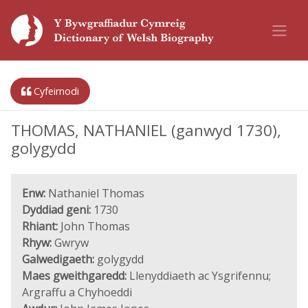
Cyfeirnodi
THOMAS, NATHANIEL (ganwyd 1730),
golygydd
Enw:
Nathaniel Thomas
Dyddiad geni:
1730
Rhiant:
John Thomas
Rhyw:
Gwryw
Galwedigaeth:
golygydd
Maes gweithgaredd:
Llenyddiaeth ac Ysgrifennu;
Argraffu a Chyhoeddi