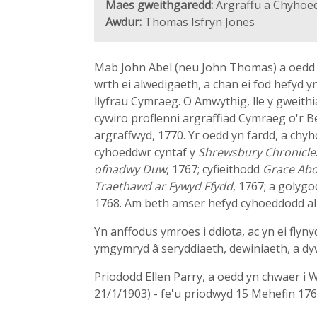
Maes gweithgaredd:
Argraffu a Chyhoedd
Awdur:
Thomas Isfryn Jones
Mab John Abel (neu John Thomas) a oedd y
wrth ei alwedigaeth, a chan ei fod hefyd 
llyfrau Cymraeg. O Amwythig, lle y gweithi
cywiro proflenni argraffiad Cymraeg o'r Be
argraffwyd, 1770. Yr oedd yn fardd, a chy
cyhoeddwr cyntaf y
Shrewsbury Chronicle
ofnadwy Duw
, 1767; cyfieithodd
Grace Ab
Traethawd ar Fywyd Ffydd
, 1767; a golyg
1768. Am beth amser hefyd cyhoeddodd alm
Yn anffodus ymroes i ddiota, ac yn ei flyn
ymgymryd â seryddiaeth, dewiniaeth, a dyw
Priododd Ellen Parry, a oedd yn chwaer i 
21/1/1903) - fe'u priodwyd 15 Mehefin 1766