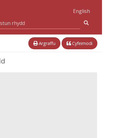
English
Argraffu
Cyfeirnodi
dd