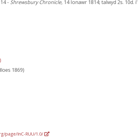
814 -
Shrewsbury Chronicle
, 14 Ionawr 1814; talwyd 2s. 10d. 
)
dloes 1869)
org/page/InC-RUU/1.0/