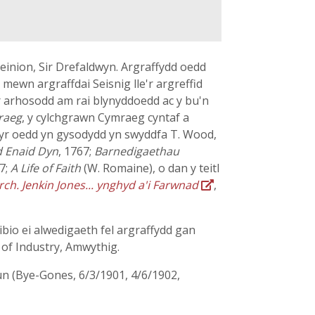
inion, Sir Drefaldwyn. Argraffydd oedd
ewn argraffdai Seisnig lle'r argreffid
e'r arhosodd am rai blynyddoedd ac y bu'n
raeg
, y cylchgrawn Cymraeg cyntaf a
1 yr oedd yn gysodydd yn swyddfa T. Wood,
d Enaid Dyn
, 1767;
Barnedigaethau
67;
A Life of Faith
(W. Romaine), o dan y teitl
. Jenkin Jones... ynghyd a'i Farwnad
,
ibio ei alwedigaeth fel argraffydd gan
 of Industry, Amwythig.
un (Bye-Gones, 6/3/1901, 4/6/1902,