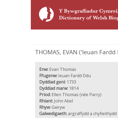
THOMAS, EVAN ('Ieuan Fardd Dd
Enw:
Evan Thomas
Ffugenw:
Ieuan Fardd Ddu
Dyddiad geni:
1733
Dyddiad marw:
1814
Priod:
Ellen Thomas (née Parry)
Rhiant:
John Abel
Rhyw:
Gwryw
Galwedigaeth:
argraffydd a chyfieithydd