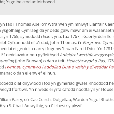
i; Ysgolheictod ac Ieithoedd
n fab i Thomas Abel o'r Wtra Wen ym mhlwyf Llanfair Caere
yn ysgolhaig Cymraeg da yr oedd galw mawr am ei wasanaeth m
ai yn 1765, symudodd i Gaer; yna, tua 1767, i Gaerfyrddin ll
ibl. Cyfrannodd ef a'i dad, John Thomas, i'r
Eurgrawn Cynm
hoeddai ei gerddi o dan y ffugenw 'Ieuan Fardd Ddu.' Yn 178
. Ef oedd awdur neu gyfieithydd
Anfeidrol werthfawrogrwyd
ounding
(John Bunyan) o dan y teitl
Helaethrwydd o Ras
, 17
odd
Hymnau cymmwys i addoliad Duw o waith y diweddar Parch
anac o dan ei enw ef ei hun.
yddoedd olaf dirywiodd i fod yn gymeriad gwael. Rhoddodd he
edyd ffortiwn. Yn niwedd ei yrfa cafodd noddfa yn yr House
William Parry, o'r Cae Ceirch, Dolgellau, Warden Ysgol Rhuth
 yn S. Chad. Amwythig, yn ôl rhestr y plwyf.