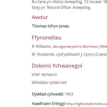
Bu farw yn nhloty Amwythig, 12 Ionawr 1
tloty yn 'Record Office' Amwythig.
Awdur
Thomas Isfryn Jones
Ffynonellau
R. Williams,
Montgomeryshire Worthies
(1894
W. Rowlands,
Llyfryddiaeth y Cymry
(Llani
Dolenni Ychwanegol
VIAF:
56754513
Wikidata:
Q20821423
Dyddiad cyhoeddi:
1953
Hawlfraint Erthygl:
http://rightsstatements.