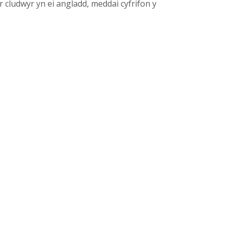
i'r cludwyr yn ei angladd, meddai cyfrifon y