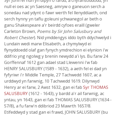
Syr John ei hun yn dipyn o fardd, a chyfansoddodd, yn
null ei oes ac yn Saesneg, amryw o ganeuon serch a
sonedau nad ydynt o fawr werth fel llenyddiaeth, ond
serch hynny yn taflu goleuni ychwanegol ar beth o
ganu Shakespeare a'r beirdd cyfoes eraill (gweler
Carleton Brown,
Poems by Sir John Salusbury and
Robert Chester
). Nid ymddengys iddo byth ddychwelyd i
Lundain wedi marw Elisabeth, a chymylwyd ei
flynyddoedd olaf gan fynych ymdrechion ei elynion i'w
ddifrïo yng ngolwg y brenin newydd a'i lys. Bu farw 24
Gorffennaf 1612 gan adael stad Llewenni i'w fab
HENRY SALUSBURY (1589 - 1632), a aeth fel ei dad yn
fyfyriwr i'r Middle Temple, 27 Tachwedd 1607, ac a
urddwyd yn farwnig, 10 Tachwedd 1619. Dilynwyd
Henry ar ei farw, 2 Awst 1632, gan ei fab
Syr THOMAS
SALUSBURY
(1612 - 1643), y bardd a'r ail farwnig, ac
yntau, yn 1643, gan ei fab THOMAS SALUSBURY (1634 -
57/8), a fu farw'n ddibriod 23 Mawrth 1657/8.
Etifeddwyd y stad gan ei frawd, JOHN SALUSBURY (bu