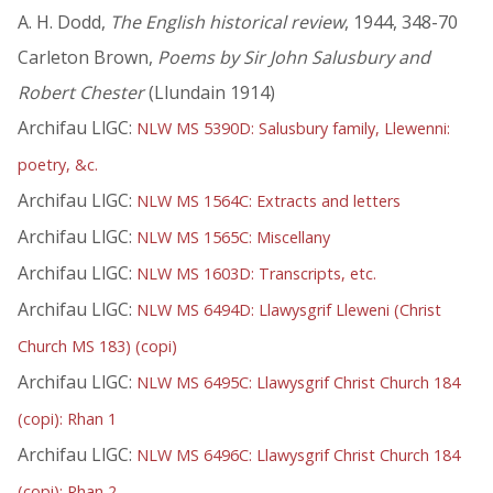
A. H. Dodd,
The English historical review
, 1944, 348-70
Carleton Brown,
Poems by Sir John Salusbury and
Robert Chester
(Llundain 1914)
Archifau LlGC:
NLW MS 5390D: Salusbury family, Llewenni:
poetry, &c.
Archifau LlGC:
NLW MS 1564C: Extracts and letters
Archifau LlGC:
NLW MS 1565C: Miscellany
Archifau LlGC:
NLW MS 1603D: Transcripts, etc.
Archifau LlGC:
NLW MS 6494D: Llawysgrif Lleweni (Christ
Church MS 183) (copi)
Archifau LlGC:
NLW MS 6495C: Llawysgrif Christ Church 184
(copi): Rhan 1
Archifau LlGC:
NLW MS 6496C: Llawysgrif Christ Church 184
(copi): Rhan 2