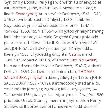
'Syr John y Bodiau,' fel y'i gelwid weithiau oherwydd ei
allu corfforol, Jane, merch David Myddelton, Caer, o
linach
Gwaenynog
; bu'n siryf sir Ddinbych, 1541, 1542,
a 1575; cwnstabl castell Dinbych, 1530; siambrlen
Gwynedd, ac yn aelod seneddol dros ei sir, 1542-4,
1547-52, 1553, 1554, a 1554-5. Yn ystod yr helynt rhwng
iarll Leicester ac ysweiniaid Gogledd Cymru gofalodd
gadw ar yr ochr iawn i'r iarll. Bu farw ei fab hynaf a'r
aer, JOHN SALUSBURY yr ieuengaf, 12 mlynedd o'i
flaen, yn 1566. Ef ydoedd gŵr cyntaf
Catrin
, merch
Tudur ap Robert o Ferain, yr enwog
Catrin o Ferain
;
bu'n aelod seneddol tros sir Ddinbych, 1545-7, a thros
Dinbych, 1554. Gadawodd John ddau fab,
THOMAS
SALUSBURY, yr hynaf
, a ddienyddiwyd yn 1586, a JOHN
SALUSBURY (1567 - 1612), a etifeddodd y stad ar ei ôl.
Ymaelododd John yng Ngholeg Iesu, Rhydychen, 24
Tachwedd 1581, pan yn 14 oed, ac ym mis Rhagfyr 1586
priododd Ursula Stanley, merch anghyfreithlon Henry
Stanley, iarll Derby. Ceir ei hanes yn ymladd 'duel' â'i