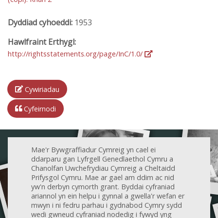
Dyddiad cyhoeddi:
1953
Hawlfraint Erthygl:
http://rightsstatements.org/page/InC/1.0/
Cywiriadau
Cyfeirnodi
Mae'r Bywgraffiadur Cymreig yn cael ei
ddarparu gan Lyfrgell Genedlaethol Cymru a
Chanolfan Uwchefrydiau Cymreig a Cheltaidd
Prifysgol Cymru. Mae ar gael am ddim ac nid
yw'n derbyn cymorth grant. Byddai cyfraniad
ariannol yn ein helpu i gynnal a gwella'r wefan er
mwyn i ni fedru parhau i gydnabod Cymry sydd
wedi gwneud cyfraniad nodedig i fywyd yng