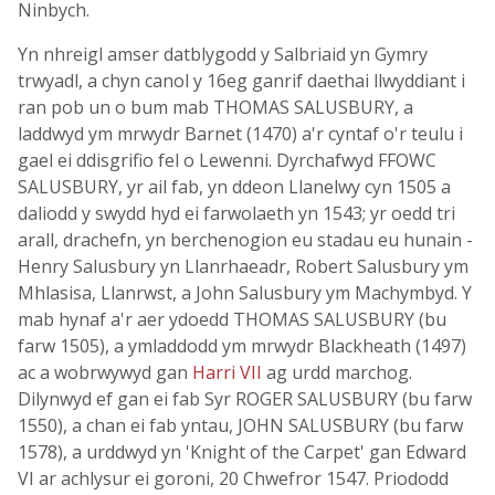
Ninbych.
Yn nhreigl amser datblygodd y Salbriaid yn Gymry
trwyadl, a chyn canol y 16eg ganrif daethai llwyddiant i
ran pob un o bum mab THOMAS SALUSBURY, a
laddwyd ym mrwydr Barnet (1470) a'r cyntaf o'r teulu i
gael ei ddisgrifio fel o Lewenni. Dyrchafwyd FFOWC
SALUSBURY, yr ail fab, yn ddeon Llanelwy cyn 1505 a
daliodd y swydd hyd ei farwolaeth yn 1543; yr oedd tri
arall, drachefn, yn berchenogion eu stadau eu hunain -
Henry Salusbury yn Llanrhaeadr, Robert Salusbury ym
Mhlasisa, Llanrwst, a John Salusbury ym Machymbyd. Y
mab hynaf a'r aer ydoedd THOMAS SALUSBURY (bu
farw 1505), a ymladdodd ym mrwydr Blackheath (1497)
ac a wobrwywyd gan
Harri VII
ag urdd marchog.
Dilynwyd ef gan ei fab Syr ROGER SALUSBURY (bu farw
1550), a chan ei fab yntau, JOHN SALUSBURY (bu farw
1578), a urddwyd yn 'Knight of the Carpet' gan Edward
VI ar achlysur ei goroni, 20 Chwefror 1547. Priododd