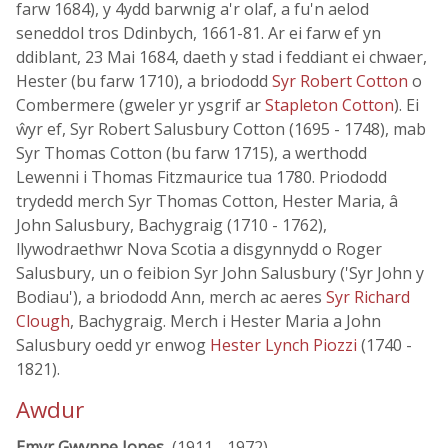
farw 1684), y 4ydd barwnig a'r olaf, a fu'n aelod
seneddol tros Ddinbych, 1661-81. Ar ei farw ef yn
ddiblant, 23 Mai 1684, daeth y stad i feddiant ei chwaer,
Hester (bu farw 1710), a briododd
Syr Robert Cotton
o
Combermere (gweler yr ysgrif ar
Stapleton Cotton
). Ei
ŵyr ef, Syr Robert Salusbury Cotton (1695 - 1748), mab
Syr Thomas Cotton (bu farw 1715), a werthodd
Lewenni i Thomas Fitzmaurice tua 1780. Priododd
trydedd merch Syr Thomas Cotton, Hester Maria, â
John Salusbury, Bachygraig (1710 - 1762),
llywodraethwr Nova Scotia a disgynnydd o Roger
Salusbury, un o feibion Syr John Salusbury ('Syr John y
Bodiau'), a briododd Ann, merch ac aeres
Syr Richard
Clough
, Bachygraig. Merch i Hester Maria a John
Salusbury oedd yr enwog
Hester Lynch Piozzi
(1740 -
1821).
Awdur
Emyr Gwynne Jones
, (1911 - 1972)