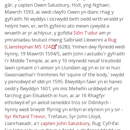
gâr, y capten Owen Salusbury, Holt, yng Nghaer,
Mawrth 1593, ac wedi clwyfo Owen yn dianc rhag y
gyfraith. Ni wyddys i sicrwydd beth oedd wrth wraidd yr
helynt hwn, er, wrth gyfeirio ato mewn cywydd a
wnaeth ar yr achlysur, y gofidia
Siôn Tudur
am yr
ymraniadau teuluol rhwng Salbriaid Llewenni a
Rug
(
Llanstephan MS 124
(628)). Ymhen dwy flynedd wedi
hynny, 19 Mawrth 1594/5, aeth John i astudio'r gyfraith
i'r Middle Temple, ac am y 10 mlynedd nesaf treuliodd
lawn cymaint o'i amser yn Llundain ag yn ei sir ei hun.
Gwasnaethai'r frenhines fel 'squire of the body,' swydd
y penodwyd ef iddi yn 1595. Blwyddyn fawr yn ei hanes
oedd y flwyddyn 1601; ym mis Mehefin urddwyd ef yn
farchog gan Elisabeth ei hun, ac ar 16 Rhagfyr
etholwyd ef yn aelod seneddol tros sir Ddinbych -
hynny wedi brwydr ffyrnig yn erbyn ei elynion yn y sir -
Syr Richard Trevor
, Trefalun, Syr John Lloyd,
Llanrhaeadr, a'r
capten John Salusbury
, Rug. Cyfrifai