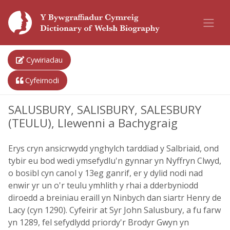
Cywiriadau
Cyfeirnodi
SALUSBURY, SALISBURY, SALESBURY
(TEULU), Llewenni a Bachygraig
Erys cryn ansicrwydd ynghylch tarddiad y Salbriaid, ond
tybir eu bod wedi ymsefydlu'n gynnar yn Nyffryn Clwyd,
o bosibl cyn canol y 13eg ganrif, er y dylid nodi nad
enwir yr un o'r teulu ymhlith y rhai a dderbyniodd
diroedd a breiniau eraill yn Ninbych dan siartr Henry de
Lacy (cyn 1290). Cyfeirir at Syr John Salusbury, a fu farw
yn 1289, fel sefydlydd priordy'r Brodyr Gwyn yn