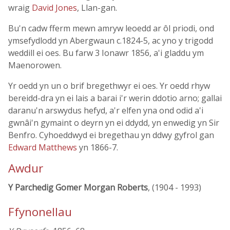
wraig
David Jones
, Llan-gan.
Bu'n cadw fferm mewn amryw leoedd ar ôl priodi, ond
ymsefydlodd yn Abergwaun c.1824-5, ac yno y trigodd
weddill ei oes. Bu farw 3 Ionawr 1856, a'i gladdu ym
Maenorowen.
Yr oedd yn un o brif bregethwyr ei oes. Yr oedd rhyw
bereidd-dra yn ei lais a barai i'r werin ddotio arno; gallai
daranu'n arswydus hefyd, a'r elfen yna ond odid a'i
gwnâi'n gymaint o deyrn yn ei ddydd, yn enwedig yn Sir
Benfro. Cyhoeddwyd ei bregethau yn ddwy gyfrol gan
Edward Matthews
yn 1866-7.
Awdur
Y Parchedig Gomer Morgan Roberts
, (1904 - 1993)
Ffynonellau