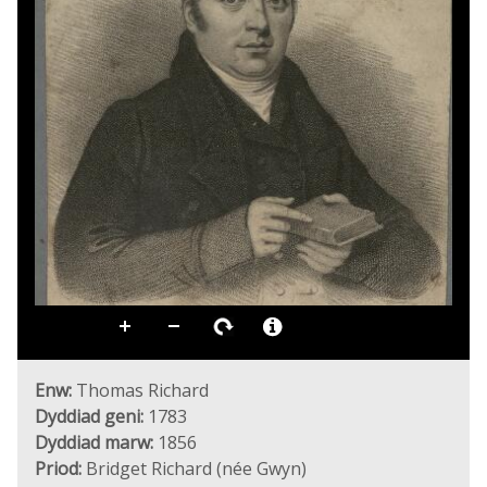
Enw:
Thomas Richard
Dyddiad geni:
1783
Dyddiad marw:
1856
Priod:
Bridget Richard (née Gwyn)