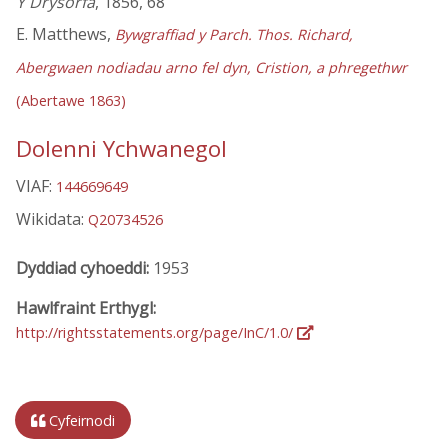
Y Drysorfa
, 1856, 68
E. Matthews,
Bywgraffiad y Parch. Thos. Richard,
Abergwaen nodiadau arno fel dyn, Cristion, a phregethwr
(Abertawe 1863)
Dolenni Ychwanegol
VIAF:
144669649
Wikidata:
Q20734526
Dyddiad cyhoeddi:
1953
Hawlfraint Erthygl:
http://rightsstatements.org/page/InC/1.0/
Cyfeirnodi