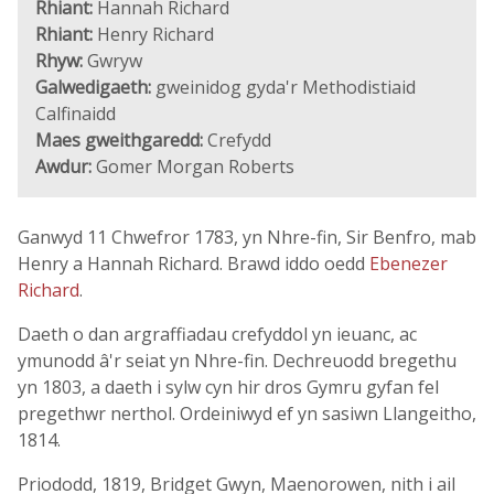
Rhiant:
Hannah Richard
Rhiant:
Henry Richard
Rhyw:
Gwryw
Galwedigaeth:
gweinidog gyda'r Methodistiaid
Calfinaidd
Maes gweithgaredd:
Crefydd
Awdur:
Gomer Morgan Roberts
Ganwyd 11 Chwefror 1783, yn Nhre-fin, Sir Benfro, mab
Henry a Hannah Richard. Brawd iddo oedd
Ebenezer
Richard
.
Daeth o dan argraffiadau crefyddol yn ieuanc, ac
ymunodd â'r seiat yn Nhre-fin. Dechreuodd bregethu
yn 1803, a daeth i sylw cyn hir dros Gymru gyfan fel
pregethwr nerthol. Ordeiniwyd ef yn sasiwn Llangeitho,
1814.
Priododd, 1819, Bridget Gwyn, Maenorowen, nith i ail