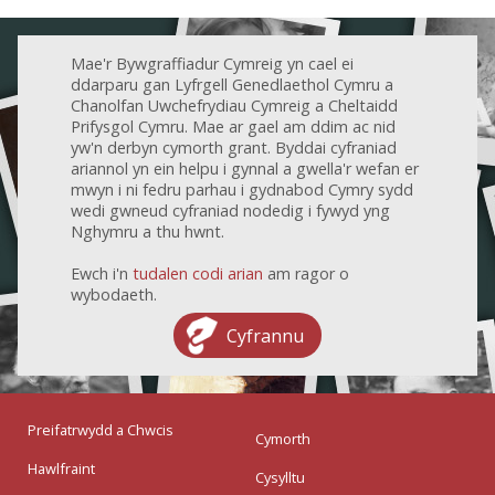
Mae'r Bywgraffiadur Cymreig yn cael ei
ddarparu gan Lyfrgell Genedlaethol Cymru a
Chanolfan Uwchefrydiau Cymreig a Cheltaidd
Prifysgol Cymru. Mae ar gael am ddim ac nid
yw'n derbyn cymorth grant. Byddai cyfraniad
ariannol yn ein helpu i gynnal a gwella'r wefan er
mwyn i ni fedru parhau i gydnabod Cymry sydd
wedi gwneud cyfraniad nodedig i fywyd yng
Nghymru a thu hwnt.
Ewch i'n
tudalen codi arian
am ragor o
wybodaeth.
Cyfrannu
Preifatrwydd a Chwcis
Cymorth
Hawlfraint
Cysylltu