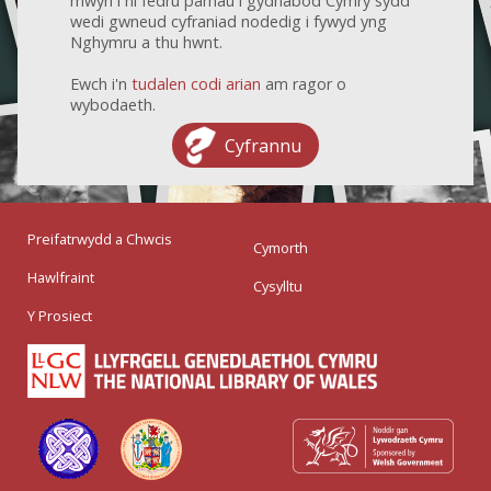
mwyn i ni fedru parhau i gydnabod Cymry sydd
wedi gwneud cyfraniad nodedig i fywyd yng
Nghymru a thu hwnt.
Ewch i'n
tudalen codi arian
am ragor o
wybodaeth.
Cyfrannu
Preifatrwydd a Chwcis
Cymorth
Hawlfraint
Cysylltu
Y Prosiect