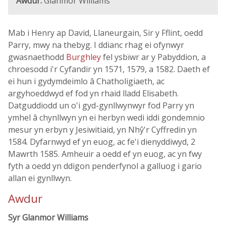
Awdur:
Glanmor Williams
Mab i Henry ap David, Llaneurgain, Sir y Fflint, oedd
Parry, mwy na thebyg. I ddianc rhag ei ofynwyr
gwasnaethodd
Burghley
fel ysbïwr ar y Pabyddion, a
chroesodd i'r Cyfandir yn 1571, 1579, a 1582. Daeth ef
ei hun i gydymdeimlo â Chatholigiaeth, ac
argyhoeddwyd ef fod yn rhaid lladd Elisabeth.
Datguddiodd un o'i gyd-gynllwynwyr fod Parry yn
ymhel â chynllwyn yn ei herbyn wedi iddi gondemnio
mesur yn erbyn y Jesiwitiaid, yn Nhŷ'r Cyffredin yn
1584. Dyfarnwyd ef yn euog, ac fe'i dienyddiwyd, 2
Mawrth 1585. Amheuir a oedd ef yn euog, ac yn fwy
fyth a oedd yn ddigon penderfynol a galluog i gario
allan ei gynllwyn.
Awdur
Syr Glanmor Williams