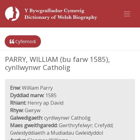
Cyfeirnodi
PARRY, WILLIAM (bu farw 1585),
cynllwynwr Catholig
Enw:
William Parry
Dyddiad marw:
1585
Rhiant:
Henry ap David
Rhyw:
Gwryw
Galwedigaeth:
cynllwynwr Catholig
Maes gweithgaredd:
Gwrthryfelwyr; Crefydd;
Gwleidyddiaeth a Mudiadau Gwleidyddol