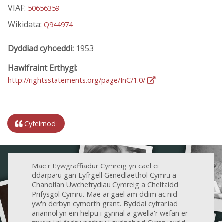
VIAF:
50656359
Wikidata:
Q944974
Dyddiad cyhoeddi:
1953
Hawlfraint Erthygl:
http://rightsstatements.org/page/InC/1.0/
Cyfeirnodi
Mae'r Bywgraffiadur Cymreig yn cael ei
ddarparu gan Lyfrgell Genedlaethol Cymru a
Chanolfan Uwchefrydiau Cymreig a Cheltaidd
Prifysgol Cymru. Mae ar gael am ddim ac nid
yw'n derbyn cymorth grant. Byddai cyfraniad
ariannol yn ein helpu i gynnal a gwella'r wefan er