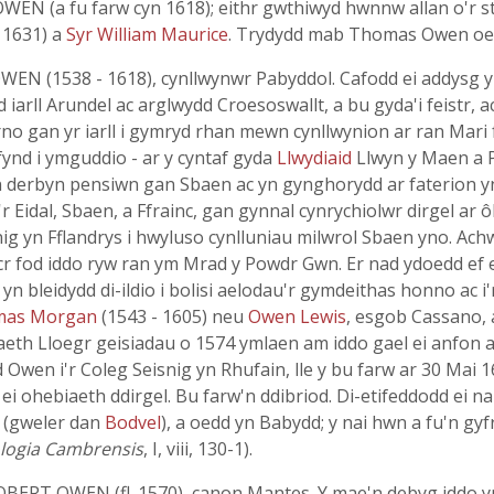
EN (a fu farw cyn 1618); eithr gwthiwyd hwnnw allan o'r st
 1631) a
Syr William Maurice
. Trydydd mab Thomas Owen o
 (1538 - 1618), cynllwynwr Pabyddol. Cafodd ei addysg yn L
 iarll Arundel ac arglwydd Croesoswallt, a bu gyda'i feistr,
rno gan yr iarll i gymryd rhan mewn cynllwynion ar ran Mari
o fynd i ymguddio - ar y cyntaf gyda
Llwydiaid
Llwyn y Maen a 
u'n derbyn pensiwn gan Sbaen ac yn gynghorydd ar faterion yn
idal, Sbaen, a Ffrainc, gan gynnal cynrychiolwr dirgel ar ôl 
 yn Fflandrys i hwyluso cynlluniau milwrol Sbaen yno. Ach
icr fod iddo ryw ran ym Mrad y Powdr Gwn. Er nad ydoedd ef e
n bleidydd di-ildio i bolisi aelodau'r gymdeithas honno ac i
mas Morgan
(1543 - 1605) neu
Owen Lewis
, esgob Cassano, a
eth Lloegr geisiadau o 1574 ymlaen am iddo gael ei anfon a
d Owen i'r Coleg Seisnig yn Rhufain, lle y bu farw ar 30 Mai 
 ohebiaeth ddirgel. Bu farw'n ddibriod. Di-etifeddodd ei na
e
(gweler dan
Bodvel
), a oedd yn Babydd; y nai hwn a fu'n gy
logia Cambrensis
, I, viii, 130-1).
ERT OWEN (fl. 1570), canon Mantes. Y mae'n debyg iddo ynt