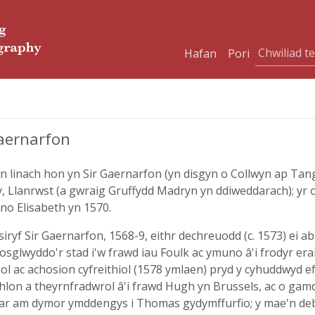
Hafan
Pori
aernarfon
en linach hon yn Sir Gaernarfon (yn disgyn o Collwyn ap 
, Llanrwst (a gwraig Gruffydd Madryn yn ddiweddarach); yr o
no Elisabeth yn 1570.
yf Sir Gaernarfon, 1568-9, eithr dechreuodd (c. 1573) ei a
rosglwyddo'r stad i'w frawd iau Foulk ac ymuno â'i frodyr erai
 ac achosion cyfreithiol (1578 ymlaen) pryd y cyhuddwyd ef 
thlon a theyrnfradwrol â'i frawd Hugh yn Brussels, ac o ga
ar am dymor ymddengys i Thomas gydymffurfio; y mae'n deb