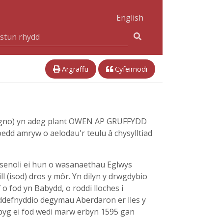
English
Argraffu
Cyfeirnodi
Tangno) yn adeg plant OWEN AP GRUFFYDD
edd amryw o aelodau'r teulu â chysylltiad
bsenoli ei hun o wasanaethau Eglwys
ll (isod) dros y môr. Yn dilyn y drwgdybio
o fod yn Babydd, o roddi lloches i
mddefnyddio degymau Aberdaron er lles y
yg ei fod wedi marw erbyn 1595 gan