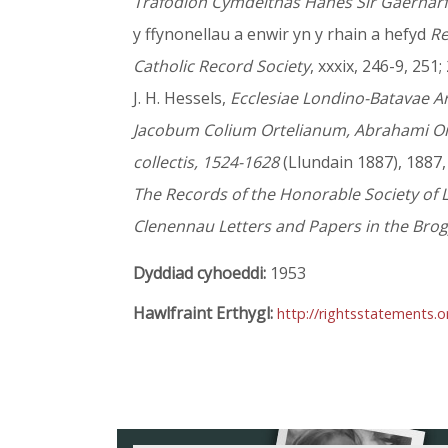
Trafodion Cymdeithas Hanes Sir Gaernar
y ffynonellau a enwir yn y rhain a hefyd
Re
Catholic Record Society
, xxxix, 246-9, 251
J. H. Hessels,
Ecclesiae Londino-Batavae A
Jacobum Colium Ortelianum, Abrahami Ortel
collectis, 1524-1628
(Llundain 1887), 1887, 
The Records of the Honorable Society of L
Clenennau Letters and Papers in the Brog
Dyddiad cyhoeddi:
1953
Hawlfraint Erthygl:
http://rightsstatements.