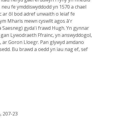
 hi neu fe ymddiswyddodd yn 1570 a chael
 ar ôl bod adref unwaith o leiaf fe
 ym Mharis mewn cyswllt agos â'r
 a Saesneg) gyda'i frawd Hugh. Yn gynnar
n gan Lywodraeth Ffrainc, yn answyddogol,
and, ar Goron Lloegr. Pan glywyd amdano
sedd. Bu brawd a oedd yn iau nag ef, sef
4, 207-23