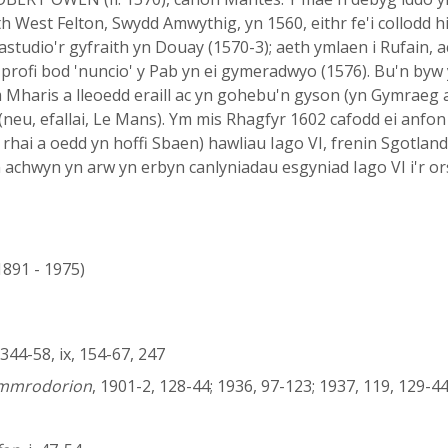
th West Felton, Swydd Amwythig, yn 1560, eithr fe'i collodd
astudio'r gyfraith yn Douay (1570-3); aeth ymlaen i Rufain, ac
profi bod 'nuncio' y Pab yn ei gymeradwyo (1576). Bu'n byw
m Mharis a lleoedd eraill ac yn gohebu'n gyson (yn Gymraeg
neu, efallai, Le Mans). Ym mis Rhagfyr 1602 cafodd ei anfo
'r rhai a oedd yn hoffi Sbaen) hawliau Iago VI, frenin Sgotl
n achwyn yn arw yn erbyn canlyniadau esgyniad Iago VI i'r or
(1891 - 1975)
i, 344-58, ix, 154-67, 247
ymmrodorion
, 1901-2, 128-44; 1936, 97-123; 1937, 119, 129-4