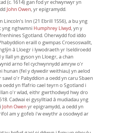
ad (c. 1614) gan fod yr echwynwyr yn
edd
John Owen
, yr epigramydd.
incoln's Inn (21 Ebrill 1556), a bu yng
 ac yng nghwmni
Humphrey Llwyd
, yn y
 frenhines Sgotland. Oherwydd fod iddo
Phabyddion eraill o gwmpas Croesoswallt,
glŷn â Lloegr i lywodraeth yr Iseldiroedd
y llall yn gyson yn Lloegr, a chan
wynid arno fel cychwynnydd amryw o'r
i hunan (fel y dywedir weithiau) yn aelod
'r sawl o'r Pabyddion a oedd yn caru Sbaen
 oedd yn ffafrio cael teyrn o Sgotland i
llan o'r wlad, eithr gwrthodwyd hwy dro
1618. Cadwai ei gysylltiad â mudiadau yng
i
John Owen
yr epigramydd, a oedd yn
frifol am y gofeb i'w ewythr a osodwyd ar
au hefyd gael ei ddwyn i fyny yn nheulu