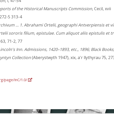
fon
, i, 47-54
ports of the Historical Manuscripts Commission
, Cecil, xvii
; 272-5 313-4
rchivum … 1. Abrahami Ortelii, geographi Antverpiensis et
ii sororis filium, epistulae. Cum aliquot aliis epistulis et
63, 71-2, 77
incoln's Inn. Admissions, 1420–1893, etc., 1896; Black Book
yntyn Collection
(Aberystwyth 1947), xix, a'r llythyrau 75, 27
org/page/InC/1.0/