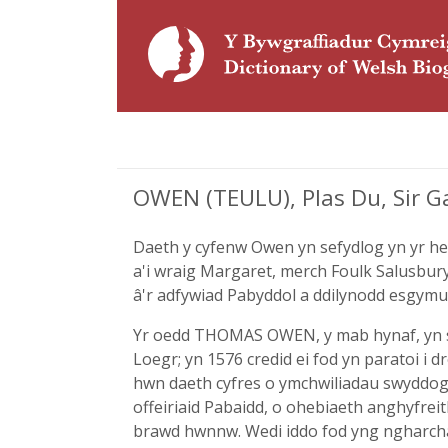
OWEN (TEULU), Plas Du, Sir G
Daeth y cyfenw Owen yn sefydlog yn yr h
a'i wraig Margaret, merch Foulk Salusbury
â'r adfywiad Pabyddol a ddilynodd esgymu
Yr oedd THOMAS OWEN, y mab hynaf, yn sir
Loegr; yn 1576 credid ei fod yn paratoi i d
hwn daeth cyfres o ymchwiliadau swyddogol
offeiriaid Pabaidd, o ohebiaeth anghyfrei
brawd hwnnw. Wedi iddo fod yng ngharch