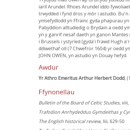
iarll Arundel. Rhoes Arundel iddo fywoliae
trwydded i fynd dros y môr i astudio. Bu'n 
ymsefydlodd yn Ffrainc gyda phapurau yn 
Pabyddion alltudiedig o Brydain a oedd y
yn y ganrif nesaf daeth yn ganon Mantes (
i Brussels i ystyried (gyda'i frawd Hugh a
ddiwethaf oll (7 Chwefror 1604) yr oedd y
JOHN OWEN, yn astudio yn Douay hefyd.
Awdur
Yr Athro Emeritus Arthur Herbert Dodd
, 
Ffynonellau
Bulletin of the Board of Celtic Studies
, vii
Trafodion Anrhydeddus Gymdeithas y C
The English historical review
, liii, 629-50