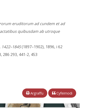
 virorum eruditorum ad cundem et ad
 tractatibus quibusdam ab utroque
s, 1422–1845
(1897–1902), 1896, i 62
3, 286 293, 441-2, 453
Argraffu
Cyfeirnodi