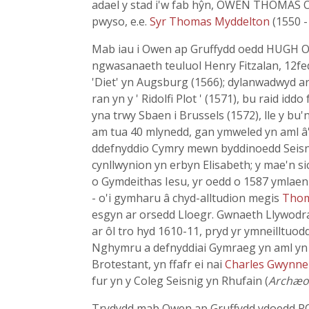
adael y stad i'w fab hŷn, OWEN THOMAS OW
pwyso, e.e.
Syr Thomas Myddelton
(1550 -
Mab iau i Owen ap Gruffydd oedd HUGH OWEN
ngwasanaeth teuluol Henry Fitzalan, 12fed
'Diet' yn Augsburg (1566); dylanwadwyd a
ran yn y ' Ridolfi Plot ' (1571), bu raid idd
yna trwy Sbaen i Brussels (1572), lle y b
am tua 40 mlynedd, gan ymweled yn aml â'r E
ddefnyddio Cymry mewn byddinoedd Seisnig
cynllwynion yn erbyn Elisabeth; y mae'n s
o Gymdeithas Iesu, yr oedd o 1587 ymlaen y
- o'i gymharu â chyd-alltudion megis
Tho
esgyn ar orsedd Lloegr. Gwnaeth Llywodra
ar ôl tro hyd 1610-11, pryd yr ymneilltuod
Nghymru a defnyddiai Gymraeg yn aml yn ei
Brotestant, yn ffafr ei nai
Charles Gwynn
fur yn y Coleg Seisnig yn Rhufain (
Archæo
Trydydd mab Owen ap Gruffydd ydoedd ROB