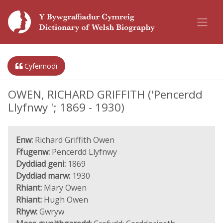
Cyfeirnodi
OWEN, RICHARD GRIFFITH ('Pencerdd
Llyfnwy '; 1869 - 1930)
Enw:
Richard Griffith Owen
Ffugenw:
Pencerdd Llyfnwy
Dyddiad geni:
1869
Dyddiad marw:
1930
Rhiant:
Mary Owen
Rhiant:
Hugh Owen
Rhyw:
Gwryw