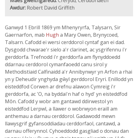
Maes gweithgaredd:
Crefydd; Cerddoriaeth
Awdur:
Robert David Griffith
Ganwyd 1 Ebrill 1869 ym Mhenyryrfa, Talysarn, Sir
Gaernarfon, mab
Hugh
a Mary Owen, Brynycoed,
Talsarn. Cafodd ei wersi cerddorol cyntaf gan ei dad.
Dysgodd chwarae'r sielo a'r clarinet, ac ysgrifennu i'r
gerddorfa. Trefnodd i'r gerddorfa am flynyddoedd
ddarnau cerddorol cymanfaoedd canu sirol y
Methodistiaid Calfinaidd a'r Annibynwyr yn Arfon a rhai
yn y Deheudir ynghyda gŵyl gerddorol Eryri. Enillodd yn
eisteddfod Corwen ar drefnu alawon Cymreig i'r
gerddorfa, ac 'O, na byddai'n haf o hyd' yn eisteddfod
Môn. Cafodd y wobr am gantawd ddirwestol yn
eisteddfod Lerpwl, a llawer o wobrwyon eraill am
anthemau a darnau cerddorol. Gadawodd mewn
llawysgrif gyfansoddiadau cerddorfaol, cantawd, a
darnau offerynnol. Cyhoeddodd gasgliad o donau dan