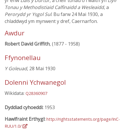
yr enw
Llais y Durtur
, a cheir tonau o'i waith yn
Llyfr
Tonau y Methodistiaid Calfinaidd a Wesleaidd
, a
Perorydd yr Ysgol Sul
. Bu farw 24 Mai 1930, a
chladdwyd ym mynwent y dref, Caernarfon.
Awdur
Robert David Griffith
, (1877 - 1958)
Ffynonellau
Y Goleuad
, 28 Mai 1930
Dolenni Ychwanegol
Wikidata:
Q28360907
Dyddiad cyhoeddi:
1953
Hawlfraint Erthygl:
http://rightsstatements.org/page/InC-
RUU/1.0/