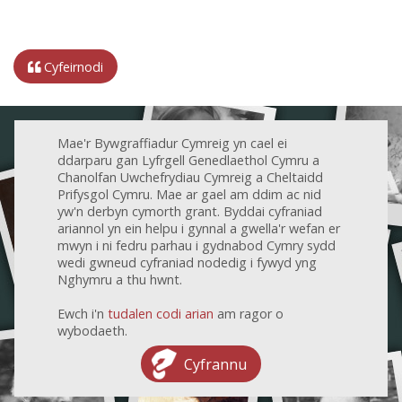
Cyfeirnodi
Mae'r Bywgraffiadur Cymreig yn cael ei
ddarparu gan Lyfrgell Genedlaethol Cymru a
Chanolfan Uwchefrydiau Cymreig a Cheltaidd
Prifysgol Cymru. Mae ar gael am ddim ac nid
yw'n derbyn cymorth grant. Byddai cyfraniad
ariannol yn ein helpu i gynnal a gwella'r wefan er
mwyn i ni fedru parhau i gydnabod Cymry sydd
wedi gwneud cyfraniad nodedig i fywyd yng
Nghymru a thu hwnt.
Ewch i'n
tudalen codi arian
am ragor o
wybodaeth.
Cyfrannu