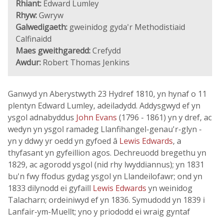
Rhiant:
Edward Lumley
Rhyw:
Gwryw
Galwedigaeth:
gweinidog gyda'r Methodistiaid
Calfinaidd
Maes gweithgaredd:
Crefydd
Awdur:
Robert Thomas Jenkins
Ganwyd yn Aberystwyth 23 Hydref 1810, yn hynaf o 11
plentyn Edward Lumley, adeiladydd. Addysgwyd ef yn
ysgol adnabyddus
John Evans
(1796 - 1861) yn y dref, ac
wedyn yn ysgol ramadeg Llanfihangel-genau'r-glyn -
yn y ddwy yr oedd yn gyfoed â
Lewis Edwards
, a
thyfasant yn gyfeillion agos. Dechreuodd bregethu yn
1829, ac agorodd ysgol (nid rhy lwyddiannus); yn 1831
bu'n fwy ffodus gydag ysgol yn Llandeilofawr; ond yn
1833 dilynodd ei gyfaill
Lewis Edwards
yn weinidog
Talacharn; ordeiniwyd ef yn 1836. Symudodd yn 1839 i
Lanfair-ym-Muellt; yno y priododd ei wraig gyntaf