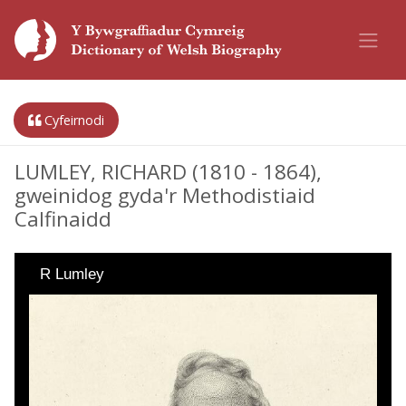
Cyfeirnodi
LUMLEY, RICHARD (1810 - 1864),
gweinidog gyda'r Methodistiaid
Calfinaidd
R Lumley