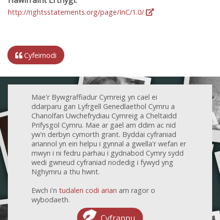
http://rightsstatements.org/page/InC/1.0/
Cyfeirnodi
Mae'r Bywgraffiadur Cymreig yn cael ei
ddarparu gan Lyfrgell Genedlaethol Cymru a
Chanolfan Uwchefrydiau Cymreig a Cheltaidd
Prifysgol Cymru. Mae ar gael am ddim ac nid
yw'n derbyn cymorth grant. Byddai cyfraniad
ariannol yn ein helpu i gynnal a gwella'r wefan er
mwyn i ni fedru parhau i gydnabod Cymry sydd
wedi gwneud cyfraniad nodedig i fywyd yng
Nghymru a thu hwnt.
Ewch i'n
tudalen codi arian
am ragor o
wybodaeth.
Cyfrannu