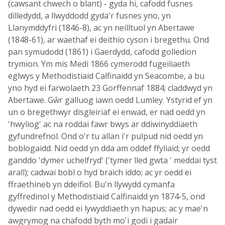
(cawsant chwech o blant) - gyda hi, cafodd fusnes
dilledydd, a llwyddodd gyda'r fusnes yno, yn
Llanymddyfri (1846-8), ac yn neilltuol yn Abertawe
(1848-61), ar waethaf ei deithio cyson i bregethu. Ond
pan symudodd (1861) i Gaerdydd, cafodd golledion
trymion. Ym mis Medi 1866 cymerodd fugeiliaeth
eglwys y Methodistiaid Calfinaidd yn Seacombe, a bu
yno hyd ei farwolaeth 23 Gorffennaf 1884; claddwyd yn
Abertawe. Gŵr galluog iawn oedd Lumley. Ystyrid ef yn
un o bregethwyr disgleiriaf ei enwad, er nad oedd yn
'hwyliog' ac na roddai fawr bwys ar ddiwinyddiaeth
gyfundrefnol. Ond o'r tu allan i'r pulpud nid oedd yn
boblogaidd. Nid oedd yn dda am oddef ffyliaid; yr oedd
ganddo 'dymer uchelfryd' ('tymer lled gwta ' meddai tyst
arall); cadwai bobl o hyd braich iddo; ac yr oedd ei
ffraethineb yn ddeifiol. Bu'n llywydd cymanfa
gyffredinol y Methodistiaid Calfinaidd yn 1874-5, ond
dywedir nad oedd ei lywyddiaeth yn hapus; ac y mae'n
awgrymog na chafodd byth mo'i godi i gadair