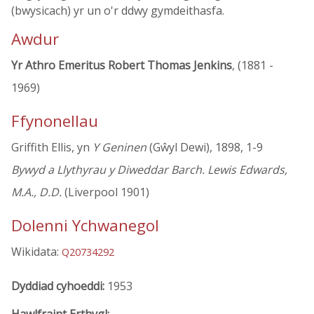
(bwysicach) yr un o'r ddwy gymdeithasfa.
Awdur
Yr Athro Emeritus Robert Thomas Jenkins
, (1881 -
1969)
Ffynonellau
Griffith Ellis, yn
Y Geninen
(Gŵyl Dewi), 1898, 1-9
Bywyd a Llythyrau y Diweddar Barch. Lewis Edwards,
M.A., D.D.
(Liverpool 1901)
Dolenni Ychwanegol
Wikidata:
Q20734292
Dyddiad cyhoeddi:
1953
Hawlfraint Erthygl: