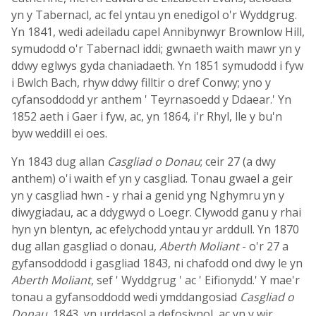
yn y Tabernacl, ac fel yntau yn enedigol o'r Wyddgrug.
Yn 1841, wedi adeiladu capel Annibynwyr Brownlow Hill,
symudodd o'r Tabernacl iddi; gwnaeth waith mawr yn y
ddwy eglwys gyda chaniadaeth. Yn 1851 symudodd i fyw
i Bwlch Bach, rhyw ddwy filltir o dref Conwy; yno y
cyfansoddodd yr anthem ' Teyrnasoedd y Ddaear.' Yn
1852 aeth i Gaer i fyw, ac, yn 1864, i'r Rhyl, lle y bu'n
byw weddill ei oes.
Yn 1843 dug allan
Casgliad o Donau
; ceir 27 (a dwy
anthem) o'i waith ef yn y casgliad. Tonau gwael a geir
yn y casgliad hwn - y rhai a genid yng Nghymru yn y
diwygiadau, ac a ddygwyd o Loegr. Clywodd ganu y rhai
hyn yn blentyn, ac efelychodd yntau yr arddull. Yn 1870
dug allan gasgliad o donau,
Aberth Moliant
- o'r 27 a
gyfansoddodd i gasgliad 1843, ni chafodd ond dwy le yn
Aberth Moliant
, sef ' Wyddgrug ' ac ' Eifionydd.' Y mae'r
tonau a gyfansoddodd wedi ymddangosiad
Casgliad o
Donau
, 1843, yn urddasol a defosiynol, ac yn y wir