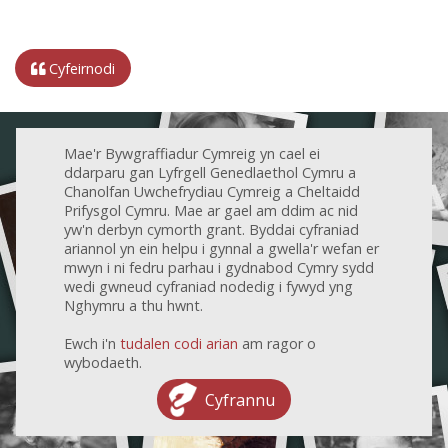
Cyfeirnodi
Mae'r Bywgraffiadur Cymreig yn cael ei
ddarparu gan Lyfrgell Genedlaethol Cymru a
Chanolfan Uwchefrydiau Cymreig a Cheltaidd
Prifysgol Cymru. Mae ar gael am ddim ac nid
yw'n derbyn cymorth grant. Byddai cyfraniad
ariannol yn ein helpu i gynnal a gwella'r wefan er
mwyn i ni fedru parhau i gydnabod Cymry sydd
wedi gwneud cyfraniad nodedig i fywyd yng
Nghymru a thu hwnt.
Ewch i'n
tudalen codi arian
am ragor o
wybodaeth.
Cyfrannu