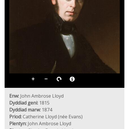
Enw:
John Ambrose Lloyd
Dyddiad geni:
1815
Dyddiad marw:
1874
Priod:
Catherine Lloyd (née Evans)
Plentyn:
John Ambrose Lloyd