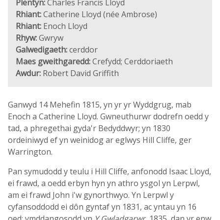
Plentyn:
Charles Francis Lloyd
Rhiant:
Catherine Lloyd (née Ambrose)
Rhiant:
Enoch Lloyd
Rhyw:
Gwryw
Galwedigaeth:
cerddor
Maes gweithgaredd:
Crefydd; Cerddoriaeth
Awdur:
Robert David Griffith
Ganwyd 14 Mehefin 1815, yn yr yr Wyddgrug, mab
Enoch a Catherine Lloyd. Gwneuthurwr dodrefn oedd y
tad, a phregethai gyda'r Bedyddwyr; yn 1830
ordeiniwyd ef yn weinidog ar eglwys Hill Cliffe, ger
Warrington.
Pan symudodd y teulu i Hill Cliffe, anfonodd Isaac Lloyd,
ei frawd, a oedd erbyn hyn yn athro ysgol yn Lerpwl,
am ei frawd John i'w gynorthwyo. Yn Lerpwl y
cyfansoddodd ei dôn gyntaf yn 1831, ac yntau yn 16
oed; ymddangosodd yn
Y Gwladgarwr
, 1835, dan yr enw