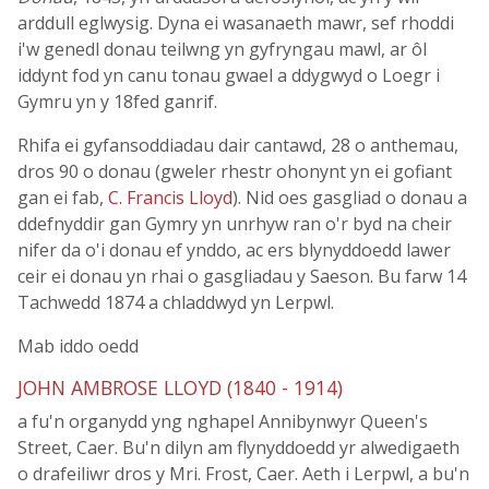
arddull eglwysig. Dyna ei wasanaeth mawr, sef rhoddi
i'w genedl donau teilwng yn gyfryngau mawl, ar ôl
iddynt fod yn canu tonau gwael a ddygwyd o Loegr i
Gymru yn y 18fed ganrif.
Rhifa ei gyfansoddiadau dair cantawd, 28 o anthemau,
dros 90 o donau (gweler rhestr ohonynt yn ei gofiant
gan ei fab,
C. Francis Lloyd
). Nid oes gasgliad o donau a
ddefnyddir gan Gymry yn unrhyw ran o'r byd na cheir
nifer da o'i donau ef ynddo, ac ers blynyddoedd lawer
ceir ei donau yn rhai o gasgliadau y Saeson. Bu farw 14
Tachwedd 1874 a chladdwyd yn Lerpwl.
Mab iddo oedd
JOHN AMBROSE LLOYD (1840 - 1914)
a fu'n organydd yng nghapel Annibynwyr Queen's
Street, Caer. Bu'n dilyn am flynyddoedd yr alwedigaeth
o drafeiliwr dros y Mri. Frost, Caer. Aeth i Lerpwl, a bu'n