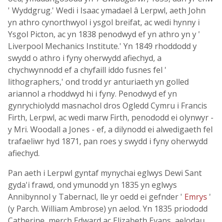
' Wyddgrug.' Wedi i Isaac ymadael â Lerpwl, aeth John
yn athro cynorthwyol i ysgol breifat, ac wedi hynny i
Ysgol Picton, ac yn 1838 penodwyd ef yn athro yn y '
Liverpool Mechanics Institute.' Yn 1849 rhoddodd y
swydd o athro i fyny oherwydd afiechyd, a
chychwynnodd ef a chyfaill iddo fusnes fel '
lithographers,' ond trodd yr anturiaeth yn golled
ariannol a rhoddwyd hi i fyny. Penodwyd ef yn
gynrychiolydd masnachol dros Ogledd Cymru i Francis
Firth, Lerpwl, ac wedi marw Firth, penododd ei olynwyr -
y Mri. Woodall a Jones - ef, a dilynodd ei alwedigaeth fel
trafaeliwr hyd 1871, pan roes y swydd i fyny oherwydd
afiechyd.
Pan aeth i Lerpwl gyntaf mynychai eglwys Dewi Sant
gyda'i frawd, ond ymunodd yn 1835 yn eglwys
Annibynnol y Tabernacl, lle yr oedd ei gefnder '
Emrys
'
(y Parch. William Ambrose) yn aelod. Yn 1835 priododd
Catherine, merch Edward ac Elizabeth Evans, aelodau