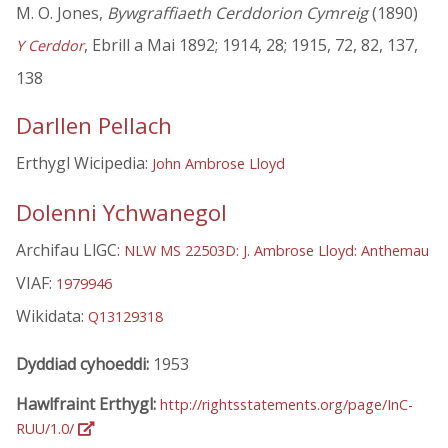
M. O. Jones,
Bywgraffiaeth Cerddorion Cymreig
(1890)
, Ebrill a Mai 1892; 1914, 28; 1915, 72, 82, 137,
Y Cerddor
138
Darllen Pellach
Erthygl Wicipedia:
John Ambrose Lloyd
Dolenni Ychwanegol
Archifau LlGC:
NLW MS 22503D: J. Ambrose Lloyd: Anthemau
VIAF:
1979946
Wikidata:
Q13129318
Dyddiad cyhoeddi:
1953
Hawlfraint Erthygl:
http://rightsstatements.org/page/InC-
RUU/1.0/