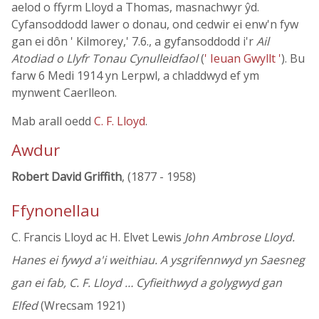
aelod o ffyrm Lloyd a Thomas, masnachwyr ŷd.
Cyfansoddodd lawer o donau, ond cedwir ei enw'n fyw
gan ei dôn ' Kilmorey,' 7.6., a gyfansoddodd i'r
Ail
Atodiad o Llyfr Tonau Cynulleidfaol
(
' Ieuan Gwyllt '
). Bu
farw 6 Medi 1914 yn Lerpwl, a chladdwyd ef ym
mynwent Caerlleon.
Mab arall oedd
C. F. Lloyd
.
Awdur
Robert David Griffith
, (1877 - 1958)
Ffynonellau
C. Francis Lloyd ac H. Elvet Lewis
John Ambrose Lloyd.
Hanes ei fywyd a'i weithiau. A ysgrifennwyd yn Saesneg
gan ei fab, C. F. Lloyd … Cyfieithwyd a golygwyd gan
Elfed
(Wrecsam 1921)