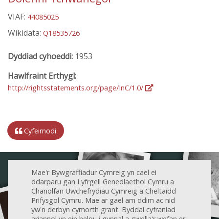
VIAF:
44085025
Wikidata:
Q18535726
Dyddiad cyhoeddi:
1953
Hawlfraint Erthygl:
http://rightsstatements.org/page/InC/1.0/
Cyfeirnodi
Mae'r Bywgraffiadur Cymreig yn cael ei
ddarparu gan Lyfrgell Genedlaethol Cymru a
Chanolfan Uwchefrydiau Cymreig a Cheltaidd
Prifysgol Cymru. Mae ar gael am ddim ac nid
yw'n derbyn cymorth grant. Byddai cyfraniad
ariannol yn ein helpu i gynnal a gwella'r wefan er