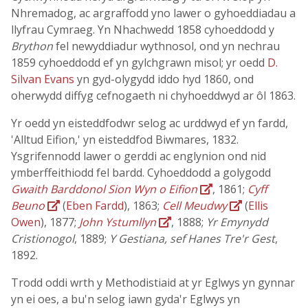
Nhremadog, ac argraffodd yno lawer o gyhoeddiadau a
llyfrau Cymraeg. Yn Nhachwedd 1858 cyhoeddodd y
Brython
fel newyddiadur wythnosol, ond yn nechrau
1859 cyhoeddodd ef yn gylchgrawn misol; yr oedd
D.
Silvan Evans
yn gyd-olygydd iddo hyd 1860, ond
oherwydd diffyg cefnogaeth ni chyhoeddwyd ar ôl 1863.
Yr oedd yn eisteddfodwr selog ac urddwyd ef yn fardd,
'Alltud Eifion,' yn eisteddfod Biwmares, 1832.
Ysgrifennodd lawer o gerddi ac englynion ond nid
ymberffeithiodd fel bardd. Cyhoeddodd a golygodd
Gwaith Barddonol Sion Wyn o Eifion
, 1861;
Cyff
Beuno
(
Eben Fardd
), 1863;
Cell Meudwy
(
Ellis
Owen
), 1877;
John Ystumllyn
, 1888;
Yr Emynydd
Cristionogol
, 1889;
Y Gestiana, sef Hanes Tre'r Gest
,
1892.
Trodd oddi wrth y Methodistiaid at yr Eglwys yn gynnar
yn ei oes, a bu'n selog iawn gyda'r Eglwys yn