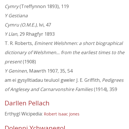
Cymry
(Treffynnon 1893), 119
Y Gestiana
Cymru (O.M.E.)
, lvi, 47
Y Llan
, 29 Rhagfyr 1893
T. R. Roberts,
Eminent Welshmen: a short biographical
dictionary of Welshmen... from the earliest times to the
present
(1908)
Y Geninen
, Mawrth 1907, 35, 54
am ei gysylltiadau teuluol gweler J. E. Griffith,
Pedigrees
of Anglesey and Carnarvonshire Families
(1914), 359
Darllen Pellach
Erthygl Wicipedia:
Robert Isaac Jones
Dolenni Ychwanegol