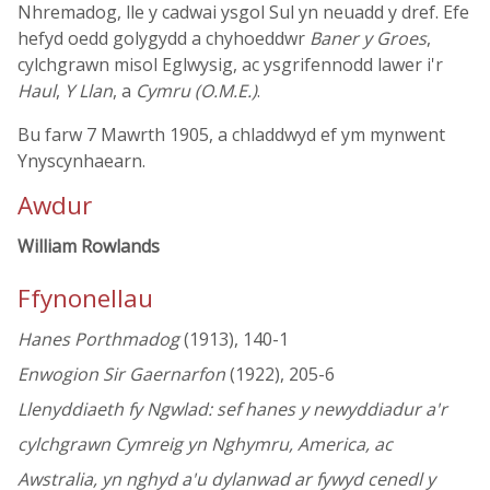
Nhremadog, lle y cadwai ysgol Sul yn neuadd y dref. Efe
hefyd oedd golygydd a chyhoeddwr
Baner y Groes
,
cylchgrawn misol Eglwysig, ac ysgrifennodd lawer i'r
Haul
,
Y Llan
, a
Cymru (O.M.E.)
.
Bu farw 7 Mawrth 1905, a chladdwyd ef ym mynwent
Ynyscynhaearn.
Awdur
William Rowlands
Ffynonellau
Hanes Porthmadog
(1913), 140-1
Enwogion Sir Gaernarfon
(1922), 205-6
Llenyddiaeth fy Ngwlad: sef hanes y newyddiadur a'r
cylchgrawn Cymreig yn Nghymru, America, ac
Awstralia, yn nghyd a'u dylanwad ar fywyd cenedl y