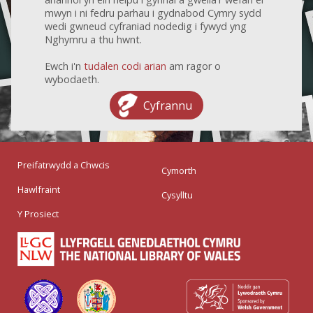
mwyn i ni fedru parhau i gydnabod Cymry sydd
wedi gwneud cyfraniad nodedig i fywyd yng
Nghymru a thu hwnt.
Ewch i'n
tudalen codi arian
am ragor o
wybodaeth.
Cyfrannu
Preifatrwydd a Chwcis
Cymorth
Hawlfraint
Cysylltu
Y Prosiect