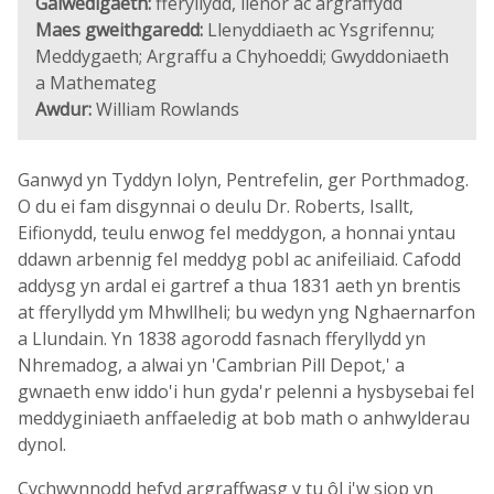
Galwedigaeth:
fferyllydd, llenor ac argraffydd
Maes gweithgaredd:
Llenyddiaeth ac Ysgrifennu;
Meddygaeth; Argraffu a Chyhoeddi; Gwyddoniaeth
a Mathemateg
Awdur:
William Rowlands
Ganwyd yn Tyddyn Iolyn, Pentrefelin, ger Porthmadog.
O du ei fam disgynnai o deulu Dr. Roberts, Isallt,
Eifionydd, teulu enwog fel meddygon, a honnai yntau
ddawn arbennig fel meddyg pobl ac anifeiliaid. Cafodd
addysg yn ardal ei gartref a thua 1831 aeth yn brentis
at fferyllydd ym Mhwllheli; bu wedyn yng Nghaernarfon
a Llundain. Yn 1838 agorodd fasnach fferyllydd yn
Nhremadog, a alwai yn 'Cambrian Pill Depot,' a
gwnaeth enw iddo'i hun gyda'r pelenni a hysbysebai fel
meddyginiaeth anffaeledig at bob math o anhwylderau
dynol.
Cychwynnodd hefyd argraffwasg y tu ôl i'w siop yn