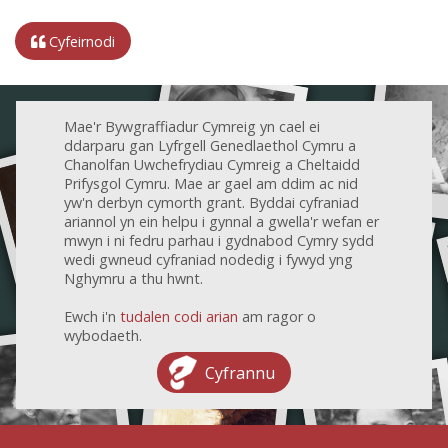
Cyfeirnodi
Mae'r Bywgraffiadur Cymreig yn cael ei
ddarparu gan Lyfrgell Genedlaethol Cymru a
Chanolfan Uwchefrydiau Cymreig a Cheltaidd
Prifysgol Cymru. Mae ar gael am ddim ac nid
yw'n derbyn cymorth grant. Byddai cyfraniad
ariannol yn ein helpu i gynnal a gwella'r wefan er
mwyn i ni fedru parhau i gydnabod Cymry sydd
wedi gwneud cyfraniad nodedig i fywyd yng
Nghymru a thu hwnt.
Ewch i'n
tudalen codi arian
am ragor o
wybodaeth.
Cyfrannu