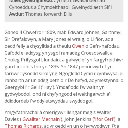
Maes gweithgaredd:
Cyfraith; Gwasanaethau
Cyhoeddus a Chymdeithasol, Gweinyddiaeth Sifil
Awdur:
Thomas Iorwerth Ellis
Ganed 4 Chwefror 1809, mab Edward Johnes, Garthmyl,
Sir Drefaldwyn, a Mary Jones ei wraig, o Llifior, ac a
oedd felly a chysylltiad a theulu
Owen
o Gefn-hafodau.
Cafodd ei addysg yn ysgol ramadeg Croesoswallt a
Choleg Prifysgol Llundain, a galwyd ef yn fargyfreithiwr
gan Lincoln's Inn yn 1835. Yn 1847 penodwyd ef yn
farnwr llysoedd sirol yng Ngogledd Cymru; cynhwysai ei
ranbarth ar un adeg beth o'r De hefyd, ac ymestynnai o
Gaergybi i'r Gelli ('Hay'). Ymdaflodd i'w waith yn
gydwybodol, ond ni chyfyngodd ei weithgarwch a'i
ddiddordeb i'w ddyletswyddau swyddogol.
Ymgyfathrachai â chlerigwyr llengar megis Walter
Davies
('Gwallter Mechain')
, John Jenkins
('Ifor Ceri')
, a
Thomas Richards
, ac yr oedd yn un o hyrwyddwyr
The