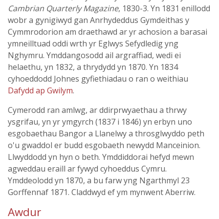
Cambrian Quarterly Magazine
, 1830-3. Yn 1831 enillodd
wobr a gynigiwyd gan Anrhydeddus Gymdeithas y
Cymmrodorion am draethawd ar yr achosion a barasai
ymneilltuad oddi wrth yr Eglwys Sefydledig yng
Nghymru. Ymddangosodd ail argraffiad, wedi ei
helaethu, yn 1832, a thrydydd yn 1870. Yn 1834
cyhoeddodd Johnes gyfiethiadau o ran o weithiau
Dafydd ap Gwilym
.
Cymerodd ran amlwg, ar ddirprwyaethau a thrwy
ysgrifau, yn yr ymgyrch (1837 i 1846) yn erbyn uno
esgobaethau Bangor a Llanelwy a throsglwyddo peth
o'u gwaddol er budd esgobaeth newydd Manceinion.
Llwyddodd yn hyn o beth. Ymddiddorai hefyd mewn
agweddau eraill ar fywyd cyhoeddus Cymru.
Ymddeolodd yn 1870, a bu farw yng Ngarthmyl 23
Gorffennaf 1871. Claddwyd ef ym mynwent Aberriw.
Awdur