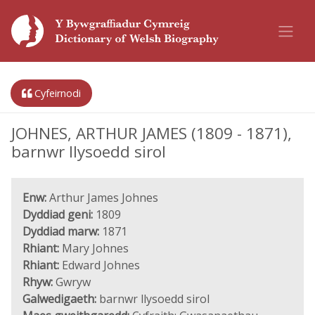
Cyfeirnodi
JOHNES, ARTHUR JAMES (1809 - 1871),
barnwr llysoedd sirol
Enw:
Arthur James Johnes
Dyddiad geni:
1809
Dyddiad marw:
1871
Rhiant:
Mary Johnes
Rhiant:
Edward Johnes
Rhyw:
Gwryw
Galwedigaeth:
barnwr llysoedd sirol