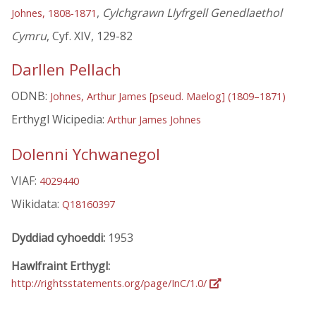
,
Cylchgrawn Llyfrgell Genedlaethol
Johnes, 1808-1871
Cymru
, Cyf. XIV, 129-82
Darllen Pellach
ODNB:
Johnes, Arthur James [pseud. Maelog] (1809–1871)
Erthygl Wicipedia:
Arthur James Johnes
Dolenni Ychwanegol
VIAF:
4029440
Wikidata:
Q18160397
Dyddiad cyhoeddi:
1953
Hawlfraint Erthygl:
http://rightsstatements.org/page/InC/1.0/