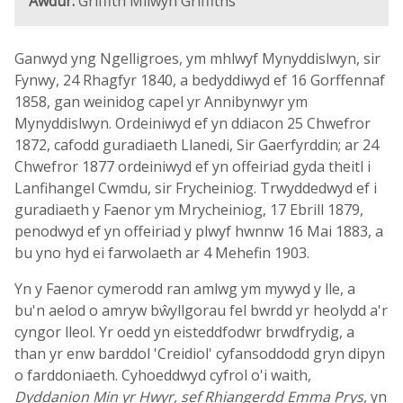
Awdur:
Griffith Milwyn Griffiths
Ganwyd yng Ngelligroes, ym mhlwyf Mynyddislwyn, sir
Fynwy, 24 Rhagfyr 1840, a bedyddiwyd ef 16 Gorffennaf
1858, gan weinidog capel yr Annibynwyr ym
Mynyddislwyn. Ordeiniwyd ef yn ddiacon 25 Chwefror
1872, cafodd guradiaeth Llanedi, Sir Gaerfyrddin; ar 24
Chwefror 1877 ordeiniwyd ef yn offeiriad gyda theitl i
Lanfihangel Cwmdu, sir Frycheiniog. Trwyddedwyd ef i
guradiaeth y Faenor ym Mrycheiniog, 17 Ebrill 1879,
penodwyd ef yn offeiriad y plwyf hwnnw 16 Mai 1883, a
bu yno hyd ei farwolaeth ar 4 Mehefin 1903.
Yn y Faenor cymerodd ran amlwg ym mywyd y lle, a
bu'n aelod o amryw bŵyllgorau fel bwrdd yr heolydd a'r
cyngor lleol. Yr oedd yn eisteddfodwr brwdfrydig, a
than yr enw barddol 'Creidiol' cyfansoddodd gryn dipyn
o farddoniaeth. Cyhoeddwyd cyfrol o'i waith,
Dyddanion Min yr Hwyr, sef Rhiangerdd Emma Prys
, yn