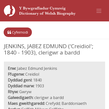
Cyfeirnodi
JENKINS, JABEZ EDMUND ('Creidiol';
1840 - 1903), clerigwr a bardd
Enw:
Jabez Edmund Jenkins
Ffugenw:
Creidiol
Dyddiad geni:
1840
Dyddiad marw:
1903
Rhyw:
Gwryw
Galwedigaeth:
clerigwr a bardd
Maes gweithgaredd:
Crefydd; Barddoniaeth