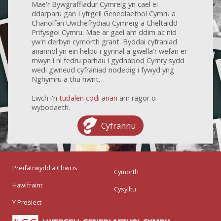
Mae'r Bywgraffiadur Cymreig yn cael ei
ddarparu gan Lyfrgell Genedlaethol Cymru a
Chanolfan Uwchefrydiau Cymreig a Cheltaidd
Prifysgol Cymru. Mae ar gael am ddim ac nid
yw'n derbyn cymorth grant. Byddai cyfraniad
ariannol yn ein helpu i gynnal a gwella'r wefan er
mwyn i ni fedru parhau i gydnabod Cymry sydd
wedi gwneud cyfraniad nodedig i fywyd yng
Nghymru a thu hwnt.
Ewch i'n
tudalen codi arian
am ragor o
wybodaeth.
Cyfrannu
Preifatrwydd a Chwcis
Cymorth
Hawlfraint
Cysylltu
Y Prosiect