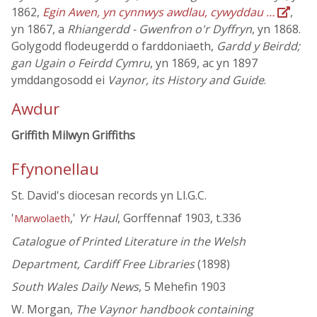
1862,
Egin Awen, yn cynnwys awdlau, cywyddau …
,
yn 1867, a
Rhiangerdd - Gwenfron o'r Dyffryn
, yn 1868.
Golygodd flodeugerdd o farddoniaeth,
Gardd y Beirdd;
gan Ugain o Feirdd Cymru
, yn 1869, ac yn 1897
ymddangosodd ei
Vaynor, its History and Guide
.
Awdur
Griffith Milwyn Griffiths
Ffynonellau
St. David's diocesan records yn Ll.G.C.
'
,'
Yr Haul
, Gorffennaf 1903, t.336
Marwolaeth
Catalogue of Printed Literature in the Welsh
Department, Cardiff Free Libraries
(1898)
South Wales Daily News
, 5 Mehefin 1903
W. Morgan,
The Vaynor handbook containing