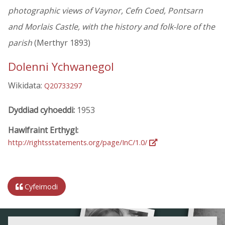
photographic views of Vaynor, Cefn Coed, Pontsarn
and Morlais Castle, with the history and folk-lore of the
parish
(Merthyr 1893)
Dolenni Ychwanegol
Wikidata:
Q20733297
Dyddiad cyhoeddi:
1953
Hawlfraint Erthygl:
http://rightsstatements.org/page/InC/1.0/
Cyfeirnodi