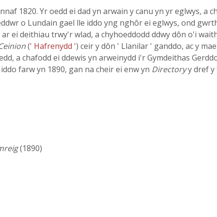
fennaf 1820. Yr oedd ei dad yn arwain y canu yn yr eglwys, a c
eddwr o Lundain gael lle iddo yng nghôr ei eglwys, ond gwrth
ar ei deithiau trwy'r wlad, a chyhoeddodd ddwy dôn o'i wait
Ceinion
(
' Hafrenydd '
) ceir y dôn ' Llanilar ' ganddo, ac y ma
edd, a chafodd ei ddewis yn arweinydd i'r Gymdeithas Gerddor
iddo farw yn 1890, gan na cheir ei enw yn
Directory
y dref y
mreig
(1890)