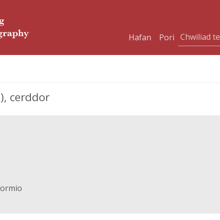
Hafan
Pori
), cerddor
formio