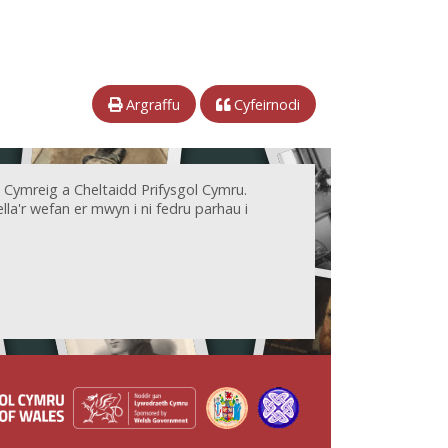
Argraffu
Cyfeirnodi
 Cymreig a Cheltaidd Prifysgol Cymru.
la'r wefan er mwyn i ni fedru parhau i