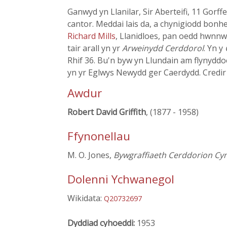
Ganwyd yn Llanilar, Sir Aberteifi, 11 Gorf
cantor. Meddai lais da, a chynigiodd bonh
Richard Mills
, Llanidloes, pan oedd hwnnw 
tair arall yn yr
Arweinydd Cerddorol
. Yn y
Rhif 36. Bu'n byw yn Llundain am flynyddo
yn yr Eglwys Newydd ger Caerdydd. Credir 
Awdur
Robert David Griffith
, (1877 - 1958)
Ffynonellau
M. O. Jones,
Bywgraffiaeth Cerddorion Cy
Dolenni Ychwanegol
Wikidata:
Q20732697
Dyddiad cyhoeddi:
1953