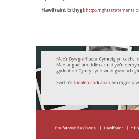
Hawlfraint Erthygl:
http://rightsstatements.
Mae'r Bywgraffiadur Cymreig yn cael ei 
Mae ar gael am ddim ac nid yw'n derbyn c
gydnabod Cymry sydd wedi gwneud cyfr
Ewch i'n
tudalen codi arian
am ragor o w
Preifatrwydd a Chwcis
Hawlfraint
Y Pr