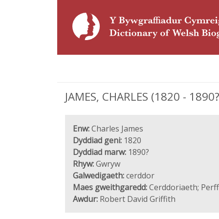
JAMES, CHARLES (1820 - 1890?
Enw:
Charles James
Dyddiad geni:
1820
Dyddiad marw:
1890?
Rhyw:
Gwryw
Galwedigaeth:
cerddor
Maes gweithgaredd:
Cerddoriaeth; Perf
Awdur:
Robert David Griffith