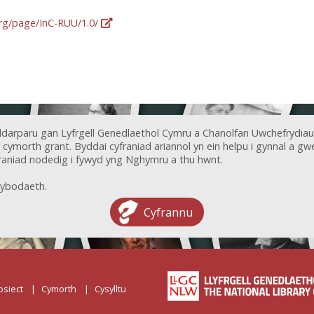
org/page/InC-RUU/1.0/
ddarparu gan Lyfrgell Genedlaethol Cymru a Chanolfan Uwchefrydiau
ymorth grant. Byddai cyfraniad ariannol yn ein helpu i gynnal a gwel
aniad nodedig i fywyd yng Nghymru a thu hwnt.
ybodaeth.
Cyfrannu
osiect
Cymorth
Cysylltu