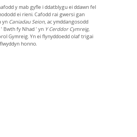
hafodd y mab gyfle i ddatblygu ei ddawn fel
ododd ei rieni. Cafodd rai gwersi gan
h yn
Caniadau Seion
, ac ymddangosodd
e ' Bwth fy Nhad ' yn
Y Cerddor Cymreig
,
ol Gymreig. Yn ei flynyddoedd olaf trigai
 flwyddyn honno.