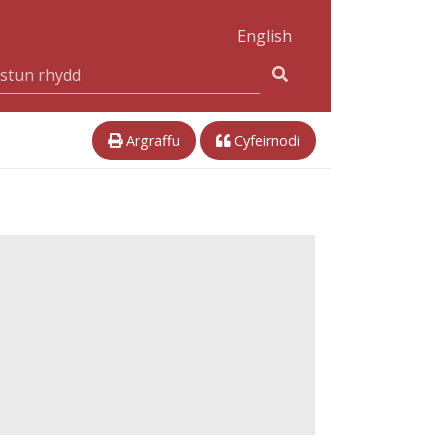
English
Argraffu
Cyfeirnodi