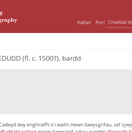
Hafan
Pori
DD (fl. c. 1500?), bardd
. Cadwyd dwy enghraifft o'i waith mewn llawysgrifau, sef c
uffudd Hiraethog
mewn llawysgrif achau ganddo (
Peniarth 