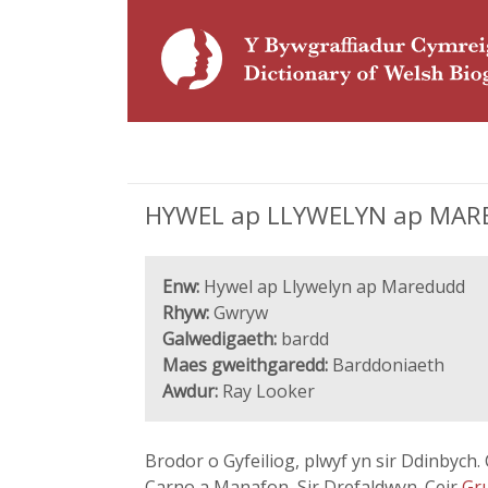
HYWEL ap LLYWELYN ap MAREDU
Enw:
Hywel ap Llywelyn ap Maredudd
Rhyw:
Gwryw
Galwedigaeth:
bardd
Maes gweithgaredd:
Barddoniaeth
Awdur:
Ray Looker
Brodor o Gyfeiliog, plwyf yn sir Ddinbych
Carno a Manafon, Sir Drefaldwyn. Ceir
Gr