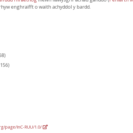
hyw enghraifft o waith achyddol y bardd.
68)
156)
org/page/InC-RUU/1.0/