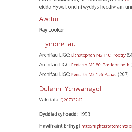
eiddo Hywel, ond ni wyddys heddiw am unr
Awdur
Ray Looker
Ffynonellau
Archifau LlGC:
(5
Llanstephan MS 118: Poetry
Archifau LlGC:
(
Peniarth MS 80: Barddoniaeth
Archifau LlGC:
(207)
Peniarth MS 176: Achau
Dolenni Ychwanegol
Wikidata:
Q20733242
Dyddiad cyhoeddi:
1953
Hawlfraint Erthygl:
http://rightsstatements.