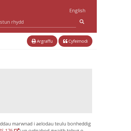
English
Argraffu
Cyfeirnodi
ywyddau marwnad i aelodau teulu bonheddig
MS 176
) yn cydnabod gwaith tebyg o