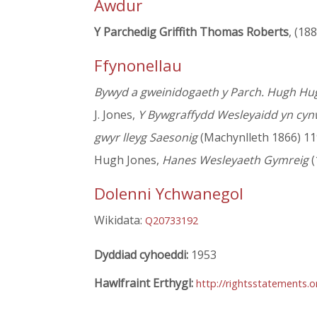
Awdur
Y Parchedig Griffith Thomas Roberts
, (18
Ffynonellau
Bywyd a gweinidogaeth y Parch. Hugh Hug
J. Jones,
Y Bywgraffydd Wesleyaidd yn cyn
gwyr lleyg Saesonig
(Machynlleth 1866) 11
Hugh Jones,
Hanes Wesleyaeth Gymreig
(
Dolenni Ychwanegol
Wikidata:
Q20733192
Dyddiad cyhoeddi:
1953
Hawlfraint Erthygl:
http://rightsstatements.