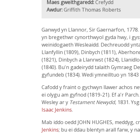
Maes gweithgaredd:
Crefydd
Awdur:
Griffith Thomas Roberts
Ganwyd yn Llannor, Sir Gaernarfon, 1778.
yn bregethwr cynorthwyol gyda hwy, i gysyll
weinidogaeth Wesleaidd. Dechreuodd yntau 
Llanfyllin (1809), Dinbych (1811), Aberhon
(1821), Dinbych a Llanrwst (1824), Llanidl
(1840). Bu'n gadeirydd talaith Gymraeg De
gyfundeb (1834). Wedi ymneilltuo yn 1843
Cafodd y fraint o gychwyn llawer achos ne
ei olygu am gyfnod (1819-21). Ef a'r Parch.
Wesley ar y
Testament Newydd
, 1831. Ys
Isaac Jenkins
.
Mab iddo oedd JOHN HUGHES, meddyg, crw
Jenkins
; bu ei ddau blentyn arall farw, y na