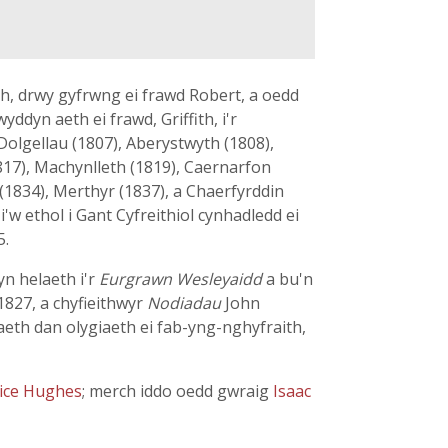
h, drwy gyfrwng ei frawd Robert, a oedd
ddyn aeth ei frawd, Griffith, i'r
olgellau (1807), Aberystwyth (1808),
1817), Machynlleth (1819), Caernarfon
(1834), Merthyr (1837), a Chaerfyrddin
w ethol i Gant Cyfreithiol cynhadledd ei
5.
n helaeth i'r
Eurgrawn Wesleyaidd
a bu'n
 1827, a chyfieithwyr
Nodiadau
John
aeth dan olygiaeth ei fab-yng-nghyfraith,
ice Hughes
; merch iddo oedd gwraig
Isaac