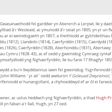
 Gwasanaethodd fel garddwr yn Abererch a Lerpwl, lle y daet
tiad â'r Wesleaid, ac ymunodd â'r seiat yn 1805; yn yr un flwy
ar ei weinidogaeth yn 1807, a theithiodd ar gylchdeithiau D
ddu (1812), Llandeilo (1814), Caerfyrddin (1815), Caerdydd (
oes (1826), Caerfyrddin (1828), Aberhonddu (1831), Abertawy 
au Cymru (1828-43), ac ef oedd y gweinidog Cymraeg cyntaf i'
 ymsefydlodd yng Nghaerfyrddin, lle bu farw 17 Rhagfyr 185
wydd a bu'n llwyddiannus iawn fel gweinidog. Ysgrifennodd y
 John Williams ' yr ail ' oedd awduron
Y Goleuad Dwyreiniol
,
grifennodd ei hunangofiant, a chyhoeddwyd ef ar ôl ei farwol
ner, ac ustus heddwch yng Nghaerfyrddin, a thad
Hugh Pr
ill yn faban a'r llall, Hugh, yn 27 oed.