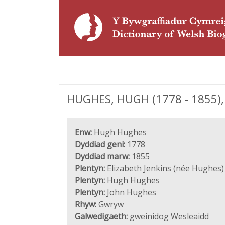
HUGHES, HUGH (1778 - 1855),
Enw:
Hugh Hughes
Dyddiad geni:
1778
Dyddiad marw:
1855
Plentyn:
Elizabeth Jenkins (née Hughes)
Plentyn:
Hugh Hughes
Plentyn:
John Hughes
Rhyw:
Gwryw
Galwedigaeth:
gweinidog Wesleaidd