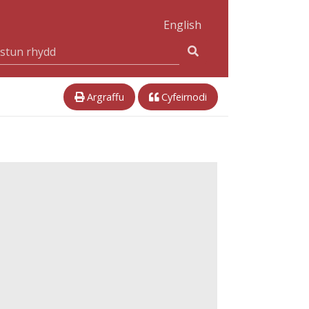
English
Argraffu
Cyfeirnodi