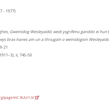
87 - 1977)
hes, Gweinidog Wesleyaidd, wedi ysgrifenu ganddo ei hun
(
wys bras-hanes am un a thriugain o weinidogion Wesleyaid
9-21
1911–3), ii, 745-50
org/page/InC-RUU/1.0/