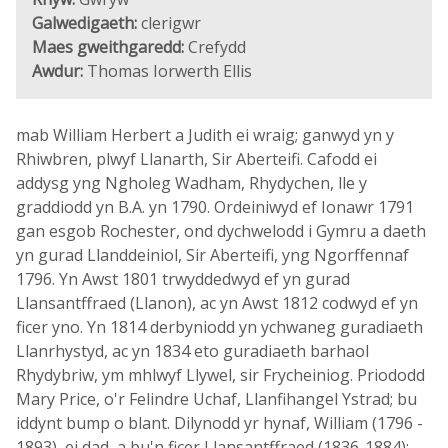
Galwedigaeth:
clerigwr
Maes gweithgaredd:
Crefydd
Awdur:
Thomas Iorwerth Ellis
mab William Herbert a Judith ei wraig; ganwyd yn y
Rhiwbren, plwyf Llanarth, Sir Aberteifi. Cafodd ei
addysg yng Ngholeg Wadham, Rhydychen, lle y
graddiodd yn B.A. yn 1790. Ordeiniwyd ef Ionawr 1791
gan esgob Rochester, ond dychwelodd i Gymru a daeth
yn gurad Llanddeiniol, Sir Aberteifi, yng Ngorffennaf
1796. Yn Awst 1801 trwyddedwyd ef yn gurad
Llansantffraed (Llanon), ac yn Awst 1812 codwyd ef yn
ficer yno. Yn 1814 derbyniodd yn ychwaneg guradiaeth
Llanrhystyd, ac yn 1834 eto guradiaeth barhaol
Rhydybriw, ym mhlwyf Llywel, sir Frycheiniog. Priododd
Mary Price, o'r Felindre Uchaf, Llanfihangel Ystrad; bu
iddynt bump o blant. Dilynodd yr hynaf, William (1796 -
1893), ei dad, a bu'n ficer Llansantffraed (1836-1884);