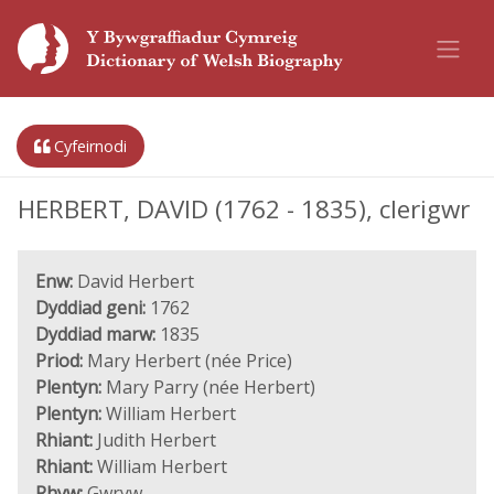
Cyfeirnodi
HERBERT, DAVID (1762 - 1835), clerigwr
Enw:
David Herbert
Dyddiad geni:
1762
Dyddiad marw:
1835
Priod:
Mary Herbert (née Price)
Plentyn:
Mary Parry (née Herbert)
Plentyn:
William Herbert
Rhiant:
Judith Herbert
Rhiant:
William Herbert
Rhyw:
Gwryw