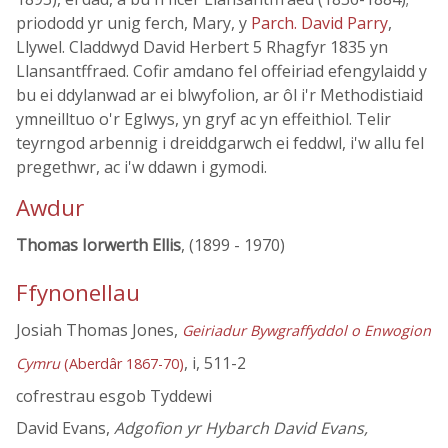
priododd yr unig ferch, Mary, y
Parch. David Parry
,
Llywel. Claddwyd David Herbert 5 Rhagfyr 1835 yn
Llansantffraed. Cofir amdano fel offeiriad efengylaidd y
bu ei ddylanwad ar ei blwyfolion, ar ôl i'r Methodistiaid
ymneilltuo o'r Eglwys, yn gryf ac yn effeithiol. Telir
teyrngod arbennig i dreiddgarwch ei feddwl, i'w allu fel
pregethwr, ac i'w ddawn i gymodi.
Awdur
Thomas Iorwerth Ellis
, (1899 - 1970)
Ffynonellau
Josiah Thomas Jones,
Geiriadur Bywgraffyddol o Enwogion
, i, 511-2
Cymru
(Aberdâr 1867-70)
cofrestrau esgob Tyddewi
David Evans,
Adgofion yr Hybarch David Evans,