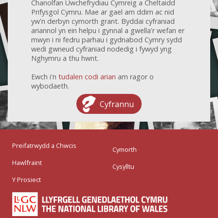
Chanolfan Uwchefrydiau Cymreig a Cheltaidd
Prifysgol Cymru. Mae ar gael am ddim ac nid
yw'n derbyn cymorth grant. Byddai cyfraniad
ariannol yn ein helpu i gynnal a gwella'r wefan er
mwyn i ni fedru parhau i gydnabod Cymry sydd
wedi gwneud cyfraniad nodedig i fywyd yng
Nghymru a thu hwnt.
Ewch i'n
tudalen codi arian
am ragor o
wybodaeth.
Cyfrannu
Preifatrwydd a Chwcis
Cymorth
Hawlfraint
Cysylltu
Y Prosiect