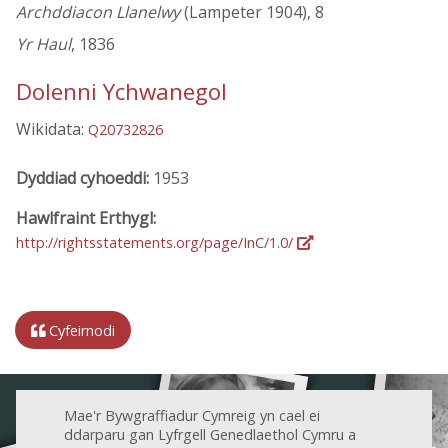
Archddiacon Llanelwy
(Lampeter 1904), 8
Yr Haul
, 1836
Dolenni Ychwanegol
Wikidata:
Q20732826
Dyddiad cyhoeddi:
1953
Hawlfraint Erthygl:
http://rightsstatements.org/page/InC/1.0/
Cyfeirnodi
Mae'r Bywgraffiadur Cymreig yn cael ei
ddarparu gan Lyfrgell Genedlaethol Cymru a