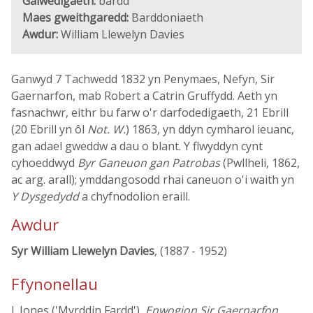
Galwedigaeth:
bardd
Maes gweithgaredd:
Barddoniaeth
Awdur:
William Llewelyn Davies
Ganwyd 7 Tachwedd 1832 yn Penymaes, Nefyn, Sir
Gaernarfon, mab Robert a Catrin Gruffydd. Aeth yn
fasnachwr, eithr bu farw o'r darfodedigaeth, 21 Ebrill
(20 Ebrill yn ôl
Not. W.
) 1863, yn ddyn cymharol ieuanc,
gan adael gweddw a dau o blant. Y flwyddyn cynt
cyhoeddwyd
Byr Ganeuon gan Patrobas
(Pwllheli, 1862,
ac arg. arall); ymddangosodd rhai caneuon o'i waith yn
Y Dysgedydd
a chyfnodolion eraill.
Awdur
Syr William Llewelyn Davies
, (1887 - 1952)
Ffynonellau
J. Jones ('Myrddin Fardd'),
Enwogion Sir Gaernarfon