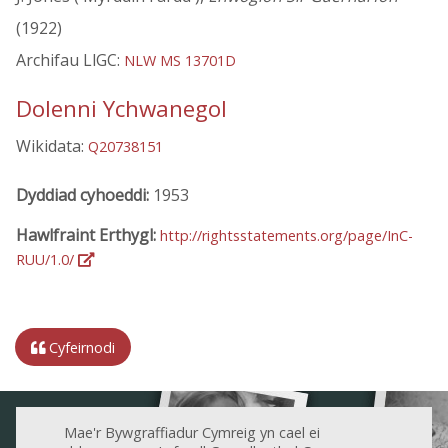
(1922)
Archifau LlGC:
NLW MS 13701D
Dolenni Ychwanegol
Wikidata:
Q20738151
Dyddiad cyhoeddi:
1953
Hawlfraint Erthygl:
http://rightsstatements.org/page/InC-
RUU/1.0/
Cyfeirnodi
Mae'r Bywgraffiadur Cymreig yn cael ei