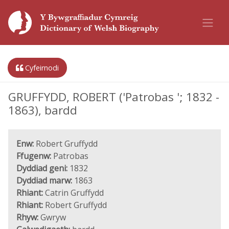
Cyfeirnodi
GRUFFYDD, ROBERT ('Patrobas '; 1832 -
1863), bardd
Enw:
Robert Gruffydd
Ffugenw:
Patrobas
Dyddiad geni:
1832
Dyddiad marw:
1863
Rhiant:
Catrin Gruffydd
Rhiant:
Robert Gruffydd
Rhyw:
Gwryw