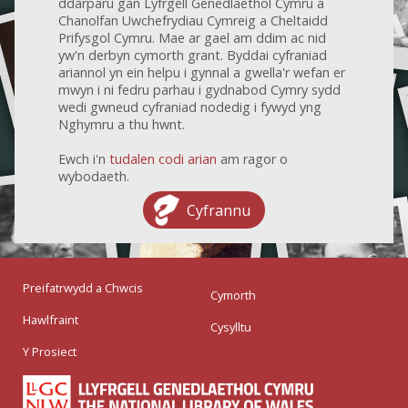
ddarparu gan Lyfrgell Genedlaethol Cymru a
Chanolfan Uwchefrydiau Cymreig a Cheltaidd
Prifysgol Cymru. Mae ar gael am ddim ac nid
yw'n derbyn cymorth grant. Byddai cyfraniad
ariannol yn ein helpu i gynnal a gwella'r wefan er
mwyn i ni fedru parhau i gydnabod Cymry sydd
wedi gwneud cyfraniad nodedig i fywyd yng
Nghymru a thu hwnt.
Ewch i'n
tudalen codi arian
am ragor o
wybodaeth.
Cyfrannu
Preifatrwydd a Chwcis
Cymorth
Hawlfraint
Cysylltu
Y Prosiect