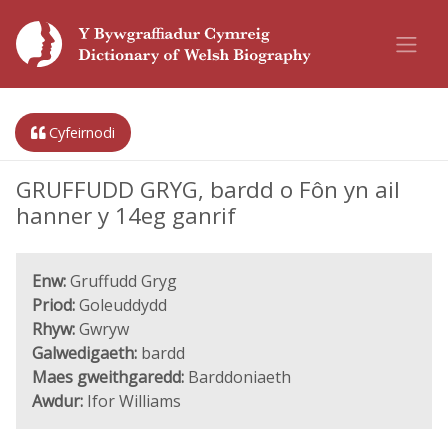
Cyfeirnodi
GRUFFUDD GRYG, bardd o Fôn yn ail
hanner y 14eg ganrif
Enw:
Gruffudd Gryg
Priod:
Goleuddydd
Rhyw:
Gwryw
Galwedigaeth:
bardd
Maes gweithgaredd:
Barddoniaeth
Awdur:
Ifor Williams