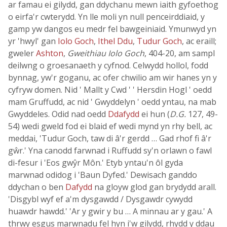
ar famau ei gilydd, gan ddychanu mewn iaith gyfoethog
o eirfa'r cwterydd. Yn lle moli yn null penceirddiaid, y
gamp yw dangos eu medr fel bawgeiniaid. Ymunwyd yn
yr 'hwyl' gan
Iolo Goch
,
Ithel Ddu
,
Tudur Goch
, ac eraill;
gweler
Ashton
,
Gweithiau Iolo Goch
, 404-20, am sampl
deilwng o groesanaeth y cyfnod. Celwydd hollol, fodd
bynnag, yw'r goganu, ac ofer chwilio am wir hanes yn y
cyfryw domen. Nid ' Mallt y Cwd ' ' Hersdin Hogl ' oedd
mam Gruffudd, ac nid ' Gwyddelyn ' oedd yntau, na mab
Gwyddeles. Odid nad oedd
Ddafydd
ei hun (
D.G.
127, 49-
54) wedi gweld fod ei blaid ef wedi mynd yn rhy bell, ac
meddai, 'Tudur Goch, taw di â'r gerdd … Gad rhof fi â'r
gŵr.' Yna canodd farwnad i Ruffudd sy'n orlawn o fawl
di-fesur i 'Eos gwŷr Môn.' Etyb yntau'n ôl gyda
marwnad odidog i 'Baun Dyfed.' Dewisach ganddo
ddychan o ben
Dafydd
na gloyw glod gan brydydd arall.
'Disgybl wyf ef a'm dysgawdd / Dysgawdr cywydd
huawdr hawdd.' 'Ar y gwir y bu … A minnau ar y gau.' A
thrwy esgus marwnadu fel hyn i'w gilydd, rhydd y ddau