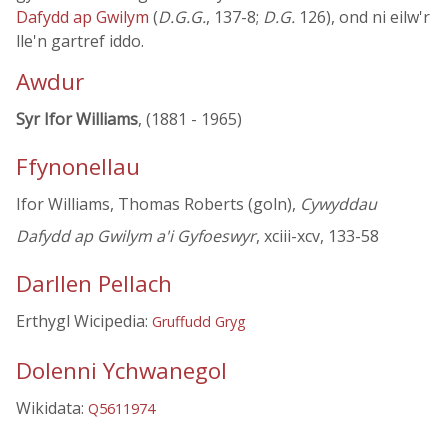
Dafydd ap Gwilym
(
D.G.G.
, 137-8;
D.G.
126), ond ni eilw'r
lle'n gartref iddo.
Awdur
Syr Ifor Williams
, (1881 - 1965)
Ffynonellau
Ifor Williams, Thomas Roberts (goln),
Cywyddau
Dafydd ap Gwilym a'i Gyfoeswyr
, xciii-xcv, 133-58
Darllen Pellach
Erthygl Wicipedia:
Gruffudd Gryg
Dolenni Ychwanegol
Wikidata:
Q5611974