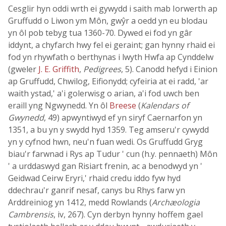
Cesglir hyn oddi wrth ei gywydd i saith mab Iorwerth ap
Gruffudd o Liwon ym Môn, gwŷr a oedd yn eu blodau
yn ôl pob tebyg tua 1360-70. Dywed ei fod yn gâr
iddynt, a chyfarch hwy fel ei geraint; gan hynny rhaid ei
fod yn rhywfath o berthynas i lwyth Hwfa ap Cynddelw
(gweler
J. E. Griffith
,
Pedigrees
, 5). Canodd hefyd i Einion
ap Gruffudd, Chwilog, Eifionydd; cyfeiria at ei radd, 'ar
waith ystad,' a'i golerwisg o arian, a'i fod uwch ben
eraill yng Ngwynedd. Yn ôl
Breese
(
Kalendars of
Gwynedd
, 49) apwyntiwyd ef yn siryf Caernarfon yn
1351, a bu yn y swydd hyd 1359. Teg amseru'r cywydd
yn y cyfnod hwn, neu'n fuan wedi. Os Gruffudd Gryg
biau'r farwnad i Rys ap Tudur ' cun (h.y. pennaeth) Môn
' a urddaswyd gan Risiart frenin, ac a benodwyd yn '
Geidwad Ceirw Eryri,' rhaid credu iddo fyw hyd
ddechrau'r ganrif nesaf, canys bu Rhys farw yn
Arddreiniog yn 1412, medd Rowlands (
Archæologia
Cambrensis
, iv, 267). Cyn derbyn hynny hoffem gael