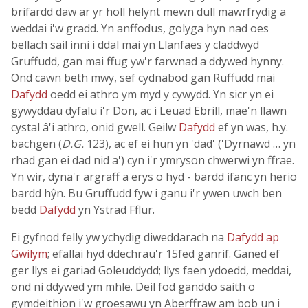
brifardd daw ar yr holl helynt mewn dull mawrfrydig a
weddai i'w gradd. Yn anffodus, golyga hyn nad oes
bellach sail inni i ddal mai yn Llanfaes y claddwyd
Gruffudd, gan mai ffug yw'r farwnad a ddywed hynny.
Ond cawn beth mwy, sef cydnabod gan Ruffudd mai
Dafydd
oedd ei athro ym myd y cywydd. Yn sicr yn ei
gywyddau dyfalu i'r Don, ac i Leuad Ebrill, mae'n llawn
cystal â'i athro, onid gwell. Geilw
Dafydd
ef yn was, h.y.
bachgen (
D.G.
123), ac ef ei hun yn 'dad' ('Dyrnawd … yn
rhad gan ei dad nid a') cyn i'r ymryson chwerwi yn ffrae.
Yn wir, dyna'r argraff a erys o hyd - bardd ifanc yn herio
bardd hŷn. Bu Gruffudd fyw i ganu i'r ywen uwch ben
bedd
Dafydd
yn Ystrad Fflur.
Ei gyfnod felly yw ychydig diweddarach na
Dafydd ap
Gwilym
; efallai hyd ddechrau'r 15fed ganrif. Ganed ef
ger llys ei gariad Goleuddydd; llys faen ydoedd, meddai,
ond ni ddywed ym mhle. Deil fod ganddo saith o
gymdeithion i'w groesawu yn Aberffraw am bob un i