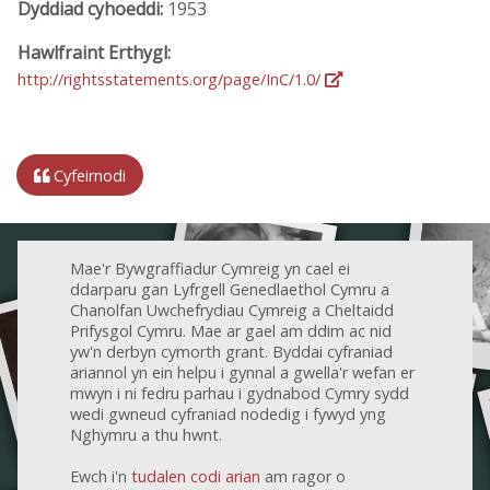
Dyddiad cyhoeddi:
1953
Hawlfraint Erthygl:
http://rightsstatements.org/page/InC/1.0/
Cyfeirnodi
Mae'r Bywgraffiadur Cymreig yn cael ei
ddarparu gan Lyfrgell Genedlaethol Cymru a
Chanolfan Uwchefrydiau Cymreig a Cheltaidd
Prifysgol Cymru. Mae ar gael am ddim ac nid
yw'n derbyn cymorth grant. Byddai cyfraniad
ariannol yn ein helpu i gynnal a gwella'r wefan er
mwyn i ni fedru parhau i gydnabod Cymry sydd
wedi gwneud cyfraniad nodedig i fywyd yng
Nghymru a thu hwnt.
Ewch i'n
tudalen codi arian
am ragor o