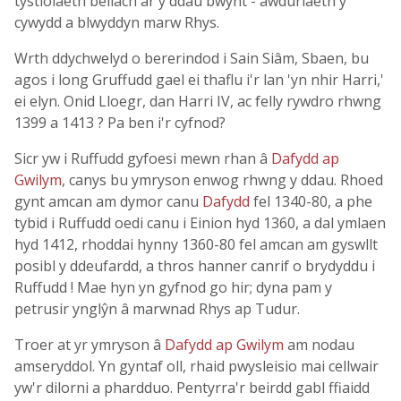
tystiolaeth bellach ar y ddau bwynt - awduriaeth y
cywydd a blwyddyn marw Rhys.
Wrth ddychwelyd o bererindod i Sain Siâm, Sbaen, bu
agos i long Gruffudd gael ei thaflu i'r lan 'yn nhir Harri,'
ei elyn. Onid Lloegr, dan Harri IV, ac felly rywdro rhwng
1399 a 1413 ? Pa ben i'r cyfnod?
Sicr yw i Ruffudd gyfoesi mewn rhan â
Dafydd ap
Gwilym
, canys bu ymryson enwog rhwng y ddau. Rhoed
gynt amcan am dymor canu
Dafydd
fel 1340-80, a phe
tybid i Ruffudd oedi canu i Einion hyd 1360, a dal ymlaen
hyd 1412, rhoddai hynny 1360-80 fel amcan am gyswllt
posibl y ddeufardd, a thros hanner canrif o brydyddu i
Ruffudd ! Mae hyn yn gyfnod go hir; dyna pam y
petrusir ynglŷn â marwnad Rhys ap Tudur.
Troer at yr ymryson â
Dafydd ap Gwilym
am nodau
amseryddol. Yn gyntaf oll, rhaid pwysleisio mai cellwair
yw'r dilorni a phardduo. Pentyrra'r beirdd gabl ffiaidd