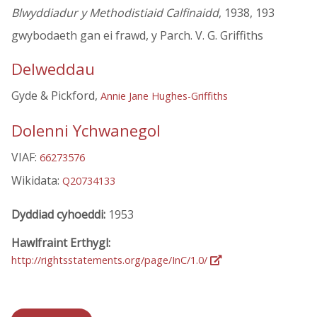
Blwyddiadur y Methodistiaid Calfinaidd
, 1938, 193
gwybodaeth gan ei frawd, y Parch. V. G. Griffiths
Delweddau
Gyde & Pickford,
Annie Jane Hughes-Griffiths
Dolenni Ychwanegol
VIAF:
66273576
Wikidata:
Q20734133
Dyddiad cyhoeddi:
1953
Hawlfraint Erthygl:
http://rightsstatements.org/page/InC/1.0/