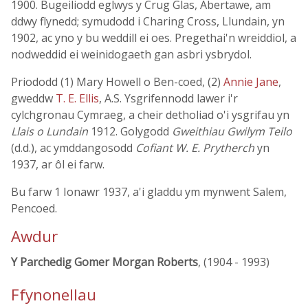
1900. Bugeiliodd eglwys y Crug Glas, Abertawe, am
ddwy flynedd; symudodd i Charing Cross, Llundain, yn
1902, ac yno y bu weddill ei oes. Pregethai'n wreiddiol, a
nodweddid ei weinidogaeth gan asbri ysbrydol.
Priododd (1) Mary Howell o Ben-coed, (2)
Annie Jane
,
gweddw
T. E. Ellis
, A.S. Ysgrifennodd lawer i'r
cylchgronau Cymraeg, a cheir detholiad o'i ysgrifau yn
Llais o Lundain
1912. Golygodd
Gweithiau Gwilym Teilo
(d.d.), ac ymddangosodd
Cofiant W. E. Prytherch
yn
1937, ar ôl ei farw.
Bu farw 1 Ionawr 1937, a'i gladdu ym mynwent Salem,
Pencoed.
Awdur
Y Parchedig Gomer Morgan Roberts
, (1904 - 1993)
Ffynonellau