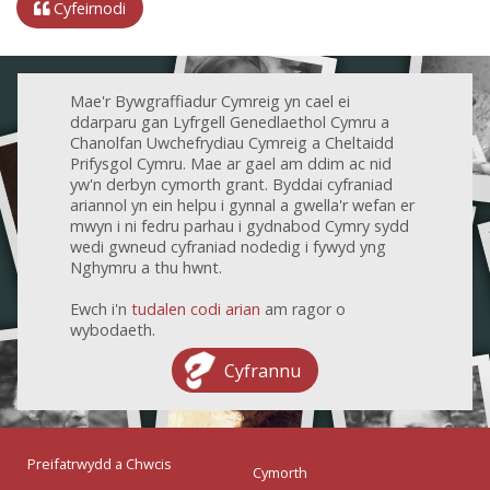
Cyfeirnodi
Mae'r Bywgraffiadur Cymreig yn cael ei
ddarparu gan Lyfrgell Genedlaethol Cymru a
Chanolfan Uwchefrydiau Cymreig a Cheltaidd
Prifysgol Cymru. Mae ar gael am ddim ac nid
yw'n derbyn cymorth grant. Byddai cyfraniad
ariannol yn ein helpu i gynnal a gwella'r wefan er
mwyn i ni fedru parhau i gydnabod Cymry sydd
wedi gwneud cyfraniad nodedig i fywyd yng
Nghymru a thu hwnt.
Ewch i'n
tudalen codi arian
am ragor o
wybodaeth.
Cyfrannu
Preifatrwydd a Chwcis
Cymorth