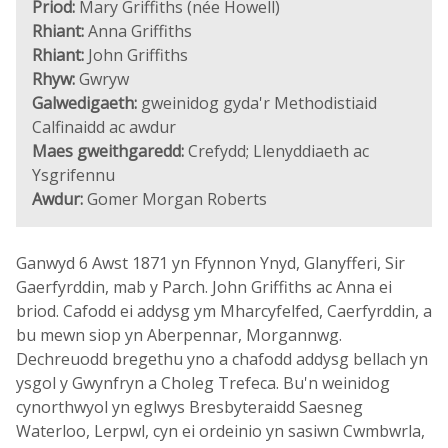
Priod:
Mary Griffiths (née Howell)
Rhiant:
Anna Griffiths
Rhiant:
John Griffiths
Rhyw:
Gwryw
Galwedigaeth:
gweinidog gyda'r Methodistiaid
Calfinaidd ac awdur
Maes gweithgaredd:
Crefydd; Llenyddiaeth ac
Ysgrifennu
Awdur:
Gomer Morgan Roberts
Ganwyd 6 Awst 1871 yn Ffynnon Ynyd, Glanyfferi, Sir
Gaerfyrddin, mab y Parch. John Griffiths ac Anna ei
briod. Cafodd ei addysg ym Mharcyfelfed, Caerfyrddin, a
bu mewn siop yn Aberpennar, Morgannwg.
Dechreuodd bregethu yno a chafodd addysg bellach yn
ysgol y Gwynfryn a Choleg Trefeca. Bu'n weinidog
cynorthwyol yn eglwys Bresbyteraidd Saesneg
Waterloo, Lerpwl, cyn ei ordeinio yn sasiwn Cwmbwrla,