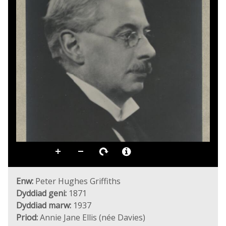
Enw:
Peter Hughes Griffiths
Dyddiad geni:
1871
Dyddiad marw:
1937
Priod:
Annie Jane Ellis (née Davies)