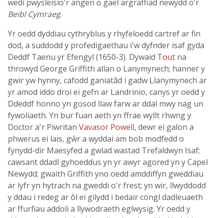
wedi pwysleisio'r angen o gael argraffiad newydd o'r
Beibl Cymraeg
.
Yr oedd dyddiau cythryblus y rhyfeloedd cartref ar fin
dod, a suddodd y profedigaethau i'w dyfnder isaf gyda
Deddf Taenu yr Efengyl (1650-3). Dywaid
Tout
na
throwyd George Griffith allan o Lanymynech; hanner y
gwir yw hynny, cafodd ganiatâd i gadw Llanymynech ar
yr amod iddo droi ei gefn ar Landrinio, canys yr oedd y
Ddeddf honno yn gosod llaw farw ar ddal mwy nag un
fywoliaeth. Yn bur fuan aeth yn ffrae wyllt rhwng y
Doctor a'r Piwritan
Vavasor Powell
, dewr ei galon a
phwerus ei lais, gŵr a wyddai am bob modfedd o
fynydd-dir Maesyfed a gwlad wastad Trefaldwyn Isaf;
cawsant ddadl gyhoeddus yn yr awyr agored yn y Capel
Newydd; gwaith Griffith yno oedd amddiffyn gweddïau
ar lyfr yn hytrach na gweddi o'r frest; yn wir, llwyddodd
y ddau i redeg ar ôl ei gilydd i bedair congl dadleuaeth
ar ffurfiau addoli a llywodraeth eglwysig. Yr oedd y