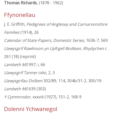
Thomas Richards
, (1878 - 1962)
Ffynonellau
J. E. Griffith,
Pedigrees of Anglesey and Carnarvonshire
Families
(1914), 26
Calendar of State Papers, Domestic Series
, 1636-7, 569
Llawysgrif Rawlinson yn Llyfrgell Bodlean, Rhydychen
c.
261 (18) (reprint)
Lambeth MS
997, i, 66
Llawysgrif Tanner
cxlvi, 2, 3
Llawysgrifau Dolben
302/89, 114, 304b/31-2, 305/19-
Lambeth MS
639 (303)
Y Cymmrodor
, xxxviii (1927), 151-2, 168-9
Dolenni Ychwanegol