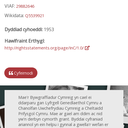
VIAF:
29882646
Wikidata:
Q5539921
Dyddiad cyhoeddi:
1953
Hawlfraint Erthygl:
http://rightsstatements.org/page/InC/1.0/
Cyfeirnodi
Mae'r Bywgraffiadur Cymreig yn cael ei
ddarparu gan Lyfrgell Genedlaethol Cymru a
Chanolfan Uwchefrydiau Cymreig a Cheltaidd
Prifysgol Cymru. Mae ar gael am ddim ac nid
yw'n derbyn cymorth grant. Byddai cyfraniad
ariannol yn ein helpu i gynnal a gwella'r wefan er