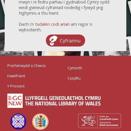
mwyn i ni fedru parhau i gydnabod Cymry sydd
wedi gwneud cyfraniad nodedig i fywyd yng
Nghymru a thu hwnt.
Ewch i'n
tudalen codi arian
am ragor o
wybodaeth.
Cyfrannu
Preifatrwydd a Chwcis
Cymorth
Hawlfraint
Cysylltu
Y Prosiect