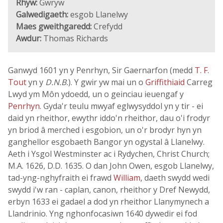
Rhyw:
Gwryw
Galwedigaeth:
esgob Llanelwy
Maes gweithgaredd:
Crefydd
Awdur:
Thomas Richards
Ganwyd 1601 yn y Penrhyn, Sir Gaernarfon (medd
T. F.
Tout
yn y
D.N.B.
). Y gwir yw mai un o
Griffithiaid
Carreg
Lwyd ym Môn ydoedd, un o geinciau ieuengaf y
Penrhyn
. Gyda'r teulu mwyaf eglwysyddol yn y tir - ei
daid yn rheithor, ewythr iddo'n rheithor, dau o'i frodyr
yn briod â merched i esgobion, un o'r brodyr hyn yn
ganghellor esgobaeth Bangor yn ogystal â Llanelwy.
Aeth i Ysgol Westminster ac i Rydychen, Christ Church;
M.A. 1626, D.D. 1635. O dan John Owen, esgob Llanelwy,
tad-yng-nghyfraith ei frawd
William
, daeth swydd wedi
swydd i'w ran - caplan, canon, rheithor y Dref Newydd,
erbyn 1633 ei gadael a dod yn rheithor Llanymynech a
Llandrinio. Yng nghonfocasiwn 1640 dywedir ei fod