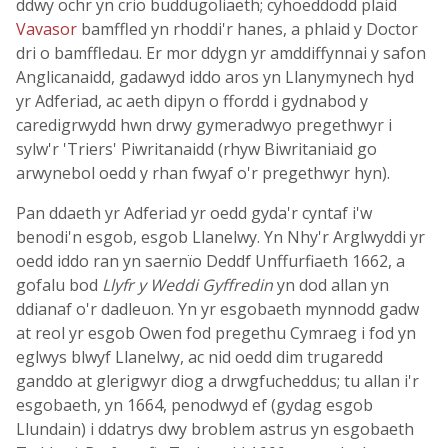
ddwy ochr yn crio buddugoliaeth; cyhoeddodd plaid
Vavasor
bamffled yn rhoddi'r hanes, a phlaid y Doctor
dri o bamffledau. Er mor ddygn yr amddiffynnai y safon
Anglicanaidd, gadawyd iddo aros yn Llanymynech hyd
yr Adferiad, ac aeth dipyn o ffordd i gydnabod y
caredigrwydd hwn drwy gymeradwyo pregethwyr i
sylw'r 'Triers' Piwritanaidd (rhyw Biwritaniaid go
arwynebol oedd y rhan fwyaf o'r pregethwyr hyn).
Pan ddaeth yr Adferiad yr oedd gyda'r cyntaf i'w
benodi'n esgob, esgob Llanelwy. Yn Nhy'r Arglwyddi yr
oedd iddo ran yn saernïo Deddf Unffurfiaeth 1662, a
gofalu bod
Llyfr y Weddi Gyffredin
yn dod allan yn
ddianaf o'r dadleuon. Yn yr esgobaeth mynnodd gadw
at reol yr esgob Owen fod pregethu Cymraeg i fod yn
eglwys blwyf Llanelwy, ac nid oedd dim trugaredd
ganddo at glerigwyr diog a drwgfucheddus; tu allan i'r
esgobaeth, yn 1664, penodwyd ef (gydag esgob
Llundain) i ddatrys dwy broblem astrus yn esgobaeth