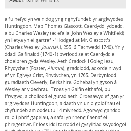
Awdur:
Daniel Williams
a fu hefyd yn weinidog yng nghyfundeb yr arglwyddes
Huntingdon. Mab Thomas Glascott, Caerdydd, ydoedd,
a bu Charles Wesley (ac efallai John Wesley a Whitfield)
yn lletya yn ei gartref - 'I lodged at Mr. Glascott's'
(Charles Wesley,
Journal
, i, 255, 6 Tachwedd 1740). Yn y
ddadl Galfinaidd (1740-1) bwriodd seiat Caerdydd ei
choelbren gyda Wesley. Aeth Cradock i Goleg Iesu,
Rhydychen (Foster,
Alumni
), graddiodd, ac ordeiniwyd
ef yn Eglwys Crist, Rhydychen, yn 1765. Derbyniodd
guradiaeth Cleverly, Berkshire. Gohebai yn gyson â
Wesley ar y dechrau. Troes yn Galfin eithafol, bu
ffrwgwd, a chollodd ei guradiaeth. Croesawyd ef gan yr
arglwyddes Huntingdon, a daeth yn un o golofnau ei
chyfundeb am oddeutu 14 mlynedd. Agorwyd ganddo
rai o'i phrif gapelau, a safai yn rheng flaenaf ei
phregethwr. Er loes iddi torrodd ei gysylltiad swyddogol