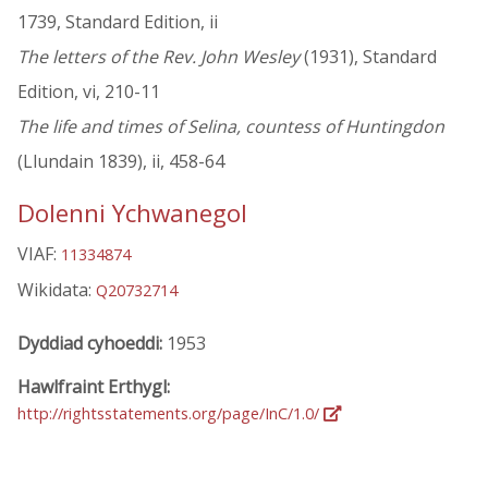
1739, Standard Edition, ii
The letters of the Rev. John Wesley
(1931), Standard
Edition, vi, 210-11
The life and times of Selina, countess of Huntingdon
(Llundain 1839), ii, 458-64
Dolenni Ychwanegol
VIAF:
11334874
Wikidata:
Q20732714
Dyddiad cyhoeddi:
1953
Hawlfraint Erthygl:
http://rightsstatements.org/page/InC/1.0/