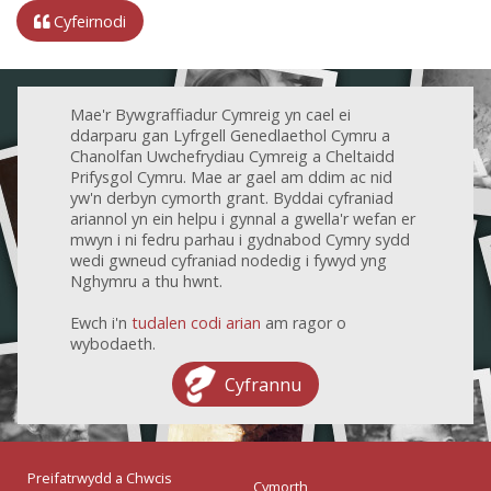
Cyfeirnodi
Mae'r Bywgraffiadur Cymreig yn cael ei
ddarparu gan Lyfrgell Genedlaethol Cymru a
Chanolfan Uwchefrydiau Cymreig a Cheltaidd
Prifysgol Cymru. Mae ar gael am ddim ac nid
yw'n derbyn cymorth grant. Byddai cyfraniad
ariannol yn ein helpu i gynnal a gwella'r wefan er
mwyn i ni fedru parhau i gydnabod Cymry sydd
wedi gwneud cyfraniad nodedig i fywyd yng
Nghymru a thu hwnt.
Ewch i'n
tudalen codi arian
am ragor o
wybodaeth.
Cyfrannu
Preifatrwydd a Chwcis
Cymorth