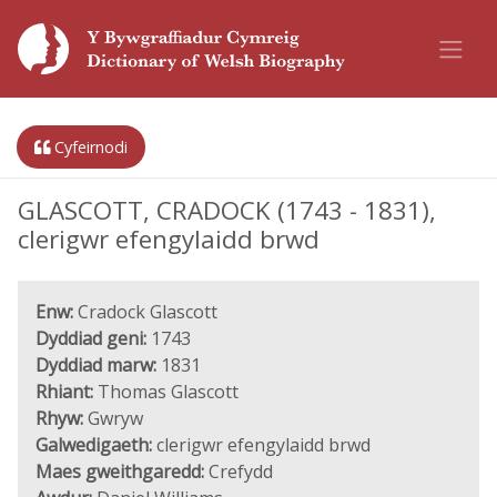
Cyfeirnodi
GLASCOTT, CRADOCK (1743 - 1831),
clerigwr efengylaidd brwd
Enw:
Cradock Glascott
Dyddiad geni:
1743
Dyddiad marw:
1831
Rhiant:
Thomas Glascott
Rhyw:
Gwryw
Galwedigaeth:
clerigwr efengylaidd brwd
Maes gweithgaredd:
Crefydd