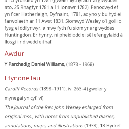
â'i chyfundeb yn 1781 (gweler llythyrau'r arglwyddes
ato, 25 Rhagfyr 1781 a 11 Ionawr 1782). Penodwyd ef
yn ficer Hatherleigh, Dyfnaint, 1781, ac yno y bu hyd ei
farwolaeth ar 11 Awst 1831. Siomwyd Wesley o'i golli o
fysg ei ddilynwyr, a mwy fyth fu siom yr arglwyddes
Huntingdon. Er hynny, ni pheidiodd ei sêl efengylaidd â
llosgi i'r diwedd eithaf.
Awdur
Y Parchedig Daniel Williams
, (1878 - 1968)
Ffynonellau
Cardiff Records
(1898–1911), iv, 263-4 (gweler y
mynegai yn cyf. vi)
The journal of the Rev. John Wesley enlarged from
original mss., with notes from unpublished diaries,
annotations, maps, and illustrations
(1938), 18 Hydref