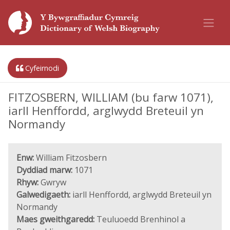
Cyfeirnodi
FITZOSBERN, WILLIAM (bu farw 1071),
iarll Henffordd, arglwydd Breteuil yn
Normandy
Enw:
William Fitzosbern
Dyddiad marw:
1071
Rhyw:
Gwryw
Galwedigaeth:
iarll Henffordd, arglwydd Breteuil yn
Normandy
Maes gweithgaredd:
Teuluoedd Brenhinol a