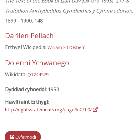
The Text of the Book of Llan Dâv
(Oxford 1893), 277-8
Trafodion Anrhydeddus Gymdeithas y Cymmrodorion
,
1899 - 1900, 148
Darllen Pellach
Erthygl Wicipedia:
William FitzOsbern
Dolenni Ychwanegol
Wikidata:
Q1244579
Dyddiad cyhoeddi:
1953
Hawlfraint Erthygl:
http://rightsstatements.org/page/InC/1.0/
Cyfeirnodi