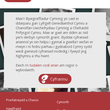
Mae'r Bywgraffiadur Cymreig yn cael ei
ddarparu gan Lyfrgell Genedlaethol Cymru a
Chanolfan Uwchefrydiau Cymreig a Cheltaidd
Prifysgol Cymru. Mae ar gael am ddim ac nid
yw'n derbyn cymorth grant. Byddai cyfraniad
ariannol yn ein helpu i gynnal a gwella'r wefan er
mwyn i ni fedru parhau i gydnabod Cymry sydd
wedi gwneud cyfraniad nodedig i fywyd yng
Nghymru a thu hwnt.
Ewch i'n
tudalen codi arian
am ragor o
wybodaeth.
Cyfrannu
Preifatrwydd a Chwcis
Cymorth
Hawlfraint