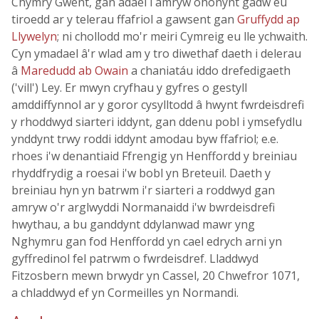
Chymry Gwent, gan adael i amryw ohonynt gadw eu
tiroedd ar y telerau ffafriol a gawsent gan
Gruffydd ap
Llywelyn
; ni chollodd mo'r meiri Cymreig eu lle ychwaith.
Cyn ymadael â'r wlad am y tro diwethaf daeth i delerau
â
Maredudd ab Owain
a chaniatáu iddo drefedigaeth
('vill') Ley. Er mwyn cryfhau y gyfres o gestyll
amddiffynnol ar y goror cysylltodd â hwynt fwrdeisdrefi
y rhoddwyd siarteri iddynt, gan ddenu pobl i ymsefydlu
ynddynt trwy roddi iddynt amodau byw ffafriol; e.e.
rhoes i'w denantiaid Ffrengig yn Henffordd y breiniau
rhyddfrydig a roesai i'w bobl yn Breteuil. Daeth y
breiniau hyn yn batrwm i'r siarteri a roddwyd gan
amryw o'r arglwyddi Normanaidd i'w bwrdeisdrefi
hwythau, a bu ganddynt ddylanwad mawr yng
Nghymru gan fod Henffordd yn cael edrych arni yn
gyffredinol fel patrwm o fwrdeisdref. Lladdwyd
Fitzosbern mewn brwydr yn Cassel, 20 Chwefror 1071,
a chladdwyd ef yn Cormeilles yn Normandi.