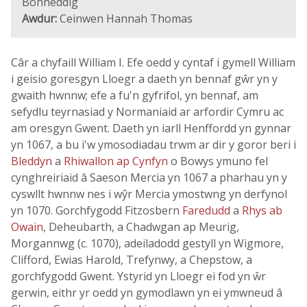
Bonheddig
Awdur:
Ceinwen Hannah Thomas
Câr a chyfaill William I. Efe oedd y cyntaf i gymell William
i geisio goresgyn Lloegr a daeth yn bennaf gŵr yn y
gwaith hwnnw; efe a fu'n gyfrifol, yn bennaf, am
sefydlu teyrnasiad y Normaniaid ar arfordir Cymru ac
am oresgyn Gwent. Daeth yn iarll Henffordd yn gynnar
yn 1067, a bu i'w ymosodiadau trwm ar dir y goror beri i
Bleddyn
a
Rhiwallon ap Cynfyn
o Bowys ymuno fel
cynghreiriaid â Saeson Mercia yn 1067 a pharhau yn y
cyswllt hwnnw nes i wŷr Mercia ymostwng yn derfynol
yn 1070. Gorchfygodd Fitzosbern
Faredudd
a
Rhys ab
Owain
, Deheubarth, a Chadwgan ap Meurig,
Morgannwg (c. 1070), adeiladodd gestyll yn Wigmore,
Clifford, Ewias Harold, Trefynwy, a Chepstow, a
gorchfygodd Gwent. Ystyrid yn Lloegr ei fod yn ŵr
gerwin, eithr yr oedd yn gymodlawn yn ei ymwneud â