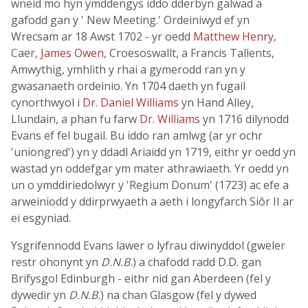
wneid mo hyn ymddengys iddo dderbyn galwad a
gafodd gan y ' New Meeting.' Ordeiniwyd ef yn
Wrecsam ar 18 Awst 1702 - yr oedd
Matthew Henry
,
Caer,
James Owen
, Croesoswallt, a Francis Tallents,
Amwythig, ymhlith y rhai a gymerodd ran yn y
gwasanaeth ordeinio. Yn 1704 daeth yn fugail
cynorthwyol i
Dr. Daniel Williams
yn Hand Alley,
Llundain, a phan fu farw
Dr. Williams
yn 1716 dilynodd
Evans ef fel bugail. Bu iddo ran amlwg (ar yr ochr
'uniongred') yn y ddadl Ariaidd yn 1719, eithr yr oedd yn
wastad yn oddefgar ym mater athrawiaeth. Yr oedd yn
un o ymddiriedolwyr y 'Regium Donum' (1723) ac efe a
arweiniodd y ddirprwyaeth a aeth i longyfarch Siôr II ar
ei esgyniad.
Ysgrifennodd Evans lawer o lyfrau diwinyddol (gweler
restr ohonynt yn
D.N.B.
) a chafodd radd D.D. gan
Brifysgol Edinburgh - eithr nid gan Aberdeen (fel y
dywedir yn
D.N.B.
) na chan Glasgow (fel y dywed