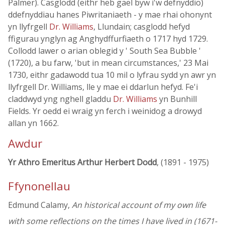
Palmer). Casglodd (eithr heb gael byw i'w defnyddio)
ddefnyddiau hanes Piwritaniaeth - y mae rhai ohonynt
yn llyfrgell
Dr. Williams
, Llundain; casglodd hefyd
ffigurau ynglyn ag Anghydffurfiaeth o 1717 hyd 1729.
Collodd lawer o arian oblegid y ' South Sea Bubble '
(1720), a bu farw, 'but in mean circumstances,' 23 Mai
1730, eithr gadawodd tua 10 mil o lyfrau sydd yn awr yn
llyfrgell Dr. Williams, lle y mae ei ddarlun hefyd. Fe'i
claddwyd yng nghell gladdu
Dr. Williams
yn Bunhill
Fields. Yr oedd ei wraig yn ferch i weinidog a drowyd
allan yn 1662.
Awdur
Yr Athro Emeritus Arthur Herbert Dodd
, (1891 - 1975)
Ffynonellau
Edmund Calamy,
An historical account of my own life
with some reflections on the times I have lived in (1671-