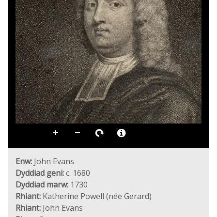
Enw:
John Evans
Dyddiad geni:
c. 1680
Dyddiad marw:
1730
Rhiant:
Katherine Powell (née Gerard)
Rhiant:
John Evans