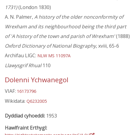
1731)
(London 1830)
A. N. Palmer,
A history of the older nonconformity of
Wrexham and its neighbourhood being the third part
of 'A history of the town and parish of Wrexham'
(1888)
Oxford Dictionary of National Biography
, xviii, 65-6
Archifau LlGC:
NLW MS 11097A
Llawysgrif Rhual
110
Dolenni Ychwanegol
VIAF:
16173796
Wikidata:
Q6232005
Dyddiad cyhoeddi:
1953
Hawlfraint Erthygl: