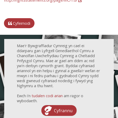
http://rightsstatements.org/page/InC/1.0/
Cyfeirnodi
Mae'r Bywgraffiadur Cymreig yn cael ei
ddarparu gan Lyfrgell Genedlaethol Cymru a
Chanolfan Uwchefrydiau Cymreig a Cheltaidd
Prifysgol Cymru. Mae ar gael am ddim ac nid
yw'n derbyn cymorth grant. Byddai cyfraniad
ariannol yn ein helpu i gynnal a gwella'r wefan er
mwyn i ni fedru parhau i gydnabod Cymry sydd
wedi gwneud cyfraniad nodedig i fywyd yng
Nghymru a thu hwnt.
Ewch i'n
tudalen codi arian
am ragor o
wybodaeth.
Cyfrannu