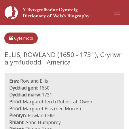
Cyfeirnodi
ELLIS, ROWLAND (1650 - 1731), Crynwr
a ymfudodd i America
Enw:
Rowland Ellis
Dyddiad geni:
1650
Dyddiad marw:
1731
Priod:
Margaret ferch Robert ab Owen
Priod:
Margaret Ellis (née Morris)
Plentyn:
Rowland Ellis
Rhiant:
Anne Humphrey