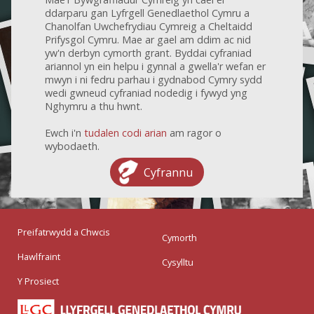
ddarparu gan Lyfrgell Genedlaethol Cymru a
Chanolfan Uwchefrydiau Cymreig a Cheltaidd
Prifysgol Cymru. Mae ar gael am ddim ac nid
yw'n derbyn cymorth grant. Byddai cyfraniad
ariannol yn ein helpu i gynnal a gwella'r wefan er
mwyn i ni fedru parhau i gydnabod Cymry sydd
wedi gwneud cyfraniad nodedig i fywyd yng
Nghymru a thu hwnt.
Ewch i'n
tudalen codi arian
am ragor o
wybodaeth.
Cyfrannu
Preifatrwydd a Chwcis
Cymorth
Hawlfraint
Cysylltu
Y Prosiect