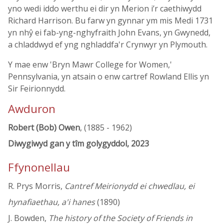
yno wedi iddo werthu ei dir yn Merion i’r caethiwydd
Richard Harrison. Bu farw yn gynnar ym mis Medi 1731
yn nhŷ ei fab-yng-nghyfraith John Evans, yn Gwynedd,
a chladdwyd ef yng nghladdfa'r Crynwyr yn Plymouth.
Y mae enw 'Bryn Mawr College for Women,'
Pennsylvania, yn atsain o enw cartref Rowland Ellis yn
Sir Feirionnydd.
Awduron
Robert (Bob) Owen
, (1885 - 1962)
Diwygiwyd gan y tîm golygyddol, 2023
Ffynonellau
R. Prys Morris,
Cantref Meirionydd ei chwedlau, ei
hynafiaethau, a'i hanes
(1890)
J. Bowden,
The history of the Society of Friends in