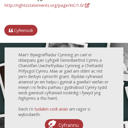
http://rightsstatements.org/page/InC/1.0/
Cyfeirnodi
Mae'r Bywgraffiadur Cymreig yn cael ei
ddarparu gan Lyfrgell Genedlaethol Cymru a
Chanolfan Uwchefrydiau Cymreig a Cheltaidd
Prifysgol Cymru. Mae ar gael am ddim ac nid
yw'n derbyn cymorth grant. Byddai cyfraniad
ariannol yn ein helpu i gynnal a gwella'r wefan er
mwyn i ni fedru parhau i gydnabod Cymry sydd
wedi gwneud cyfraniad nodedig i fywyd yng
Nghymru a thu hwnt.
Ewch i'n
tudalen codi arian
am ragor o
wybodaeth.
Cyfrannu