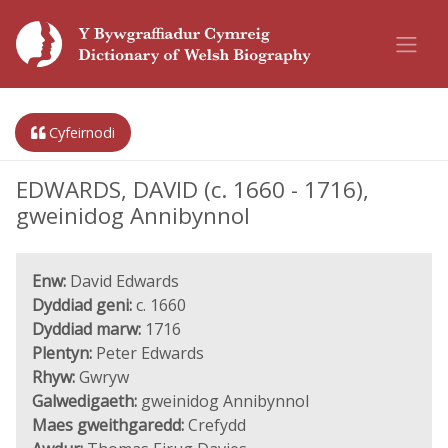
Cyfeirnodi
EDWARDS, DAVID (c. 1660 - 1716),
gweinidog Annibynnol
Enw:
David Edwards
Dyddiad geni:
c. 1660
Dyddiad marw:
1716
Plentyn:
Peter Edwards
Rhyw:
Gwryw
Galwedigaeth:
gweinidog Annibynnol
Maes gweithgaredd:
Crefydd