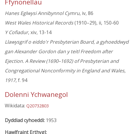
Ffynonellau
Hanes Eglwysi Annibynnol Cymru
, iv, 86
West Wales Historical Records
(1910–29), ii, 150-60
Y Cofiadur
, xiv, 13-14
Llawysgrif o eiddo'r Presbyterian Board, a gyhoeddwyd
gan Alexander Gordon dan y teitl Freedom after
Ejection. A Review (1690–1692) of Presbyterian and
Congregational Nonconformity in England and Wales,
1917
, f. 94
Dolenni Ychwanegol
Wikidata:
Q20732803
Dyddiad cyhoeddi:
1953
Hawlfraint Erthygl: