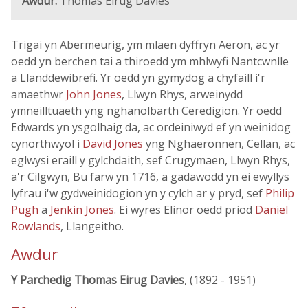
Awdur:
Thomas Eirug Davies
Trigai yn Abermeurig, ym mlaen dyffryn Aeron, ac yr
oedd yn berchen tai a thiroedd ym mhlwyfi Nantcwnlle
a Llanddewibrefi. Yr oedd yn gymydog a chyfaill i'r
amaethwr
John Jones
, Llwyn Rhys, arweinydd
ymneilltuaeth yng nghanolbarth Ceredigion. Yr oedd
Edwards yn ysgolhaig da, ac ordeiniwyd ef yn weinidog
cynorthwyol i
David Jones
yng Nghaeronnen, Cellan, ac
eglwysi eraill y gylchdaith, sef Crugymaen, Llwyn Rhys,
a'r Cilgwyn, Bu farw yn 1716, a gadawodd yn ei ewyllys
lyfrau i'w gydweinidogion yn y cylch ar y pryd, sef
Philip
Pugh
a
Jenkin Jones
. Ei wyres Elinor oedd priod
Daniel
Rowlands
, Llangeitho.
Awdur
Y Parchedig Thomas Eirug Davies
, (1892 - 1951)