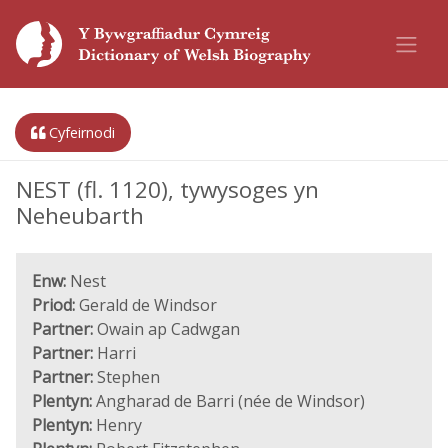
Cyfeirnodi
NEST (fl. 1120), tywysoges yn
Neheubarth
Enw:
Nest
Priod:
Gerald de Windsor
Partner:
Owain ap Cadwgan
Partner:
Harri
Partner:
Stephen
Plentyn:
Angharad de Barri (née de Windsor)
Plentyn:
Henry