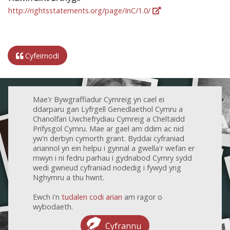
http://rightsstatements.org/page/InC/1.0/
Cyfeirnodi
Mae'r Bywgraffiadur Cymreig yn cael ei
ddarparu gan Lyfrgell Genedlaethol Cymru a
Chanolfan Uwchefrydiau Cymreig a Cheltaidd
Prifysgol Cymru. Mae ar gael am ddim ac nid
yw'n derbyn cymorth grant. Byddai cyfraniad
ariannol yn ein helpu i gynnal a gwella'r wefan er
mwyn i ni fedru parhau i gydnabod Cymry sydd
wedi gwneud cyfraniad nodedig i fywyd yng
Nghymru a thu hwnt.
Ewch i'n
tudalen codi arian
am ragor o
wybodaeth.
Cyfrannu