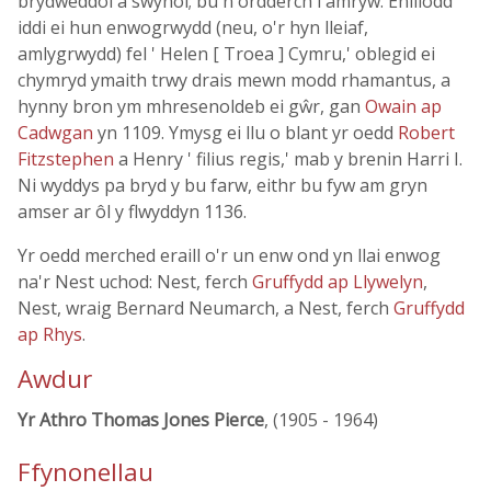
brydweddol a swynol; bu'n ordderch i amryw. Enillodd
iddi ei hun enwogrwydd (neu, o'r hyn lleiaf,
amlygrwydd) fel ' Helen [ Troea ] Cymru,' oblegid ei
chymryd ymaith trwy drais mewn modd rhamantus, a
hynny bron ym mhresenoldeb ei gŵr, gan
Owain ap
Cadwgan
yn 1109. Ymysg ei llu o blant yr oedd
Robert
Fitzstephen
a Henry ' filius regis,' mab y brenin Harri I.
Ni wyddys pa bryd y bu farw, eithr bu fyw am gryn
amser ar ôl y flwyddyn 1136.
Yr oedd merched eraill o'r un enw ond yn llai enwog
na'r Nest uchod: Nest, ferch
Gruffydd ap Llywelyn
,
Nest, wraig Bernard Neumarch, a Nest, ferch
Gruffydd
ap Rhys
.
Awdur
Yr Athro Thomas Jones Pierce
, (1905 - 1964)
Ffynonellau