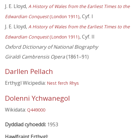
J. E. Lloyd,
A History of Wales from the Earliest Times to the
, Cyf. I
Edwardian Conquest
(London 1911)
J. E. Lloyd,
A History of Wales from the Earliest Times to the
, Cyf. II
Edwardian Conquest
(London 1911)
Oxford Dictionary of National Biography
Giraldi Cambrensis Opera
(1861–91)
Darllen Pellach
Erthygl Wicipedia:
Nest ferch Rhys
Dolenni Ychwanegol
Wikidata:
Q449000
Dyddiad cyhoeddi:
1953
Hawlfraint Erthygl: