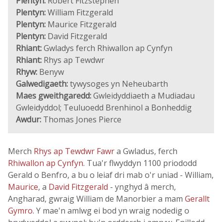
Plentyn:
Robert Fitzstephen
Plentyn:
William Fitzgerald
Plentyn:
Maurice Fitzgerald
Plentyn:
David Fitzgerald
Rhiant:
Gwladys ferch Rhiwallon ap Cynfyn
Rhiant:
Rhys ap Tewdwr
Rhyw:
Benyw
Galwedigaeth:
tywysoges yn Neheubarth
Maes gweithgaredd:
Gwleidyddiaeth a Mudiadau
Gwleidyddol; Teuluoedd Brenhinol a Bonheddig
Awdur:
Thomas Jones Pierce
Merch
Rhys ap Tewdwr Fawr
a Gwladus, ferch
Rhiwallon ap Cynfyn
. Tua'r flwyddyn 1100 priododd
Gerald o Benfro, a bu o leiaf dri mab o'r uniad - William,
Maurice
, a
David Fitzgerald
- ynghyd â merch,
Angharad, gwraig William de Manorbier a mam
Gerallt
Gymro
. Y mae'n amlwg ei bod yn wraig nodedig o