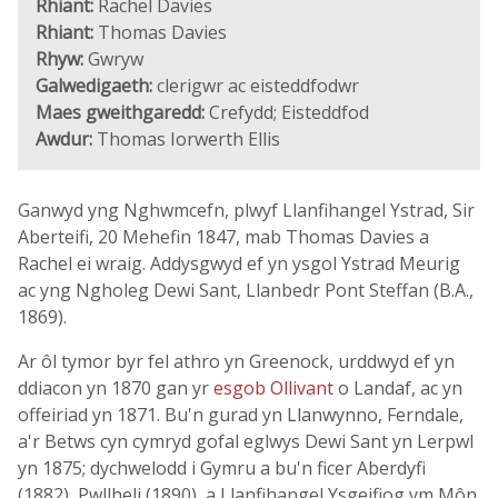
Rhiant:
Rachel Davies
Rhiant:
Thomas Davies
Rhyw:
Gwryw
Galwedigaeth:
clerigwr ac eisteddfodwr
Maes gweithgaredd:
Crefydd; Eisteddfod
Awdur:
Thomas Iorwerth Ellis
Ganwyd yng Nghwmcefn, plwyf Llanfihangel Ystrad, Sir
Aberteifi, 20 Mehefin 1847, mab Thomas Davies a
Rachel ei wraig. Addysgwyd ef yn ysgol Ystrad Meurig
ac yng Ngholeg Dewi Sant, Llanbedr Pont Steffan (B.A.,
1869).
Ar ôl tymor byr fel athro yn Greenock, urddwyd ef yn
ddiacon yn 1870 gan yr
esgob Ollivant
o Landaf, ac yn
offeiriad yn 1871. Bu'n gurad yn Llanwynno, Ferndale,
a'r Betws cyn cymryd gofal eglwys Dewi Sant yn Lerpwl
yn 1875; dychwelodd i Gymru a bu'n ficer Aberdyfi
(1882), Pwllheli (1890), a Llanfihangel Ysgeifiog ym Môn