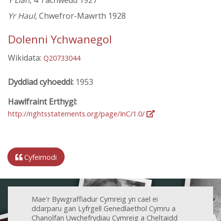
Y Llan
, 4 Tachwedd 1927
Yr Haul
, Chwefror-Mawrth 1928
Dolenni Ychwanegol
Wikidata:
Q20733044
Dyddiad cyhoeddi:
1953
Hawlfraint Erthygl:
http://rightsstatements.org/page/InC/1.0/
Cyfeirnodi
Mae'r Bywgraffiadur Cymreig yn cael ei
ddarparu gan Lyfrgell Genedlaethol Cymru a
Chanolfan Uwchefrydiau Cymreig a Cheltaidd