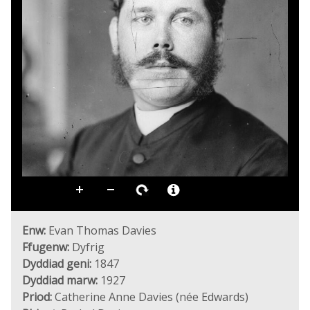
Enw:
Evan Thomas Davies
Ffugenw:
Dyfrig
Dyddiad geni:
1847
Dyddiad marw:
1927
Priod:
Catherine Anne Davies (née Edwards)