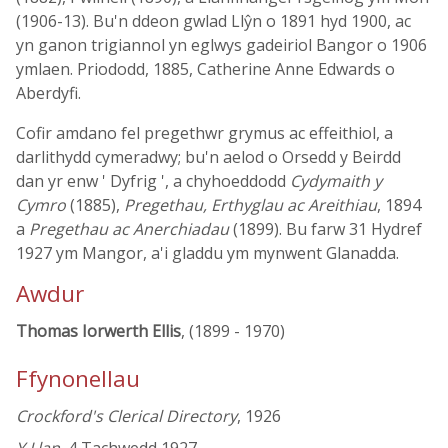
(1906-13). Bu'n ddeon gwlad Llŷn o 1891 hyd 1900, ac
yn ganon trigiannol yn eglwys gadeiriol Bangor o 1906
ymlaen. Priododd, 1885, Catherine Anne Edwards o
Aberdyfi.
Cofir amdano fel pregethwr grymus ac effeithiol, a
darlithydd cymeradwy; bu'n aelod o Orsedd y Beirdd
dan yr enw ' Dyfrig ', a chyhoeddodd
Cydymaith y
Cymro
(1885),
Pregethau, Erthyglau ac Areithiau
, 1894
a
Pregethau ac Anerchiadau
(1899). Bu farw 31 Hydref
1927 ym Mangor, a'i gladdu ym mynwent Glanadda.
Awdur
Thomas Iorwerth Ellis
, (1899 - 1970)
Ffynonellau
Crockford's Clerical Directory
, 1926