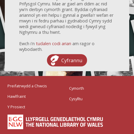
Prifysgol Cymru. Mae ar gael am ddim ac nid
yw'n derbyn cymorth grant. Byddai cyfraniad
ariannol yn ein helpu i gynnal a gwella'r wefan er
mwyn i ni fedru parhau i gydnabod Cymry sydd
wedi gwneud cyfraniad nodedig i fywyd yng
Nghymru a thu hwnt.
Ewch i'n
tudalen codi arian
am ragor o
wybodaeth.
Cyfrannu
Preifatrwydd a Chwcis
Cymorth
Hawlfraint
Cysylltu
Y Prosiect