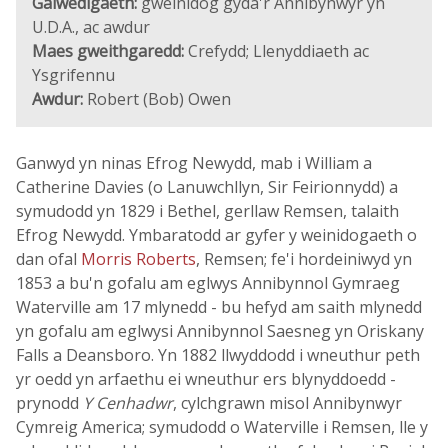
Galwedigaeth:
gweinidog gyda'r Annibynwyr yn
U.D.A., ac awdur
Maes gweithgaredd:
Crefydd; Llenyddiaeth ac
Ysgrifennu
Awdur:
Robert (Bob) Owen
Ganwyd yn ninas Efrog Newydd, mab i William a
Catherine Davies (o Lanuwchllyn, Sir Feirionnydd) a
symudodd yn 1829 i Bethel, gerllaw Remsen, talaith
Efrog Newydd. Ymbaratodd ar gyfer y weinidogaeth o
dan ofal
Morris Roberts
, Remsen; fe'i hordeiniwyd yn
1853 a bu'n gofalu am eglwys Annibynnol Gymraeg
Waterville am 17 mlynedd - bu hefyd am saith mlynedd
yn gofalu am eglwysi Annibynnol Saesneg yn Oriskany
Falls a Deansboro. Yn 1882 llwyddodd i wneuthur peth
yr oedd yn arfaethu ei wneuthur ers blynyddoedd -
prynodd
Y Cenhadwr
, cylchgrawn misol Annibynwyr
Cymreig America; symudodd o Waterville i Remsen, lle y