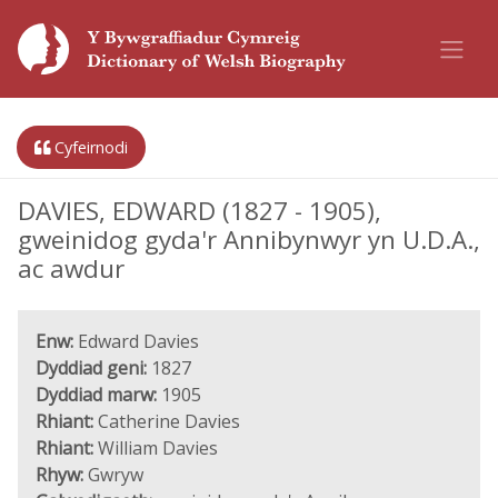
Cyfeirnodi
DAVIES, EDWARD (1827 - 1905),
gweinidog gyda'r Annibynwyr yn U.D.A.,
ac awdur
Enw:
Edward Davies
Dyddiad geni:
1827
Dyddiad marw:
1905
Rhiant:
Catherine Davies
Rhiant:
William Davies
Rhyw:
Gwryw