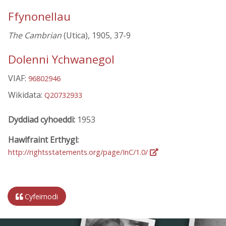
Ffynonellau
The Cambrian
(Utica), 1905, 37-9
Dolenni Ychwanegol
VIAF:
96802946
Wikidata:
Q20732933
Dyddiad cyhoeddi:
1953
Hawlfraint Erthygl:
http://rightsstatements.org/page/InC/1.0/
Cyfeirnodi