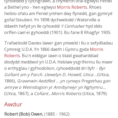
cyhoeddid y cylchgrawn, a chymerth ofal eglwysi Peniel
a Bethel yno - hen eglwysi
Morris Roberts
. Rhoes
heibio ofalu am Peniel ymhen dwy flynedd, gan gymryd
gofal Steuben. Yn 1898 dychwelodd i Waterville a
ddaeth hefyd yn lle cyhoeddi
Y Cenhadwr
hyd iddo
orffen cael ei gyhoeddi (1901). Bu farw 8 Rhagfyr 1905.
Trafaeliodd Davies lawer gan ymweld i llu o sefydliadau
Cymreig U.D.A. Yn 1866 daeth i Gymru gyda
Morris
Roberts
. Bu'n eiddgar iawn o blaid gwaharddiad
diodydd meddwol yn U.D.A. Heblaw ysgrifennu llu mawr
o erthyglau i gyfnodolion, cyhoeddodd dri llyfr -
Byr
Gofiant am y Parch. Llewelyn D. Howell, Utica
…(Utica,
1866),
Grawnwin Aeddfed … yn cynwys Pregethau gan
amryw o Weinidogion yr Annibynwyr yn Nghymru…
(Utica, 1867), a
Cofiant…Morris Roberts
(Utica, 1879).
Awdur
Robert (Bob) Owen
, (1885 - 1962)