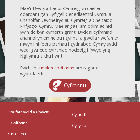
Mae'r Bywgraffiadur Cymreig yn cael ei
ddarparu gan Lyfrgell Genedlaethol Cymru a
Chanolfan Uwchefrydiau Cymreig a Cheltaidd
Prifysgol Cymru. Mae ar gael am ddim ac nid
yw'n derbyn cymorth grant. Byddai cyfraniad
ariannol yn ein helpu i gynnal a gwella'r wefan er
mwyn i ni fedru parhau i gydnabod Cymry sydd
wedi gwneud cyfraniad nodedig i fywyd yng
Nghymru a thu hwnt.
Ewch i'n
tudalen codi arian
am ragor o
wybodaeth.
Cyfrannu
Preifatrwydd a Chwcis
Cymorth
Hawlfraint
Cysylltu
Y Prosiect